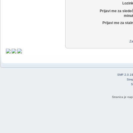
Lozin
Prijavi me za slede
minut
Prijavi me za stal
Za
SMF 2.0.1
Simp
S
Stranica je nap