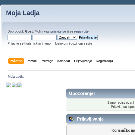
Moja Ladja
Dobrodošli,
Gost
. Molim vas
prijavite se
ili se
registrujte
.
Prijavite se korisničkim imenom, lozinkom i dužinom sesije
Početna
Pomoć
Pretraga
Kalendar
Prijavljivanje
Registracija
Moja Ladja
Upozorenje!
Samo registrovani 
Prijavite se ispod
Prijavljivanje
Korisničko i