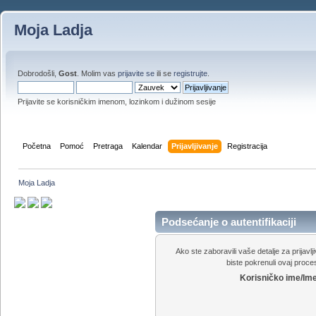
Moja Ladja
Dobrodošli,
Gost
. Molim vas
prijavite se
ili se
registrujte
.
Prijavite se korisničkim imenom, lozinkom i dužinom sesije
Početna
Pomoć
Pretraga
Kalendar
Prijavljivanje
Registracija
Moja Ladja
Podsećanje o autentifikaciji
Ako ste zaboravili vaše detalje za prijavl
biste pokrenuli ovaj proces
Korisničko ime/Ime