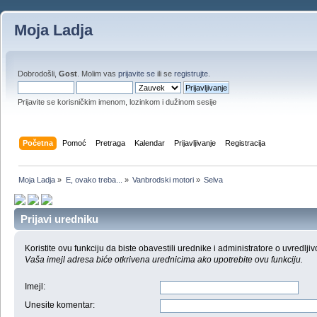
Moja Ladja
Dobrodošli,
Gost
. Molim vas
prijavite se
ili se
registrujte
.
Prijavite se korisničkim imenom, lozinkom i dužinom sesije
Početna
Pomoć
Pretraga
Kalendar
Prijavljivanje
Registracija
Moja Ladja
»
E, ovako treba...
»
Vanbrodski motori
»
Selva
Prijavi uredniku
Koristite ovu funkciju da biste obavestili urednike i administratore o uvredljiv
Vaša imejl adresa biće otkrivena urednicima ako upotrebite ovu funkciju.
Imejl
:
Unesite komentar
: