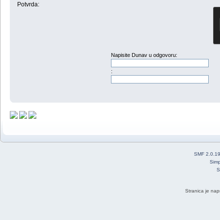
Potvrda:
Napisite Dunav u odgovoru:
:
SMF 2.0.1
Simp
S
Stranica je nap