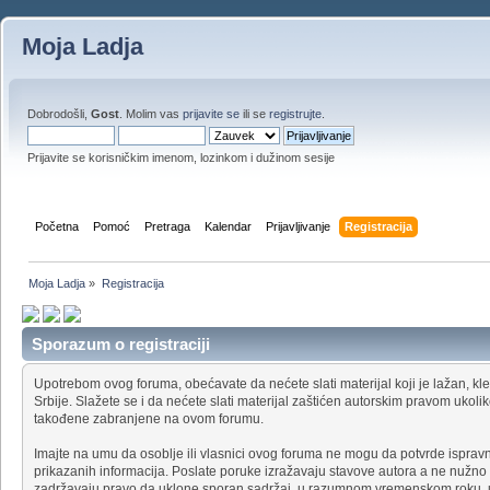
Moja Ladja
Dobrodošli,
Gost
. Molim vas
prijavite se
ili se
registrujte
.
Prijavite se korisničkim imenom, lozinkom i dužinom sesije
Početna
Pomoć
Pretraga
Kalendar
Prijavljivanje
Registracija
Moja Ladja
»
Registracija
Sporazum o registraciji
Upotrebom ovog foruma, obećavate da nećete slati materijal koji je lažan, klev
Srbije. Slažete se i da nećete slati materijal zaštićen autorskim pravom uko
takođene zabranjene na ovom forumu.
Imajte na umu da osoblje ili vlasnici ovog foruma ne mogu da potvrde ispravno
prikazanih informacija. Poslate poruke izražavaju stavove autora a ne nužno 
zadržavaju pravo da uklone sporan sadržaj, u razumnom vremenskom roku, uk