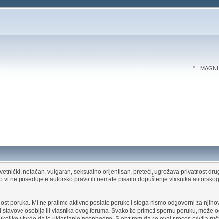
" ...MAGN
etnički, netačan, vulgaran, seksualno orijentisan, preteći, ugrožava privatnost drug
liko vi ne posedujete autorsko pravo ili nemate pisano dopuštenje vlasnika autorsk
st poruka. Mi ne pratimo aktivno poslate poruke i stoga nismo odgovorni za njihov s
i stavove osoblja ili vlasnika ovog foruma. Svako ko primeti spornu poruku, može o
oliko utvrde da je uklanjanje neophodno. S obzirom da se ovaj proces odvija ru