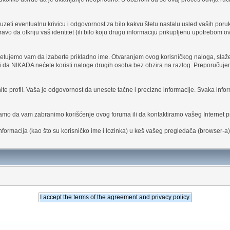
uzeti eventualnu krivicu i odgovornost za bilo kakvu štetu nastalu usled vaših poruka
vo da otkriju vaš identitet (ili bilo koju drugu informaciju prikupljenu upotrebom o
vetujemo vam da izaberte prikladno ime. Otvaranjem ovog korisničkog naloga, slažet
 i da NIKADA nećete koristi naloge drugih osoba bez obzira na razlog. Preporučujem
nite profil. Vaša je odgovornost da unesete tačne i precizne informacije. Svaka inform
amo da vam zabranimo korišćenje ovog foruma ili da kontaktiramo vašeg Internet p
nformacija (kao što su korisničko ime i lozinka) u keš vašeg pregledača (browser-a).