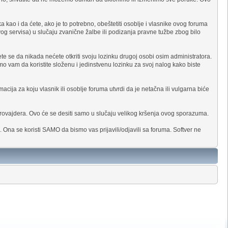
 kao i da ćete, ako je to potrebno, obeštetiti osoblje i vlasnike ovog foruma
vog servisa) u slučaju zvanične žalbe ili podizanja pravne tužbe zbog bilo
e se da nikada nećete otkriti svoju lozinku drugoj osobi osim administratora.
o vam da koristite složenu i jedinstvenu lozinku za svoj nalog kako biste
acija za koju vlasnik ili osoblje foruma utvrdi da je netačna ili vulgarna biće
rovajdera. Ovo će se desiti samo u slučaju velikog kršenja ovog sporazuma.
 Ona se koristi SAMO da bismo vas prijavili/odjavili sa foruma. Softver ne