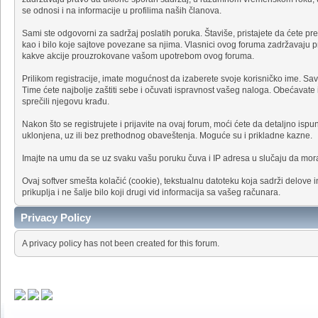
se odnosi i na informacije u profilima naših članova.
Sami ste odgovorni za sadržaj poslatih poruka. Štaviše, pristajete da ćete pre
kao i bilo koje sajtove povezane sa njima. Vlasnici ovog foruma zadržavaju pra
kakve akcije prouzrokovane vašom upotrebom ovog foruma.
Prilikom registracije, imate mogućnost da izaberete svoje korisničko ime. Sa
Time ćete najbolje zaštiti sebe i očuvati ispravnost vašeg naloga. Obećavate
sprečili njegovu krađu.
Nakon što se registrujete i prijavite na ovaj forum, moći ćete da detaljno ispu
uklonjena, uz ili bez prethodnog obaveštenja. Moguće su i prikladne kazne.
Imajte na umu da se uz svaku vašu poruku čuva i IP adresa u slučaju da mor
Ovaj softver smešta kolačić (cookie), tekstualnu datoteku koja sadrži delove i
prikuplja i ne šalje bilo koji drugi vid informacija sa vašeg računara.
Privacy Policy
A privacy policy has not been created for this forum.