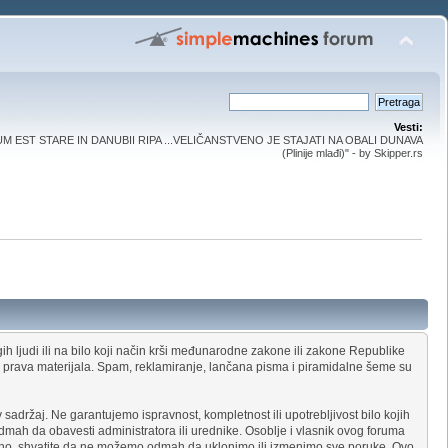
Vesti:
UM EST STARE IN DANUBII RIPA ...VELIČANSTVENO JE STAJATI NA OBALI DUNAVA
(Plinije mlađi)" - by Skipper.rs
ih ljudi ili na bilo koji način krši međunarodne zakone ili zakone Republike
og prava materijala. Spam, reklamiranje, lančana pisma i piramidalne šeme su
adržaj. Ne garantujemo ispravnost, kompletnost ili upotrebljivost bilo kojih
dmah da obavesti administratora ili urednike. Osoblje i vlasnik ovog foruma
čno, shvatite da ne možemo odmah da uklonimo ili izmenimo sve poruke. Ovo