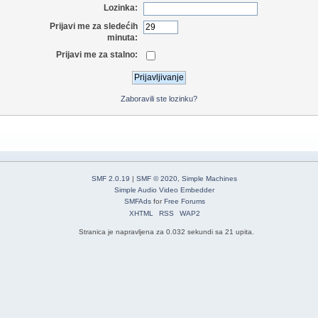
Lozinka:
Prijavi me za sledećih
minuta:
Prijavi me za stalno:
Zaboravili ste lozinku?
SMF 2.0.19
|
SMF © 2020
,
Simple Machines
Simple Audio Video Embedder
SMFAds
for
Free Forums
XHTML
RSS
WAP2
Stranica je napravljena za 0.032 sekundi sa 21 upita.