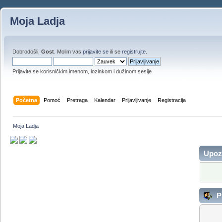
Moja Ladja
Dobrodošli,
Gost
. Molim vas
prijavite se
ili se
registrujte
.
Prijavite se korisničkim imenom, lozinkom i dužinom sesije
Početna
Pomoć
Pretraga
Kalendar
Prijavljivanje
Registracija
Moja Ladja
Upoz
Pr