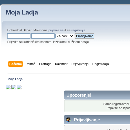
Moja Ladja
Dobrodošli,
Gost
. Molim vas
prijavite se
ili se
registrujte
.
Prijavite se korisničkim imenom, lozinkom i dužinom sesije
Početna
Pomoć
Pretraga
Kalendar
Prijavljivanje
Registracija
Moja Ladja
Upozorenje!
Samo registrovani 
Prijavite se ispod
Prijavljivanje