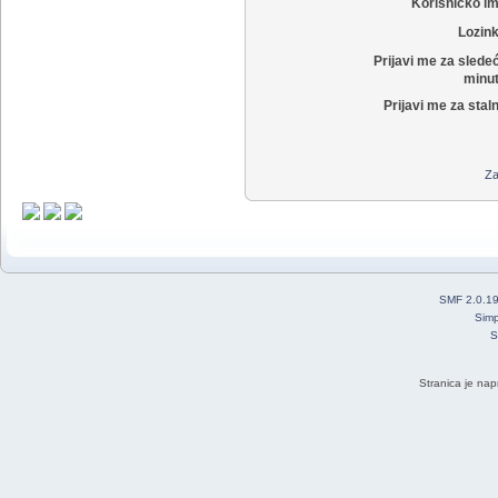
Korisničko i
Lozin
Prijavi me za slede
minut
Prijavi me za stal
Za
SMF 2.0.1
Simp
S
Stranica je nap