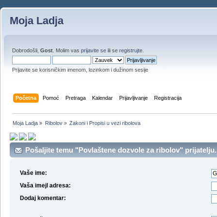
Moja Ladja
Dobrodošli,
Gost
. Molim vas
prijavite se
ili se
registrujte
.
Prijavite se korisničkim imenom, lozinkom i dužinom sesije
Početna
Pomoć
Pretraga
Kalendar
Prijavljivanje
Registracija
Moja Ladja
»
Ribolov
»
Zakoni i Propisi u vezi ribolova
Pošaljite temu "Povlaštene dozvole za ribolov" prijatelju.
Vaše ime:
Vaša imejl adresa:
Dodaj komentar: