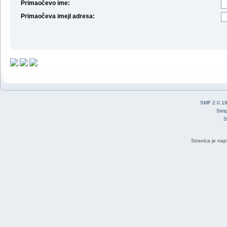
Primaočevo ime:
Primaočeva imejl adresa:
SMF 2.0.1
Simp
S
Stranica je nap