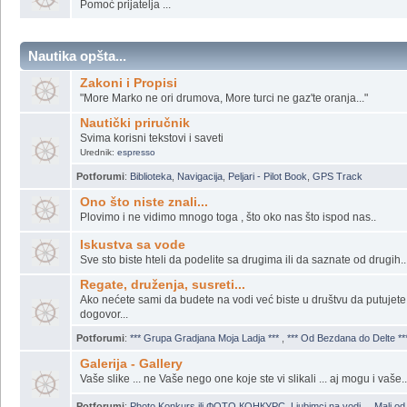
POTRAGA ZA UKRADENIM STVARIMA I MOTORIMA
Izgubljeno - nadjeno, ukradeno ili nestalo...
Ako neko zna ...
Pomoć prijatelja ...
Nautika opšta...
Zakoni i Propisi
"More Marko ne ori drumova, More turci ne gaz'te oranja..."
Nautički priručnik
Svima korisni tekstovi i saveti
Urednik:
espresso
Potforumi
:
Biblioteka
,
Navigacija
,
Peljari - Pilot Book
,
GPS Track
Ono što niste znali...
Plovimo i ne vidimo mnogo toga , što oko nas što ispod nas..
Iskustva sa vode
Sve sto biste hteli da podelite sa drugima ili da saznate od drugih..
Regate, druženja, susreti...
Ako nećete sami da budete na vodi već biste u društvu da putujete
dogovor...