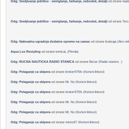
Odg: Sredjivanje jedrilice - smirglanje, farbanje, redosled, detalji
od strane
mar
Odg: Sredjivanje jedrilice - smirglanje, farbanje, redosled, detalji
od strane
nept
Odg: Sredjivanje jedrilice - smirglanje, farbanje, redosled, detalji
od strane
Terc
Odg: Naknadna ugradnja dodatne opreme na camac
od strane
bratsaja
(
Ako nek
Aqua Lux Restyling
od strane
tomicaL
(
Plovila
)
Odg: RUCNA NAUTICKA RADIO STANICA
od strane
Bećar
(
Radio stanice...
)
Odg: Polaganje za skipera
od strane
broker975fx
(
Korisni linkovi
)
Odg: Polaganje za skipera
od strane
Mr. No
(
Korisni linkovi
)
Odg: Polaganje za skipera
od strane
broker975fx
(
Korisni linkovi
)
Odg: Polaganje za skipera
od strane
Mr. No
(
Korisni linkovi
)