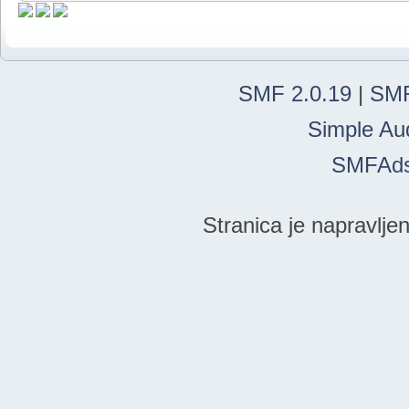
Korisnici prisutni danas
Ukupno:
1
SMF 2.0.19
|
SMF
Simple Au
SMFAd
Stranica je napravlje