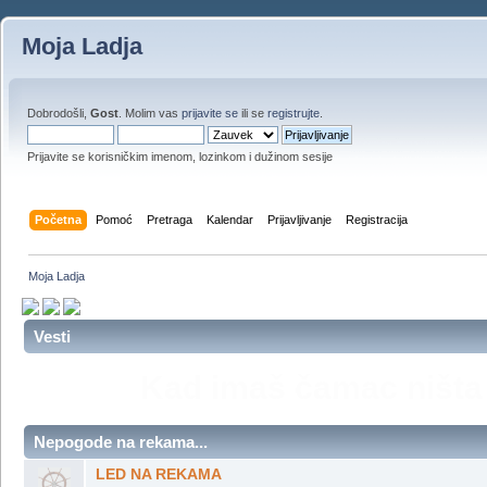
Moja Ladja
Dobrodošli,
Gost
. Molim vas
prijavite se
ili se
registrujte
.
Prijavite se korisničkim imenom, lozinkom i dužinom sesije
Početna
Pomoć
Pretraga
Kalendar
Prijavljivanje
Registracija
Moja Ladja
Vesti
Ko nije plovio,ko nije brodi
je upola živeo. ,, Druga st
Sk