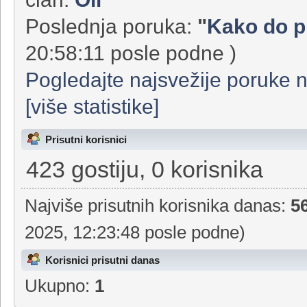
136892 poruka u 7865 Teme od
član:
Oli
Poslednja poruka:
"
Kako do pl
20:58:11 posle podne )
Pogledajte najsvežije poruke 
[više statistike]
Prisutni korisnici
423 gostiju, 0 korisnika
Najviše prisutnih korisnika danas:
5
2025, 12:23:48 posle podne)