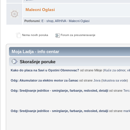
Nautičke radnje
Potforumi
:
E-shop Moja Ladja
,
SVB.de i Segelladen.de
,
Servis Ljepoja
,
Sve
Apatin
Malecni Oglasi
Potforumi
:
E - shop
,
ARHIVA - Malecni Oglasi
Nema novih poruka
Forum za preusmeravanje
Moja Ladja - info centar
Skorašnje poruke
Kako do placa na Savi u Opstini Obrenovac?
od strane Miloje (
Kuće za odmor, vik
Odg: Akumulator za elektro motor za čamac
od strane
Jova
(
Iskustva sa vode
)
Odg: Sredjivanje jedrilice - smirglanje, farbanje, redosled, detalji
od strane
Terc