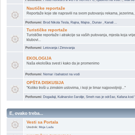
Potforumi
:
*** Grupa Gradjana Moja Ladja ***
,
*** Od Bezdana do Delte **
Galerija - Gallery
Vaše slike ... ne Vaše nego one koje ste vi slikali ... aj mogu i vaše...
Potforumi
:
Photo Konkurs ili ФОТО КОНКУРС
,
Ljubimci na vodi...
,
Mali od
Nautičke reportaže
Reportaže koje ste napravili na svom putovanju rekama, jezerima
Potforumi
:
Brod Nikola Tesla
,
Rajna, Majna , Dunav , Kanali ...
Turističke reportaže
Turističke reportaže i atrakcije sa vaših putovanja, mjesta koja vrijed
klubovi...
Potforumi
:
Letovanja i Zimovanja
EKOLOGIJA
Naša ekološka svest i kako da je promenimo
Potforumi
:
Nemar i bahatost na vodi
OPŠTA DISKUSIJA
"Koliko troši u zimskim uslovima, i koji je limar najpovoljniji..."
Potforumi
:
Događaji
,
Kulinarske čarolije
,
Smeh nas je održao
,
Kafana kod 