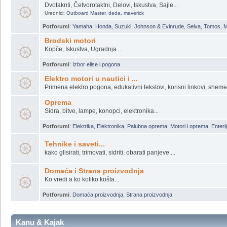
A sto da dajem pare kad mogu sam, a mozda je bolje da platim ?
Potforumi
:
Enterijer
,
Restauracije
,
Majstori, Majstori ...
Vanbrodski motori
Dvotaknti, Četvorotaktni, Delovi, Iskustva, Sajle...
Urednici:
Outboard Master
,
deda
,
maverick
Potforumi
:
Yamaha
,
Honda
,
Suzuki
,
Johnson & Evinrude
,
Selva
,
Tomos
,
M
Brodski motori
Kopče, Iskustva, Ugradnja...
Potforumi
:
Izbor elise i pogona
Elektro motori u nautici i ...
Primena elektro pogona, edukativni tekstovi, korisni linkovi, sheme.
Oprema
Sidra, bitve, lampe, konopci, elektronika...
Potforumi
:
Elektrika
,
Elektronika
,
Palubna oprema
,
Motori i oprema
,
Enterij
Tehnike i saveti...
kako glisirati, trimovati, sidriti, obarati panjeve....
Domaća i Strana proizvodnja
Ko vredi a ko koliko košta...