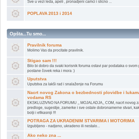
Nepogode na rekama...
LED NA REKAMA
Sve u vezi leda, apeli , pronadjeni camci i slicno ...
POPLAVA 2013 i 2014
Opšta...Tu smo...
Pravilnik foruma
Molimo Vas da procitate pravilnik.
Stigao sam !!!
Bilo bi dobro da svaki korisnik foruma ostavi par podataka o svom plo
postane čovek reka i mora :)
Uputstva
Uputstva za lakši rad i snalaženje na Forumu
Nacrt novog Zakona o bezbednosti plovidbe i lukam
vodama RS
EKSKLUZIVNO NA FORUMU ,, MOJALADJA,, COM, nacrt novog z
predloge, sugestije, zamerke i sve ostale dobronamerne stvari, kak
bolji i efikasniji !!!