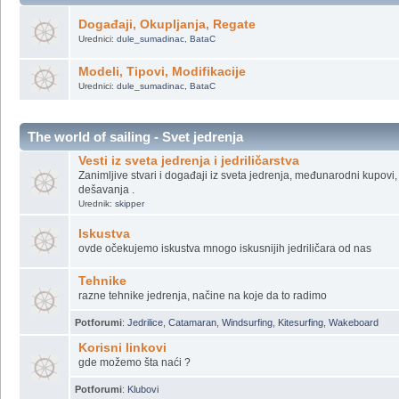
Potforumi
:
Domaća proizvodnja
,
Strana proizvodnja
Kanu & Kajak
Događaji, Okupljanja, Regate
Urednici:
dule_sumadinac
,
BataC
Modeli, Tipovi, Modifikacije
Urednici:
dule_sumadinac
,
BataC
The world of sailing - Svet jedrenja
Vesti iz sveta jedrenja i jedriličarstva
Zanimljive stvari i događaji iz sveta jedrenja, međunarodni kupovi, 
dešavanja .
Urednik:
skipper
Iskustva
ovde očekujemo iskustva mnogo iskusnijih jedriličara od nas
Tehnike
razne tehnike jedrenja, načine na koje da to radimo
Potforumi
:
Jedrilice
,
Catamaran
,
Windsurfing
,
Kitesurfing
,
Wakeboard