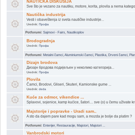
E, ovako treba...
Vesti sa Portala
Urednik:
Moja Lađa
NAUTIČKA DISKUSIJA
Sve što je vezano za nautiku, motore, korita, plovila a nema katego
Nautička industrija
Vesti i obaveštenja iz sveta nautičke industrije...
Urednik:
Профа
Potforumi
:
Sajmovi - Fairs
,
Nautikoplov
Brodogradnja
Urednik:
Профа
Potforumi
:
Metalni čamci
,
Aluminiumski čamci
,
Plastika
,
Drveni čamci
,
Plan
Dizajn brodova
Дизајн бродова подијељен у неколико категорија...
Urednik:
Профа
Plovila
Čamci, Brodovi, Gliseri, Skuteri, Kamionske gume ...
Urednik:
deda
Kuće za odmor, vikendice ...
Splavovi, sojenice, kamp kućice, šatori.... sve (o) u čemu uživate kr
Majstorije i popravke - Uradi sam..