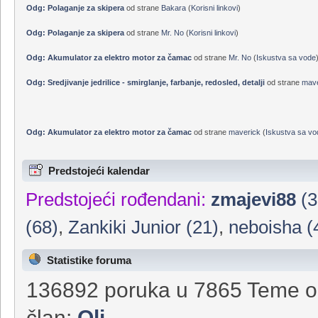
Odg: Polaganje za skipera
od strane
Mr. No
(
Korisni linkovi
)
Odg: Polaganje za skipera
od strane
micko67
(
Korisni linkovi
)
Odg: Polaganje za skipera
od strane
Bakara
(
Korisni linkovi
)
Odg: Polaganje za skipera
od strane
Mr. No
(
Korisni linkovi
)
Odg: Akumulator za elektro motor za čamac
od strane
Mr. No
(
Iskustva sa vode
Odg: Sredjivanje jedrilice - smirglanje, farbanje, redosled, detalji
od strane
mave
Odg: Akumulator za elektro motor za čamac
od strane
maverick
(
Iskustva sa vo
Predstojeći kalendar
Predstojeći rođendani:
zmajevi88
(3
(68)
,
Zankiki Junior (21)
,
neboisha (
Statistike foruma