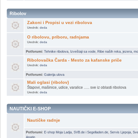
Korisni linkovi
gde možemo šta naći ?
Potforumi
:
Klubovi
Ribolov
Zakoni i Propisi u vezi ribolova
Urednik:
deda
O ribolovu, priboru, radnjama
Urednik:
deda
Potforumi
:
Tehnike ribolova
,
Izveštaji sa vode
,
Ribe naših reka, jezera, m
Ribolovačka Čarda - Mesto za kafanske priče
Urednik:
deda
Potforumi
:
Galerija ulova
Mali oglasi (ribolov)
Štapovi, mašinice, udice, varalice ...... sve iz oblasti ribolova
Urednik:
deda
NAUTIČKI E-SHOP