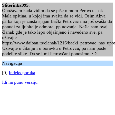
Sliterinka995
:
Obožavam kada vidim da se piše o mom Perovcu. ok
Mala opština, u kojoj ima svašta da se vidi. Osim Akva
parka koji je zaista sjajan Bački Petrovac ima još svašta da
ponudi za ljubitelje odmora, pputovanja. Našla sam ovaj
članak gde je tako lepo objašnjeno i navedeno sve, pa
uživajte
https://www.daibau.rs/clanak/1216/backi_petrovac_nas_up
Uživajte u čitanju i u boravku u Petrovcu, pa nam posle
podelite slike. Da se i mi Petrovčani ponosimo. :D
Navigacija
[0]
Indeks poruka
Idi na punu verziju