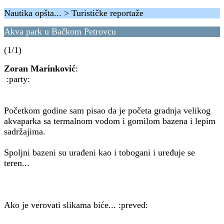
Nautika opšta... > Turističke reportaže
Akva park u Bačkom Petrovcu
(1/1)
Zoran Marinković
:
:party:
Početkom godine sam pisao da je početa gradnja velikog
akvaparka sa termalnom vodom i gomilom bazena i lepim
sadržajima.
Spoljni bazeni su urađeni kao i tobogani i uređuje se
teren...
Ako je verovati slikama biće... :preved: