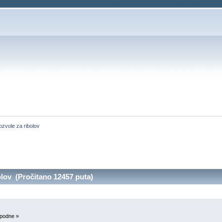
ozvole za ribolov
lov (Pročitano 12457 puta)
 podne »