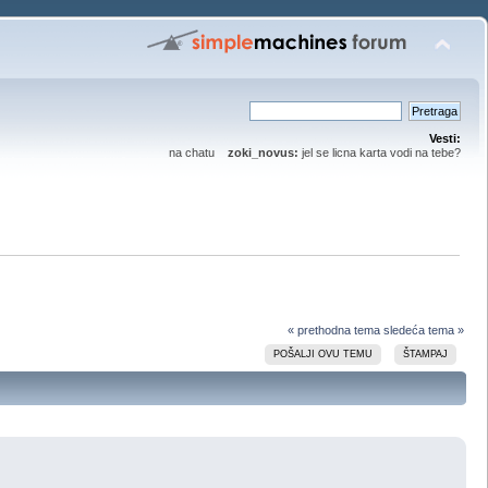
Vesti:
na chatu
zoki_novus:
jel se licna karta vodi na tebe?
« prethodna tema
sledeća tema »
POŠALJI OVU TEMU
ŠTAMPAJ