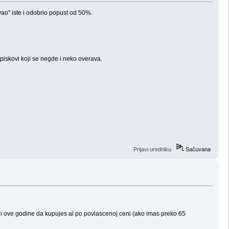
vao" iste i odobrio popust od 50%.
piskovi koji se negde i neko overava.
Prijavi uredniku
Sačuvana
as i ove godine da kupujes al po povlascenoj ceni (ako imas preko 65