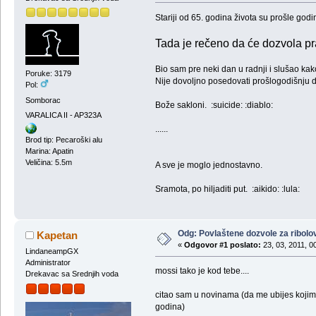
Stariji od 65. godina života su prošle god
Tada je rečeno da će dozvola pra
Bio sam pre neki dan u radnji i slušao kako
Poruke: 3179
Nije dovoljno posedovati prošlogodišnju d
Pol:
Somborac
Bože sakloni. :suicide: :diablo:
VARALICA II - AP323A
......
Brod tip: Pecaroški alu
Marina: Apatin
Veličina: 5.5m
A sve je moglo jednostavno.
Sramota, po hiljaditi put. :aikido: :lula:
Odg: Povlaštene dozvole za ribolo
Kapetan
«
Odgovor #1 poslato:
23, 03, 2011, 0
LindaneampGX
Administrator
mossi tako je kod tebe....
Drekavac sa Srednjih voda
citao sam u novinama (da me ubijes kojim) 
godina)