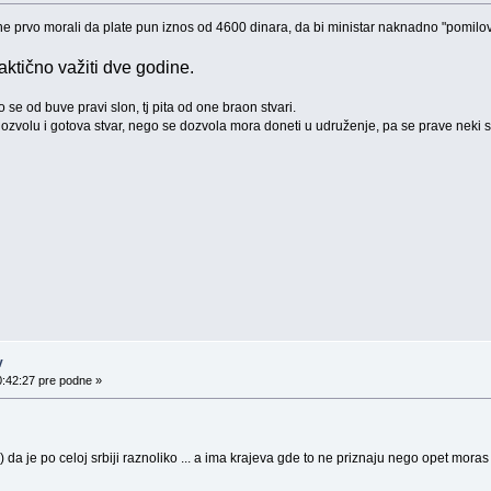
ine prvo morali da plate pun iznos od 4600 dinara, da bi ministar naknadno "pomilo
ktično važiti dve godine.
 se od buve pravi slon, tj pita od one braon stvari.
ozvolu i gotova stvar, nego se dozvola mora doneti u udruženje, pa se prave neki s
v
0:42:27 pre podne »
da je po celoj srbiji raznoliko ... a ima krajeva gde to ne priznaju nego opet mor