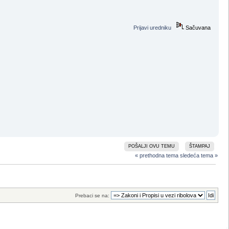
Prijavi uredniku
Sačuvana
POŠALJI OVU TEMU
ŠTAMPAJ
« prethodna tema
sledeća tema »
Prebaci se na: