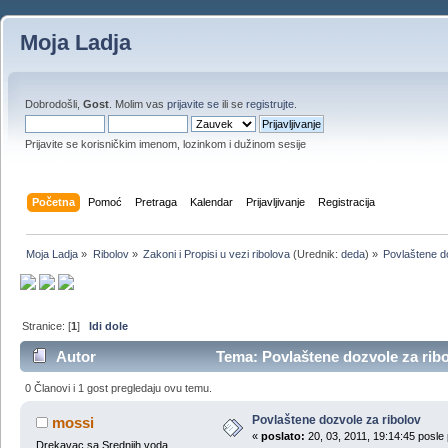
Moja Ladja
Dobrodošli,
Gost
. Molim vas
prijavite se
ili se
registrujte
.
Prijavite se korisničkim imenom, lozinkom i dužinom sesije
Početna
Pomoć
Pretraga
Kalendar
Prijavljivanje
Registracija
Moja Ladja
»
Ribolov
»
Zakoni i Propisi u vezi ribolova
(Urednik:
deda
) »
Povlaštene d
Stranice: [
1
]
Idi dole
Autor
Tema: Povlaštene dozvole za ribo
0 Članovi i 1 gost pregledaju ovu temu.
Povlaštene dozvole za ribolov
mossi
«
poslato:
20, 03, 2011, 19:14:45 posle
Drekavac sa Srednjih voda