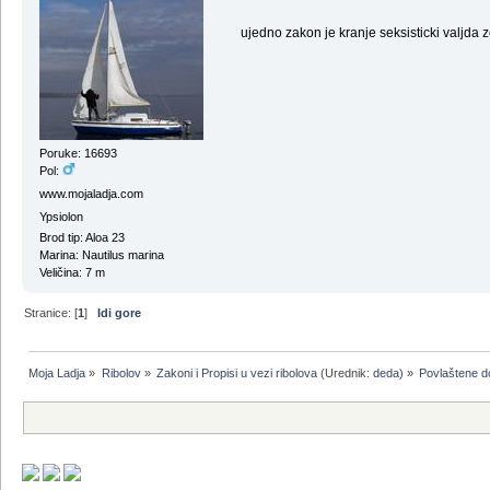
ujedno zakon je kranje seksisticki valjda z
Poruke: 16693
Pol:
www.mojaladja.com
Ypsiolon
Brod tip: Aloa 23
Marina: Nautilus marina
Veličina: 7 m
Stranice: [
1
]
Idi gore
Moja Ladja
»
Ribolov
»
Zakoni i Propisi u vezi ribolova
(Urednik:
deda
) »
Povlaštene d