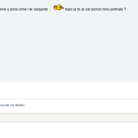
ene u pola cene i te varijante ..
lepo je to al zar polovi nisu jednaki ?
ozvole za ribolov