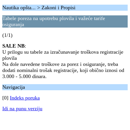
Nautika opšta... > Zakoni i Propisi
Tabele poreza na upotrebu plovila i važeće tarife
osiguranja
(1/1)
SALE NB
:
U prilogu su tabele za izračunavanje troškova registracije
plovila
Na dole navedene troškove za porez i osiguranje, treba
dodati nominalni trošak registracije, koji obično iznosi od
3.000 - 5.000 dinara.
Navigacija
[0]
Indeks poruka
Idi na punu verziju