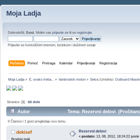
Moja Ladja
Dobrodošli,
Gost
. Molim vas
prijavite se
ili se
registrujte
.
Prijavite se korisničkim imenom, lozinkom i dužinom sesije
Početna
Pomoć
Pretraga
Kalendar
Prijavljivanje
Registracija
Moja Ladja
»
E, ovako treba...
»
Vanbrodski motori
»
Selva
(Urednici:
Outboard Maste
Stranice: [
1
]
Idi dole
Autor
Tema: Rezervni delovi (Pročitano
0 Članovi i 1 gost pregledaju ovu temu.
Rezervni delovi
dekisef
«
poslato:
13, 08, 2012, 18:24:22 posle
Brodski mali