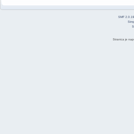
SMF 2.0.1
Simp
S
Stranica je nap