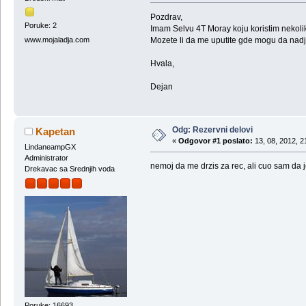
Pozdrav,
Poruke: 2
Imam Selvu 4T Moray koju koristim nekoli
Mozete li da me uputite gde mogu da nadj
www.mojaladja.com
Hvala,
Dejan
Odg: Rezervni delovi
Kapetan
«
Odgovor #1 poslato:
13, 08, 2012, 2
LindaneampGX
Administrator
nemoj da me drzis za rec, ali cuo sam da 
Drekavac sa Srednjih voda
Poruke: 16693