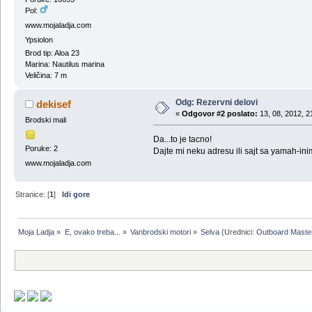
Pol:
www.mojaladja.com
Ypsiolon
Brod tip: Aloa 23
Marina: Nautilus marina
Veličina: 7 m
Odg: Rezervni delovi
dekisef
«
Odgovor #2 poslato:
13, 08, 2012, 2
Brodski mali
Da...to je tacno!
Poruke: 2
Dajte mi neku adresu ili sajt sa yamah-in
www.mojaladja.com
Stranice: [
1
]
Idi gore
Moja Ladja
»
E, ovako treba...
»
Vanbrodski motori
»
Selva
(Urednici:
Outboard Maste