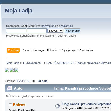
Moja Ladja
Dobrodošli,
Gost
. Molim vas
prijavite se
ili se
registrujte
.
Prijavite se korisničkim imenom, lozinkom i dužinom sesije
Početna
Pomoć
Pretraga
Kalendar
Prijavljivanje
Registracija
Moja Ladja
»
E, ovako treba...
»
NAUTIČKA DISKUSIJA
»
Kanali i prevodnice Vojvodi
Stranice:
1
2
3
4
5
6
7
[
8
]
Idi dole
Autor
Tema: Kanali i prevodnice Vojvod
0 Članovi i 1 gost pregledaju ovu temu.
Odg: Kanali i prevodnice Vojvodin
Bolens
«
Odgovor #105 poslato:
01, 07, 2025,
Drinski Kratkorepi Peš