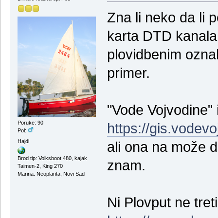
Zna li neko da li 
karta DTD kanala 
plovidbenim ozna
primer.
"Vode Vojvodine" 
Poruke: 90
https://gis.vodev
Pol:
Hajdi
ali ona na može da
Brod tip: Volksboot 480, kajak
znam.
Taimen-2, King 270
Marina: Neoplanta, Novi Sad
Ni Plovput ne tret