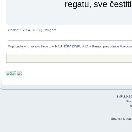
regatu, sve čestit
Stranice:
1
2
3
4
5
6
7
[
8
]
Idi gore
Moja Ladja
»
E, ovako treba...
»
NAUTIČKA DISKUSIJA
»
Kanali i prevodnice Vojvodi
SMF 2.0.1
Simp
S
Stranica je nap