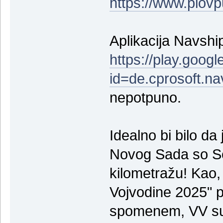
https://www.plovp
Aplikacija Navshi
https://play.goog
id=de.cprosoft.na
nepotpuno.
Idealno bi bilo da
Novog Sada so So
kilometražu! Kao,
Vojvodine 2025" p
spomenem, VV su 