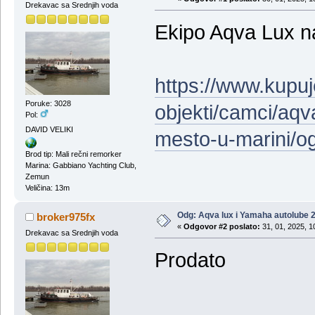
Drekavac sa Srednjih voda
Ekipo Aqva Lux na
https://www.kupu
Poruke: 3028
objekti/camci/aq
Pol:
DAVID VELIKI
mesto-u-marini/o
Brod tip: Mali rečni remorker
Marina: Gabbiano Yachting Club,
Zemun
Veličina: 13m
Odg: Aqva lux i Yamaha autolube 
broker975fx
«
Odgovor #2 poslato:
31, 01, 2025, 1
Drekavac sa Srednjih voda
Prodato