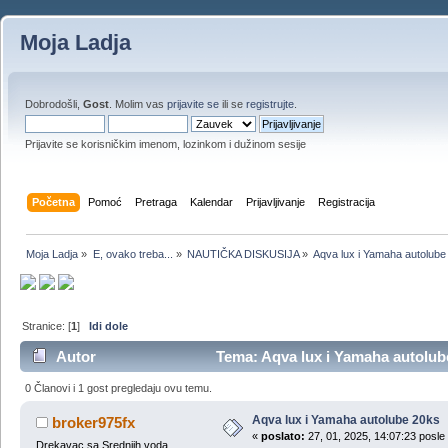
Moja Ladja
Dobrodošli,
Gost
. Molim vas
prijavite se
ili se
registrujte
.
Prijavite se korisničkim imenom, lozinkom i dužinom sesije
Početna
Pomoć
Pretraga
Kalendar
Prijavljivanje
Registracija
Moja Ladja
»
E, ovako treba...
»
NAUTIČKA DISKUSIJA
»
Aqva lux i Yamaha autolube
Stranice: [
1
]
Idi dole
Autor
Tema: Aqva lux i Yamaha autolub
0 Članovi i 1 gost pregledaju ovu temu.
Aqva lux i Yamaha autolube 20ks
broker975fx
«
poslato:
27, 01, 2025, 14:07:23 posle
Drekavac sa Srednjih voda