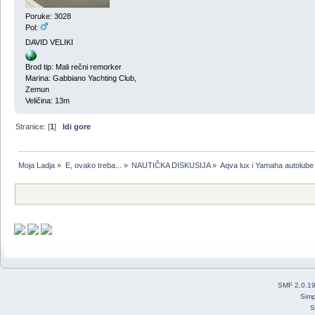
Poruke: 3028
Pol:
DAVID VELIKI
Brod tip: Mali rečni remorker
Marina: Gabbiano Yachting Club,
Zemun
Veličina: 13m
Stranice: [
1
]
Idi gore
Moja Ladja
»
E, ovako treba...
»
NAUTIČKA DISKUSIJA
»
Aqva lux i Yamaha autolube
SMF 2.0.1
Simp
S