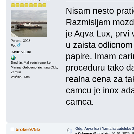
Nisam nesto prati
Razmisljam mozda
je Aqva Lux, prvi 
Poruke: 3028
u zaista odlicno
Pol:
DAVID VELIKI
papire. Imam cari
Brod tip: Mali rečni remorker
proceduru tako da
Marina: Gabbiano Yachting Club,
Zemun
realna cena za ta
Veličina: 13m
camcu je inox ada
camca.
Odg: Aqva lux i Yamaha autolube 
broker975fx
«
Odgovor #1 poslato:
30, 01, 2025, 1