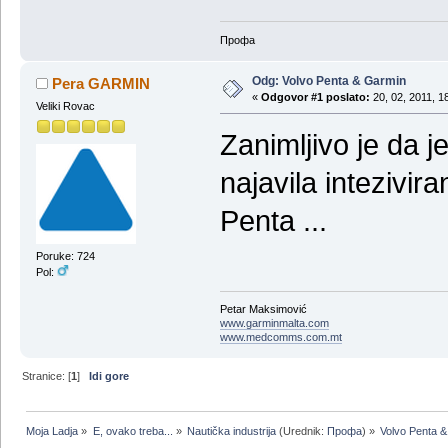
Профа
Odg: Volvo Penta & Garmin
Pera GARMIN
«
Odgovor #1 poslato:
20, 02, 2011, 1
Veliki Rovac
Zanimljivo je da
najavila intezivir
Penta ...
Poruke: 724
Pol:
Petar Maksimović
www.garminmalta.com
www.medcomms.com.mt
Stranice: [
1
]
Idi gore
Moja Ladja
»
E, ovako treba...
»
Nautička industrija
(Urednik:
Профа
) »
Volvo Penta 