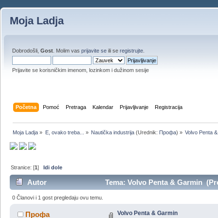
Moja Ladja
Dobrodošli,
Gost
. Molim vas
prijavite se
ili se
registrujte
.
Prijavite se korisničkim imenom, lozinkom i dužinom sesije
Početna
Pomoć
Pretraga
Kalendar
Prijavljivanje
Registracija
Moja Ladja
»
E, ovako treba...
»
Nautička industrija
(Urednik:
Профа
) »
Volvo Penta 
Stranice: [
1
]
Idi dole
Autor
Tema: Volvo Penta & Garmin (Pro
0 Članovi i 1 gost pregledaju ovu temu.
Volvo Penta & Garmin
Профа