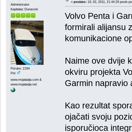
«
poslato:
19, 02, 2011, 21:44:29 posle p
Administrator
Kapitalac Dunavski
Volvo Penta i Gar
formirali alijansu
komunikacione o
Naime ove dvije k
Poruke: 2184
okviru projekta V
Pol:
www.mojaladja.com &
Garmin napravio a
www.mojaladja.net
Kao rezultat spo
ojačati svoju poz
isporučioca integ