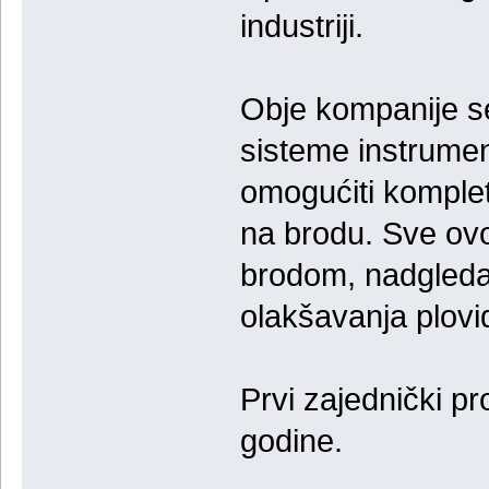
industriji.
Obje kompanije se
sisteme instrumen
omogućiti komplet
na brodu. Sve ovo 
brodom, nadgleda
olakšavanja plovi
Prvi zajednički p
godine.