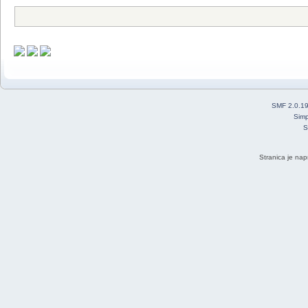
SMF 2.0.1
Simp
S
Stranica je nap