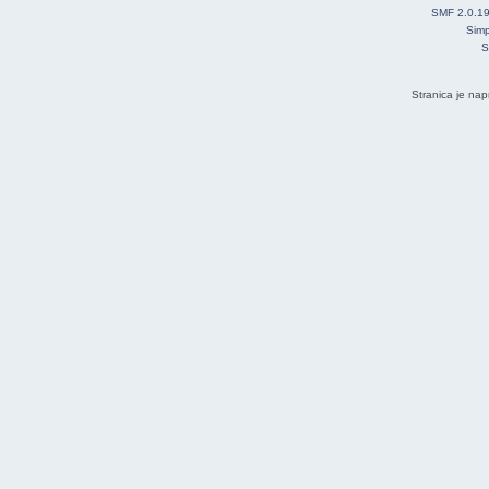
SMF 2.0.1
Simp
S
Stranica je nap