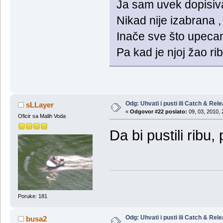
Ja sam uvek dopisiva
Nikad nije izabrana ,
Inače sve što upecam
Pa kad je njoj žao ri
Odg: Uhvati i pusti ili Catch & Rel
sLLayer
«
Odgovor #22 poslato:
09, 03, 2010, 
Oficir sa Malih Voda
Da bi pustili ribu,
Poruke: 181
Odg: Uhvati i pusti ili Catch & Rel
busa2