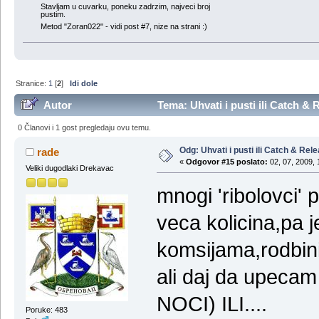
Stavljam u cuvarku, poneku zadrzim, najveci broj
pustim.
Metod "Zoran022" - vidi post #7, nize na strani :)
Stranice:
1
[
2
]
Idi dole
Autor
Tema: Uhvati i pusti ili Catch &
0 Članovi i 1 gost pregledaju ovu temu.
Odg: Uhvati i pusti ili Catch & Rel
rade
«
Odgovor #15 poslato:
02, 07, 2009, 
Veliki dugodlaki Drekavac
mnogi 'ribolovci'
veca kolicina,pa j
komsijama,rodbin
ali daj da upe
NOCI) ILI....
Poruke: 483