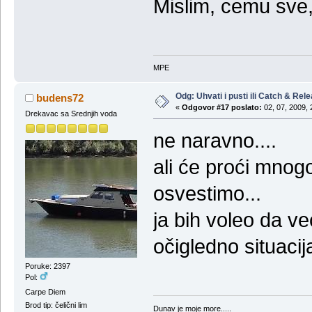
Mislim, cemu sve,
MPE
Odg: Uhvati i pusti ili Catch & Rel
budens72
«
Odgovor #17 poslato:
02, 07, 2009, 
Drekavac sa Srednjih voda
ne naravno....
ali će proći mno
osvestimo...
ja bih voleo da već
očigledno situacij
Poruke: 2397
Pol:
Carpe Diem
Brod tip: čelični lim
Dunav je moje more.....