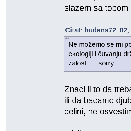
slazem sa tobom s
Citat: budens72 02, 
Ne možemo se mi pore
ekologiji i čuvanju 
žalost.... :sorry:
Znaci li to da tr
ili da bacamo djub
celini, ne osvest