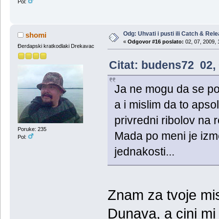
Pol:
Odg: Uhvati i pusti ili Catch & Rel
shomi
«
Odgovor #16 poslato:
02, 07, 2009, 
Đerdapski kratkodlaki Drekavac
Citat: budens72 02, 
Ja ne mogu da se poh
a i mislim da to aps
privredni ribolov na 
Poruke: 235
Mada po meni je izme
Pol:
jednakosti...
Znam za tvoje mis
Dunava, a cini mi 