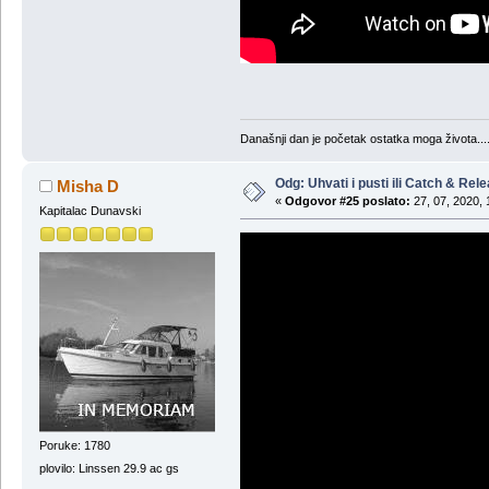
Današnji dan je početak ostatka moga života...
Odg: Uhvati i pusti ili Catch & Rel
Misha D
«
Odgovor #25 poslato:
27, 07, 2020, 
Kapitalac Dunavski
Poruke: 1780
plovilo: Linssen 29.9 ac gs