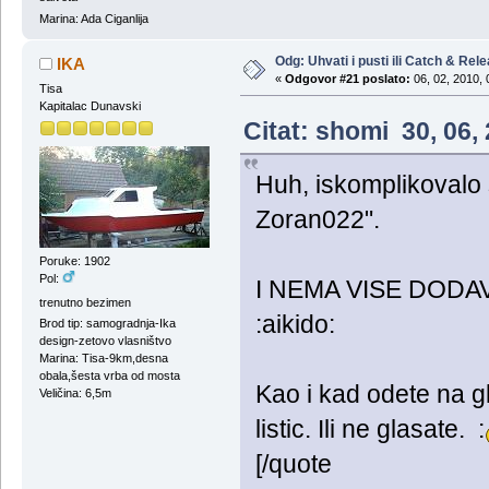
Marina: Ada Ciganlija
Odg: Uhvati i pusti ili Catch & Rel
IKA
«
Odgovor #21 poslato:
06, 02, 2010, 
Tisa
Kapitalac Dunavski
Citat: shomi 30, 06,
Huh, iskomplikovalo 
Zoran022".
Poruke: 1902
Pol:
I NEMA VISE DODA
trenutno bezimen
:aikido:
Brod tip: samogradnja-Ika
design-zetovo vlasništvo
Marina: Tisa-9km,desna
obala,šesta vrba od mosta
Kao i kad odete na gl
Veličina: 6,5m
listic. Ili ne glasate. :
[/quote