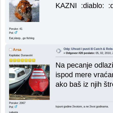
KAZNI :diablo: :d
Poruke: 41
Pol:
Eat,sleep...go fishing
Odg: Uhvati i pusti ili Catch & Rel
Arsa
«
Odgovor #20 poslato:
05, 02, 2010, 
Kapitalac Dunavski
Na pecanje odlazi
ispod mere vraća
ako baš iz njih štr
Poruke: 2067
Ispuni godine životom, a ne život godinama.
Pol:
salveta