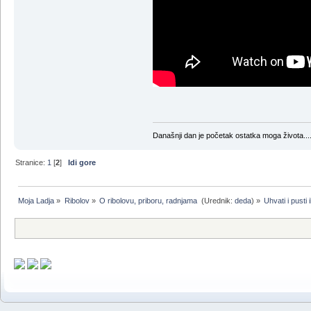
Današnji dan je početak ostatka moga života...
Stranice:
1
[
2
]
Idi gore
Moja Ladja
»
Ribolov
»
O ribolovu, priboru, radnjama 
(Urednik:
deda
) »
Uhvati i pusti