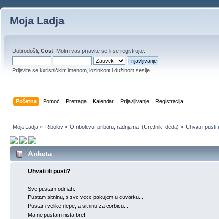
Moja Ladja
Dobrodošli,
Gost
. Molim vas
prijavite se
ili se
registrujte
.
Prijavite se korisničkim imenom, lozinkom i dužinom sesije
Početna
Pomoć
Pretraga
Kalendar
Prijavljivanje
Registracija
Moja Ladja
»
Ribolov
»
O ribolovu, priboru, radnjama 
(Urednik:
deda
) »
Uhvati i pusti
Anketa
Uhvati ili pusti?
Sve pustam odmah.
Pustam sitninu, a sve vece pakujem u cuvarku...
Pustam velike i lepe, a sitninu za corbicu...
Ma ne pustam nista bre!