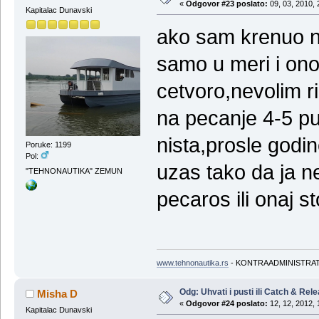
«
Odgovor #23 poslato:
09, 03, 2010, 
Kapitalac Dunavski
ako sam krenuo n
samo u meri i ono
cetvoro,nevolim r
na pecanje 4-5 pu
nista,prosle godin
Poruke: 1199
Pol:
uzas tako da ja 
"TEHNONAUTIKA" ZEMUN
pecaros ili onaj st
www.tehnonautika.rs
- KONTRAADMINISTRA
Odg: Uhvati i pusti ili Catch & Rel
Misha D
«
Odgovor #24 poslato:
12, 12, 2012, 
Kapitalac Dunavski