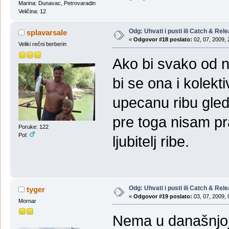
Marina: Dunavac, Petrovaradin
Veličina: 12
Odg: Uhvati i pusti ili Catch & Rel
splavarsale
«
Odgovor #18 poslato:
02, 07, 2009, 
Veliki rečni berberin
Ako bi svako od n
bi se ona i kolek
upecanu ribu gleda
pre toga nisam p
Poruke: 122
Pol:
ljubitelj ribe.
Odg: Uhvati i pusti ili Catch & Rel
tyger
«
Odgovor #19 poslato:
03, 07, 2009, 
Mornar
Nema u današnjoj