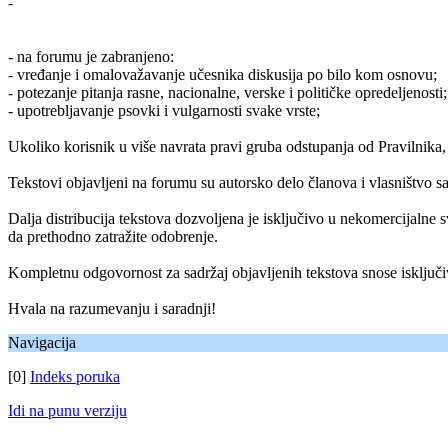
-
- na forumu je zabranjeno:
- vređanje i omalovažavanje učesnika diskusija po bilo kom osnovu;
- potezanje pitanja rasne, nacionalne, verske i političke opredeljenosti;
- upotrebljavanje psovki i vulgarnosti svake vrste;
Ukoliko korisnik u više navrata pravi gruba odstupanja od Pravilnika, 
Tekstovi objavljeni na forumu su autorsko delo članova i vlasništvo sa
Dalja distribucija tekstova dozvoljena je isključivo u nekomercijalne sv
da prethodno zatražite odobrenje.
Kompletnu odgovornost za sadržaj objavljenih tekstova snose isključiv
Hvala na razumevanju i saradnji!
Navigacija
[0]
Indeks poruka
Idi na punu verziju