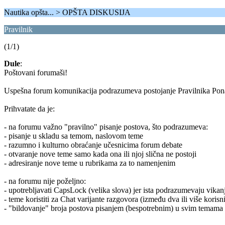
Nautika opšta... > OPŠTA DISKUSIJA
Pravilnik
(1/1)
Dule
:
Poštovani forumaši!
Uspešna forum komunikacija podrazumeva postojanje Pravilnika Pona
Prihvatate da je:
- na forumu važno "pravilno" pisanje postova, što podrazumeva:
- pisanje u skladu sa temom, naslovom teme
- razumno i kulturno obraćanje učesnicima forum debate
- otvaranje nove teme samo kada ona ili njoj slična ne postoji
- adresiranje nove teme u rubrikama za to namenjenim
- na forumu nije poželjno:
- upotrebljavati CapsLock (velika slova) jer ista podrazumevaju vikanj
- teme koristiti za Chat varijante razgovora (između dva ili više korisn
- "bildovanje" broja postova pisanjem (bespotrebnim) u svim temama