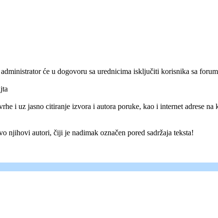
administrator će u dogovoru sa urednicima isključiti korisnika sa forum
jta
rhe i uz jasno citiranje izvora i autora poruke, kao i internet adrese na k
o njihovi autori, čiji je nadimak označen pored sadržaja teksta!