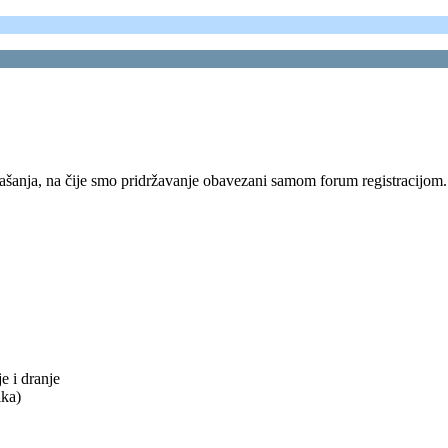
šanja, na čije smo pridržavanje obavezani samom forum registracijom.
e i dranje
ika)