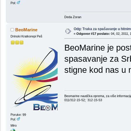
Pol:
Deda Zoran
Odg: Тraka za spašavanje u hitni
BeoMarine
«
Odgovor #17 poslato:
04, 02, 2011, 
Drinski Kratkorepi Peš
BeoMarine je post
spasavanje za Srbi
stigne kod nas u 
Beomarine nautička oprema, za više informa
011/312-15-52; 312-15-53
Poruke: 99
Pol:
Miro