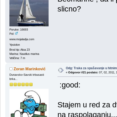
slicno?
Poruke: 16693
Pol:
www.mojaladja.com
Ypsiolon
Brod tip: Aloa 23
Marina: Nautilus marina
Veličina: 7 m
Odg: Тraka za spašavanje u hitni
Zoran Marinković
«
Odgovor #21 poslato:
07, 02, 2011, 
Dunavsko-Savski trbusasti
brka...
:good:
Stajem u red za d
na raspolaganju.