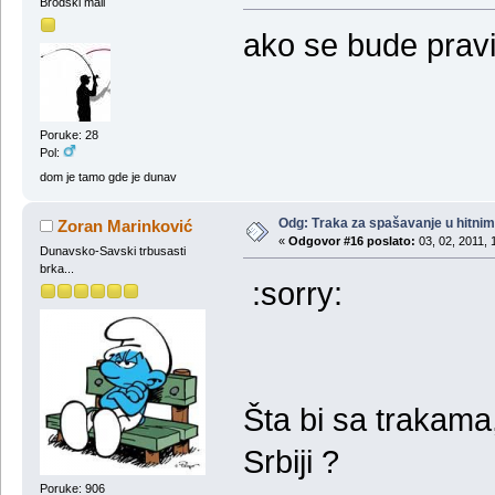
Brodski mali
ako se bude pravi
Poruke: 28
Pol:
dom je tamo gde je dunav
Odg: Тraka za spašavanje u hitni
Zoran Marinković
«
Odgovor #16 poslato:
03, 02, 2011, 
Dunavsko-Savski trbusasti
brka...
:sorry:
Šta bi sa trakama
Srbiji ?
Poruke: 906