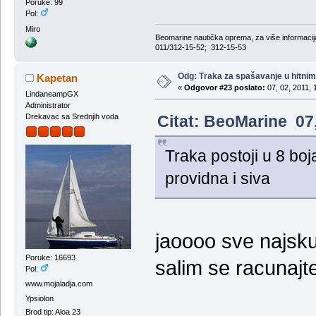
Poruke: 99
Pol:
Miro
Beomarine nautička oprema, za više informa
011/312-15-52; 312-15-53
Odg: Тraka za spašavanje u hitni
Kapetan
«
Odgovor #23 poslato:
07, 02, 2011, 
LindaneampGX
Administrator
Citat: BeoMarine 07,
Drekavac sa Srednjih voda
Traka postoji u 8 boj
providna i siva
jaoooo sve najsku
Poruke: 16693
salim se racunaj
Pol:
www.mojaladja.com
Ypsiolon
Brod tip: Aloa 23