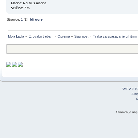
Marina: Nautilus marina
Veličina: 7 m
Stranice:
1
[
2
]
Idi gore
Moja Ladja
»
E, ovako treba...
»
Oprema
»
Sigurnost
»
Тraka za spašavanje u hitnim
SMF 2.0.1
Simp
S
Stranica je nap