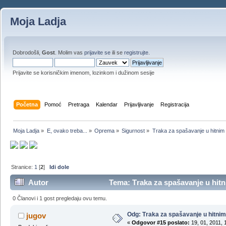
Moja Ladja
Dobrodošli,
Gost
. Molim vas
prijavite se
ili se
registrujte
.
Prijavite se korisničkim imenom, lozinkom i dužinom sesije
Početna
Pomoć
Pretraga
Kalendar
Prijavljivanje
Registracija
Moja Ladja
»
E, ovako treba...
»
Oprema
»
Sigurnost
»
Тraka za spašavanje u hitnim
Stranice:
1
[
2
]
Idi dole
Autor
Tema: Тraka za spašavanje u hitn
0 Članovi i 1 gost pregledaju ovu temu.
Odg: Тraka za spašavanje u hitni
jugov
«
Odgovor #15 poslato:
19, 01, 2011, 