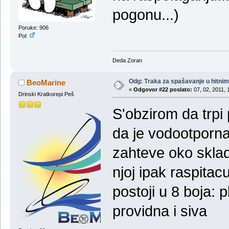
pogonu...)
Poruke: 906
Pol:
Deda Zoran
Odg: Тraka za spašavanje u hitni
BeoMarine
«
Odgovor #22 poslato:
07, 02, 2011, 
Drinski Kratkorepi Peš
S'obzirom da trpi
da je vodootporn
zahteve oko skladi
njoj ipak raspitac
postoji u 8 boja: 
providna i siva