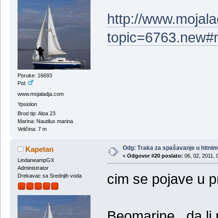
http://www.mojal
topic=6763.new#
Poruke: 16693
Pol:
www.mojaladja.com
Ypsiolon
Brod tip: Aloa 23
Marina: Nautilus marina
Veličina: 7 m
Odg: Тraka za spašavanje u hitni
Kapetan
«
Odgovor #20 poslato:
06, 02, 2011, 
LindaneampGX
Administrator
cim se pojave u p
Drekavac sa Srednjih voda
Beomarine , da li 