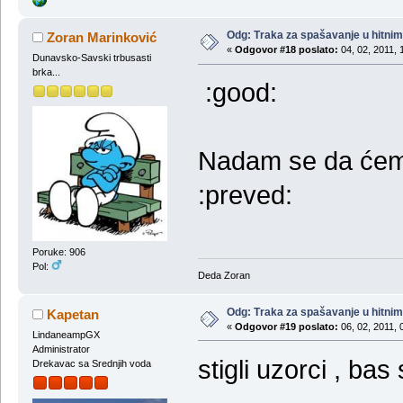
Odg: Тraka za spašavanje u hitni
Zoran Marinković
«
Odgovor #18 poslato:
04, 02, 2011, 
Dunavsko-Savski trbusasti
brka...
:good:
Nadam se da ćemo
:preved:
Poruke: 906
Pol:
Deda Zoran
Odg: Тraka za spašavanje u hitni
Kapetan
«
Odgovor #19 poslato:
06, 02, 2011, 
LindaneampGX
Administrator
stigli uzorci , ba
Drekavac sa Srednjih voda