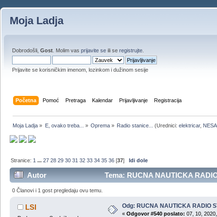
Moja Ladja
Dobrodošli,
Gost
. Molim vas
prijavite se
ili se
registrujte
.
Prijavite se korisničkim imenom, lozinkom i dužinom sesije
Početna
Pomoć
Pretraga
Kalendar
Prijavljivanje
Registracija
Moja Ladja
»
E, ovako treba...
»
Oprema
»
Radio stanice...
(Urednici:
elektricar
,
NESA
Stranice:
1
...
27
28
29
30
31
32
33
34
35
36
[
37
]
Idi dole
Autor
Tema: RUCNA NAUTICKA RADIO S
0 Članovi i 1 gost pregledaju ovu temu.
Odg: RUCNA NAUTICKA RADIO 
LSI
«
Odgovor #540 poslato:
07, 10, 2020,