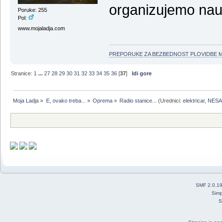
organizujemo naut
Poruke: 255
Pol:
www.mojaladja.com
PREPORUKE ZA BEZBEDNOST PLOVIDBE 
Stranice:
1
...
27
28
29
30
31
32
33
34
35
36
[
37
]
Idi gore
Moja Ladja
»
E, ovako treba...
»
Oprema
»
Radio stanice...
(Urednici:
elektricar
,
NESA
SMF 2.0.1
Simp
S