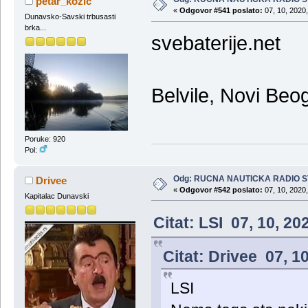
petar_kozic
«
Odgovor #541 poslato:
07, 10, 2020,
Dunavsko-Savski trbusasti
brka...
svebaterije.net
Belvile, Novi Beo
Poruke: 920
Pol:
Odg: RUCNA NAUTICKA RADIO 
Drivee
«
Odgovor #542 poslato:
07, 10, 2020,
Kapitalac Dunavski
Citat: LSI 07, 10, 2
Citat: Drivee 07, 1
LSI