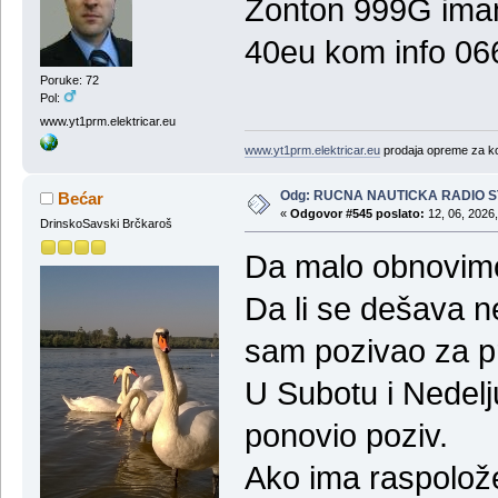
Zonton 999G im
40eu kom info 0
Poruke: 72
Pol:
www.yt1prm.elektricar.eu
www.yt1prm.elektricar.eu
prodaja opreme za ko
Odg: RUCNA NAUTICKA RADIO 
Bećar
«
Odgovor #545 poslato:
12, 06, 2026,
DrinskoSavski Brčkaroš
Da malo obnovimo
Da li se dešava n
sam pozivao za pr
U Subotu i Nedelj
ponovio poziv.
Ako ima raspolož