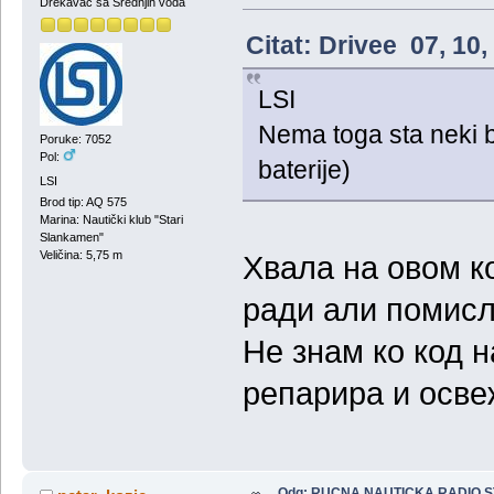
Drekavac sa Srednjih voda
Citat: Drivee 07, 10
LSI
Nema toga sta neki b
Poruke: 7052
Pol:
baterije)
LSI
Brod tip: AQ 575
Marina: Nautički klub "Stari
Slankamen"
Veličina: 5,75 m
Хвала на овом ко
ради али помисл
Не знам ко код н
репарира и осве
Odg: RUCNA NAUTICKA RADIO 