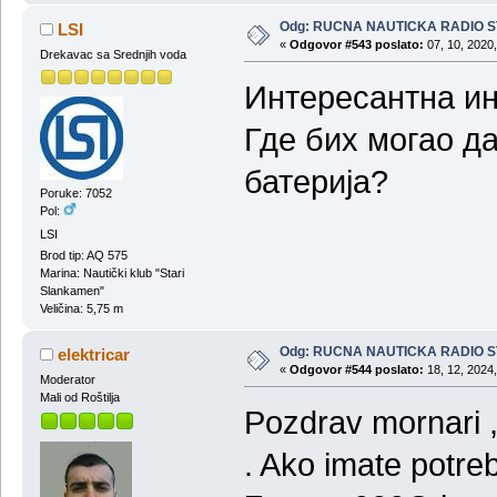
Odg: RUCNA NAUTICKA RADIO 
LSI
«
Odgovor #543 poslato:
07, 10, 2020,
Drekavac sa Srednjih voda
Интересантна и
Где бих могао да
батерија?
Poruke: 7052
Pol:
LSI
Brod tip: AQ 575
Marina: Nautički klub "Stari
Slankamen"
Veličina: 5,75 m
Odg: RUCNA NAUTICKA RADIO 
elektricar
«
Odgovor #544 poslato:
18, 12, 2024,
Moderator
Mali od Roštilja
Pozdrav mornari 
. Ako imate potre