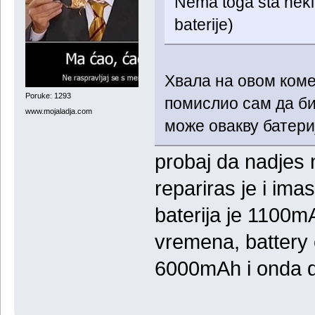
Nema toga sta neki 
baterije)
Хвала на овом коме
Poruke: 1293
помислио сам да би
www.mojaladja.com
може овакву батери
probaj da nadjes 
repariras je i ima
baterija je 1100
vremena, battery 
6000mAh i onda d