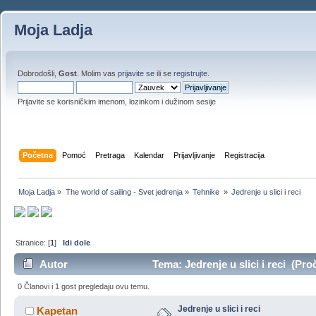
Moja Ladja
Dobrodošli,
Gost
. Molim vas
prijavite se
ili se
registrujte
.
Prijavite se korisničkim imenom, lozinkom i dužinom sesije
Početna
Pomoć
Pretraga
Kalendar
Prijavljivanje
Registracija
Moja Ladja
»
The world of sailing - Svet jedrenja
»
Tehnike 
»
Jedrenje u slici i reci 
Stranice: [
1
]
Idi dole
Autor
Tema: Jedrenje u slici i reci (Pro
0 Članovi i 1 gost pregledaju ovu temu.
Jedrenje u slici i reci
Kapetan