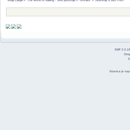
Moja Ladja
»
The world of sailing - Svet jedrenja
»
Tehnike 
»
Jedrenje u slici i reci 
SMF 2.0.1
Simp
S
Stranica je nap