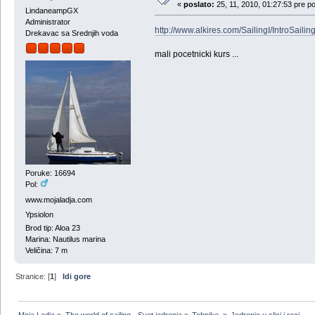
«
poslato:
25, 11, 2010, 01:27:53 pre p
LindaneampGX
Administrator
http://www.alkires.com/SailingI/IntroSaili
Drekavac sa Srednjih voda
mali pocetnicki kurs ...
Poruke: 16694
Pol:
www.mojaladja.com
Ypsiolon
Brod tip: Aloa 23
Marina: Nautilus marina
Veličina: 7 m
Stranice: [
1
]
Idi gore