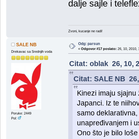
dalje sajle i telefle
Zvoni, kucanje ne radi!
Odg: parsun
SALE NB
«
Odgovor #17 poslato:
26, 10, 2010, 
Drekavac sa Srednjih voda
Citat: oblak 26, 10,
Citat: SALE NB 26,
Kinezi imaju sjajnu ž
Japanci. Iz te niihov
samo deklarativna, 
Poruke: 2449
Pol:
unapređivanjem i 
Ono što je bilo loše