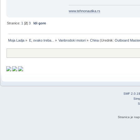
www.tehnonautika.rs
Stranice:
1
[
2
]
3
Idi gore
Moja Ladja
»
E, ovako treba...
»
Vanbrodski motori
»
China
(Urednik:
Outboard Maste
SMF 2.0.1
Simp
S
Stranica je nap