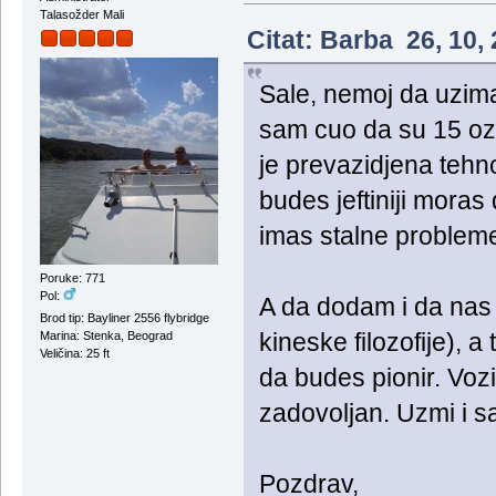
Talasožder Mali
Citat: Barba 26, 10,
Sale, nemoj da uzima
sam cuo da su 15 ozb
je prevazidjena tehno
budes jeftiniji mora
imas stalne problem
Poruke: 771
Pol:
A da dodam i da nas 
Brod tip: Bayliner 2556 flybridge
kineske filozofije), a
Marina: Stenka, Beograd
Veličina: 25 ft
da budes pionir. Voz
zadovoljan. Uzmi i sa
Pozdrav,