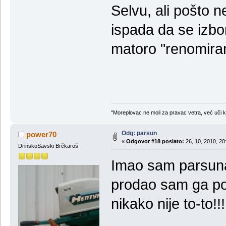
Selvu, ali pošto 
ispada da se izbo
matoro "renomira
"Moreplovac ne moli za pravac vetra, već uči 
Odg: parsun
power70
«
Odgovor #18 poslato:
26, 10, 2010, 20
DrinskoSavski Brčkaroš
Imao sam parsuna 
prodao sam ga po n
nikako nije to-to!!!