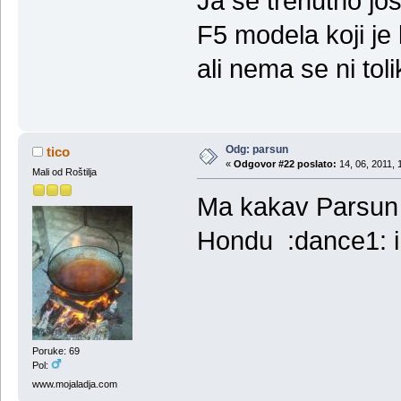
Ja se trenutno j
F5 modela koji je
ali nema se ni tol
Odg: parsun
tico
«
Odgovor #22 poslato:
14, 06, 2011, 
Mali od Roštilja
Ma kakav Parsun 
Hondu :dance1: i m
Poruke: 69
Pol:
www.mojaladja.com