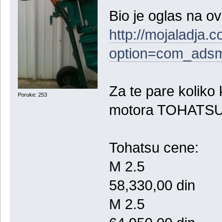
Bio je oglas na ov
http://mojaladja.
option=com_adsm
Za te pare koliko
Poruke: 253
motora TOHATSU a
Tohatsu cene:
M 2.5
58,330,00 din
M 2.5