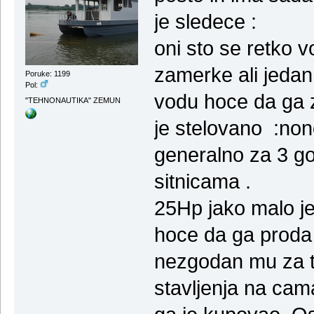
je sledece :
oni sto se retko v
zamerke ali jedan
Poruke: 1199
Pol:
vodu hoce da ga z
"TEHNONAUTIKA" ZEMUN
je stelovano :nono
generalno za 3 go
sitnicama .
25Hp jako malo j
hoce da ga proda 
nezgodan mu za tr
stavljenja na cam