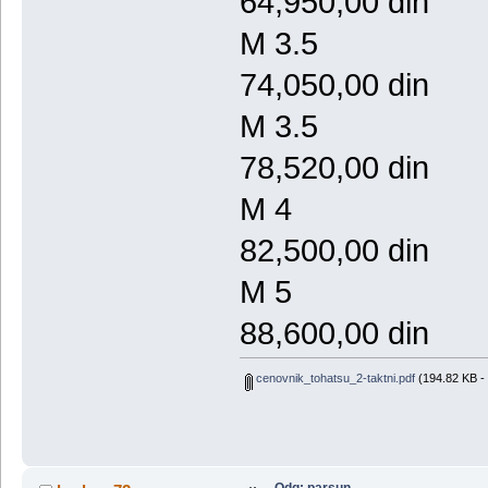
64,950,00 din
M 3.5
74,050,00 din
M 3.5
78,520,00 din
M 4
82,500,00 din
M 5
88,600,00 din
cenovnik_tohatsu_2-taktni.pdf
(194.82 KB - 
Odg: parsun