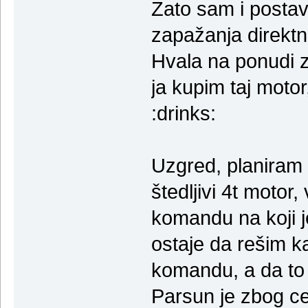
Zato sam i postavi
zapažanja direktn
Hvala na ponudi 
ja kupim taj moto
:drinks:
Uzgred, planiram 
štedljivi 4t motor
komandu na koji j
ostaje da rešim k
komandu, a da to
Parsun je zbog c