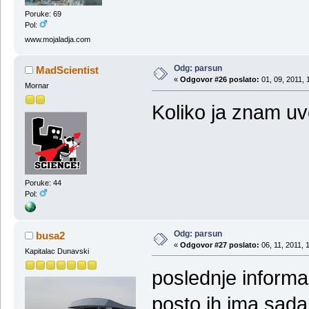
Poruke: 69
Pol:
www.mojaladja.com
Odg: parsun
MadScientist
«
Odgovor #26 poslato:
01, 09, 2011, 
Mornar
Koliko ja znam uv
Poruke: 44
Pol:
Odg: parsun
busa2
«
Odgovor #27 poslato:
06, 11, 2011, 
Kapitalac Dunavski
poslednje informa
posto ih ima sada