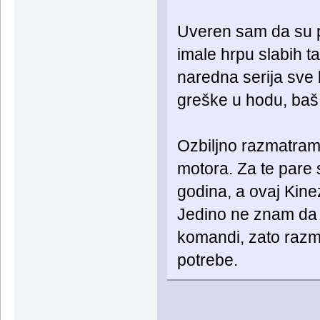
Uveren sam da su pr
imale hrpu slabih ta
naredna serija sve bo
greške u hodu, baš k
Ozbiljno razmatra
motora. Za te pare
godina, a ovaj Kine
Jedino ne znam da l
komandi, zato razma
potrebe.