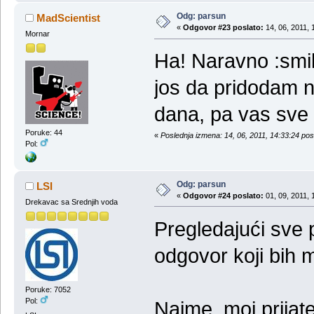
Odg: parsun
MadScientist
«
Odgovor #23 poslato:
14, 06, 2011, 
Mornar
Ha! Naravno :smil
jos da pridodam 
dana, pa vas sve 
Poruke: 44
«
Poslednja izmena: 14, 06, 2011, 14:33:24 po
Pol:
Odg: parsun
LSI
«
Odgovor #24 poslato:
01, 09, 2011, 
Drekavac sa Srednjih voda
Pregledajući sve 
odgovor koji bih 
Poruke: 7052
Pol:
Naime, moj prijat