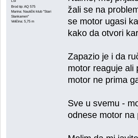
LSI
žali se na probl
Brod tip: AQ 575
Marina: Nautički klub "Stari
Slankamen"
se motor ugasi ka
Veličina: 5,75 m
kako da otvori kar
Zapazio je i da r
motor reaguje ali
motor ne prima g
Sve u svemu - moj 
odnese motor na 