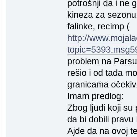
potrošnji da i ne
kineza za sezonu.
falinke, recimp (
http://www.mojal
topic=5393.msg5
problem na Parsun
rešio i od tada m
granicama očekiv
Imam predlog:
Zbog ljudi koji su
da bi dobili pravu 
Ajde da na ovoj te