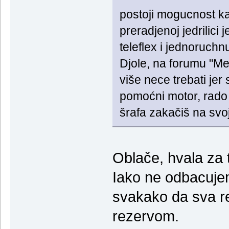
postoji mogucnost 
preradjenoj jedrilici
teleflex i jednoruch
Djole, na forumu "Me
više nece trebati je
pomoćni motor, rado 
šrafa zakačiš na svoj 
Oblače, hvala za 
Iako ne odbacujem
svakako da sva r
rezervom.