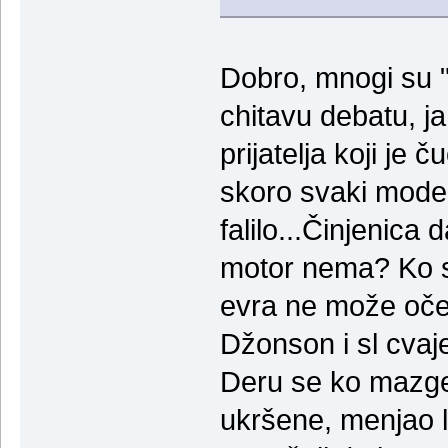
Dobro, mnogi su "
chitavu debatu, j
prijatelja koji je č
skoro svaki mode
falilo...Činjenica 
motor nema? Ko se
evra ne može oče
Džonson i sl cvaje
Deru se ko mazge
ukršene, menjao l