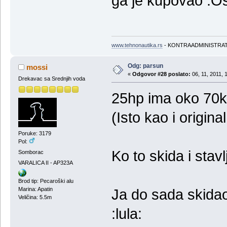
ga je kupovao .O
www.tehnonautika.rs
- KONTRAADMINISTRA
Odg: parsun
mossi
«
Odgovor #28 poslato:
06, 11, 2011, 
Drekavac sa Srednjih voda
25hp ima oko 70k
(Isto kao i origi
Poruke: 3179
Pol:
Ko to skida i stavl
Somborac
VARALICA II - AP323A
Brod tip: Pecaroški alu
Marina: Apatin
Ja do sada skidao
Veličina: 5.5m
:lula: