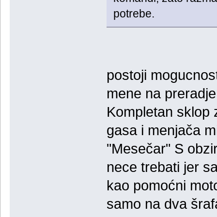
potrebe.
postoji mogucnos
mene na preradjeno
Kompletan sklop 
gasa i menjača mi
"Mesečar" S obzir
nece trebati jer 
kao pomoćni motor,
samo na dva šrafa