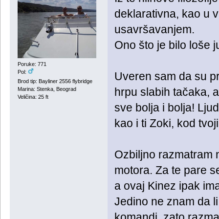
deklarativna, kao u 
usavršavanjem.
Ono što je bilo loše j
Poruke: 771
Pol:
Uveren sam da su prv
Brod tip: Bayliner 2556 flybridge
hrpu slabih tačaka, a
Marina: Stenka, Beograd
Veličina: 25 ft
sve bolja i bolja! Lju
kao i ti Zoki, kod tvoj
Ozbiljno razmatram
motora. Za te pare s
a ovaj Kinez ipak ima
Jedino ne znam da li
komandi, zato razmat