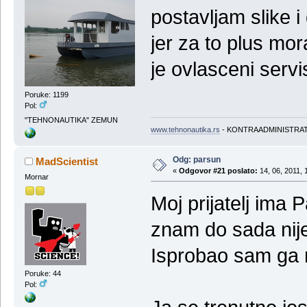
postavljam slike i
jer za to plus mo
je ovlasceni servi
Poruke: 1199
Pol:
"TEHNONAUTIKA" ZEMUN
www.tehnonautika.rs
- KONTRAADMINISTRA
Odg: parsun
MadScientist
«
Odgovor #21 poslato:
14, 06, 2011, 
Mornar
Moj prijatelj ima 
znam do sada nije
Isprobao sam ga 
Poruke: 44
Pol: