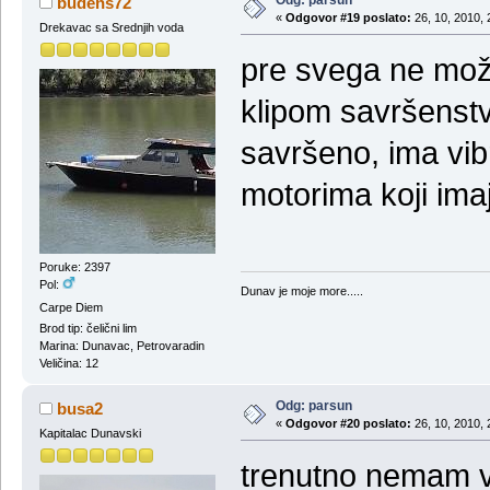
budens72
«
Odgovor #19 poslato:
26, 10, 2010, 
Drekavac sa Srednjih voda
pre svega ne mož
klipom savršenstv
savršeno, ima vibra
motorima koji imaj
Poruke: 2397
Pol:
Dunav je moje more.....
Carpe Diem
Brod tip: čelični lim
Marina: Dunavac, Petrovaradin
Veličina: 12
Odg: parsun
busa2
«
Odgovor #20 poslato:
26, 10, 2010, 
Kapitalac Dunavski
trenutno nemam 