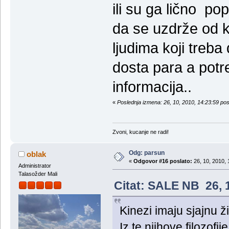
ili su ga lično pop
da se uzdrže od 
ljudima koji treb
dosta para a potr
informacija..
«
Poslednja izmena: 26, 10, 2010, 14:23:59 po
Zvoni, kucanje ne radi!
Odg: parsun
oblak
«
Odgovor #16 poslato:
26, 10, 2010, 
Administrator
Talasožder Mali
Citat: SALE NB 26, 
Kinezi imaju sjajnu ži
Iz te niihove filozofij