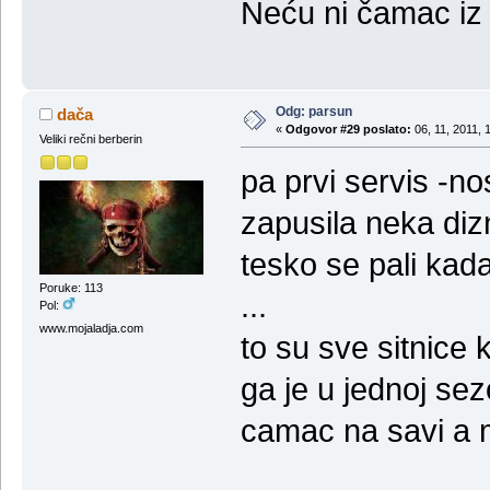
Neću ni čamac iz
Odg: parsun
dača
«
Odgovor #29 poslato:
06, 11, 2011, 
Veliki rečni berberin
pa prvi servis -no
zapusila neka diz
tesko se pali kada
Poruke: 113
...
Pol:
www.mojaladja.com
to su sve sitnice
ga je u jednoj sez
camac na savi a 