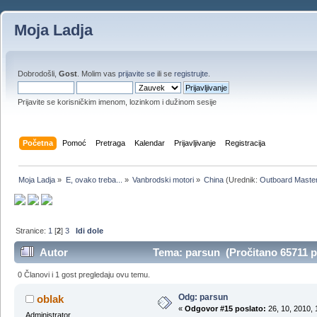
Moja Ladja
Dobrodošli,
Gost
. Molim vas
prijavite se
ili se
registrujte
.
Prijavite se korisničkim imenom, lozinkom i dužinom sesije
Početna
Pomoć
Pretraga
Kalendar
Prijavljivanje
Registracija
Moja Ladja
»
E, ovako treba...
»
Vanbrodski motori
»
China
(Urednik:
Outboard Maste
Stranice:
1
[
2
]
3
Idi dole
Autor
Tema: parsun (Pročitano 65711 p
0 Članovi i 1 gost pregledaju ovu temu.
Odg: parsun
oblak
«
Odgovor #15 poslato:
26, 10, 2010, 
Administrator