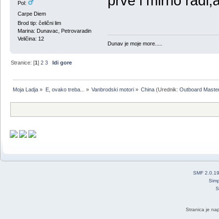
prve i mirno radi,
Pol:
Carpe Diem
Brod tip: čelični lim
Marina: Dunavac, Petrovaradin
Veličina: 12
Dunav je moje more.....
Stranice: [
1
]
2
3
Idi gore
Moja Ladja
»
E, ovako treba...
»
Vanbrodski motori
»
China
(Urednik:
Outboard Maste
SMF 2.0.1
Simp
S
Stranica je na