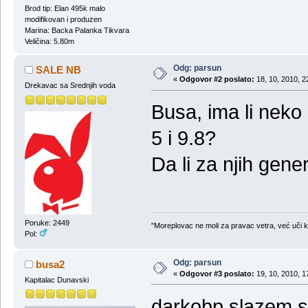
Brod tip: Elan 495k malo
modifikovan i produzen
Marina: Backa Palanka Tikvara
Veličina: 5.80m
Odg: parsun
SALE NB
«
Odgovor #2 poslato:
18, 10, 2010, 2
Drekavac sa Srednjih voda
Busa, ima li neko
5 i 9.8?
Da li za njih gene
Poruke: 2449
"Moreplovac ne moli za pravac vetra, već uči 
Pol:
Odg: parsun
busa2
«
Odgovor #3 poslato:
19, 10, 2010, 1
Kapitalac Dunavski
darkobp slazem se