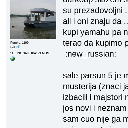
su prezadovoljni .
ali i oni znaju da
kupi yamahu pa ne
terao da kupimo p
Poruke: 1199
Pol:
:new_russian:
"TEHNONAUTIKA" ZEMUN
sale parsun 5 je m
musterija (znaci ja
izbacili i majstori
jos novi i neznam
sam cuo nije ga m