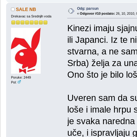
Odg: parsun
SALE NB
«
Odgovor #10 poslato:
26, 10, 2010, 
Drekavac sa Srednjih voda
Kinezi imaju sjajn
ili Japanci. Iz te ni
stvarna, a ne sam
Srba) želja za un
Ono što je bilo lo
Poruke: 2449
Pol:
Uveren sam da su 
loše i imale hrpu 
je svaka naredna se
uče, i ispravljaju