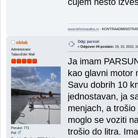
cujem nesto izvest
www.tehnonautika.rs
- KONTRAADMINISTRA
Odg: parsun
oblak
«
Odgovor #4 poslato:
19, 10, 2010, 1
Administrator
Talasožder Mali
Ja imam PARSUN 5
kao glavni motor n
Savu dobrih 10 k
jednostavan, ja 
menjach, a trošio
moglo se voziti na
Poruke: 771
trošio do litra. Im
Pol: