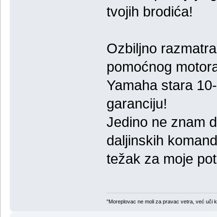
tvojih brodića!
Ozbiljno razmatr
pomoćnog motora.
Yamaha stara 10-1
garanciju!
Jedino ne znam da
daljinskih komandi
težak za moje pot
"Moreplovac ne moli za pravac vetra, već uči 