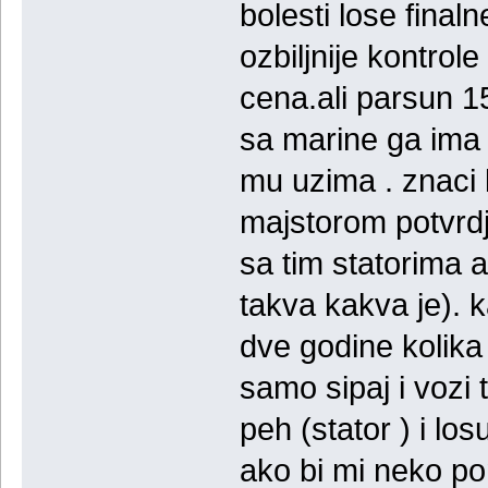
bolesti lose finaln
ozbiljnije kontrol
cena.ali parsun 15
sa marine ga ima 
mu uzima . znaci 
majstorom potvrdj
sa tim statorima al
takva kakva je). k
dve godine kolika j
samo sipaj i vozi
peh (stator ) i lo
ako bi mi neko p