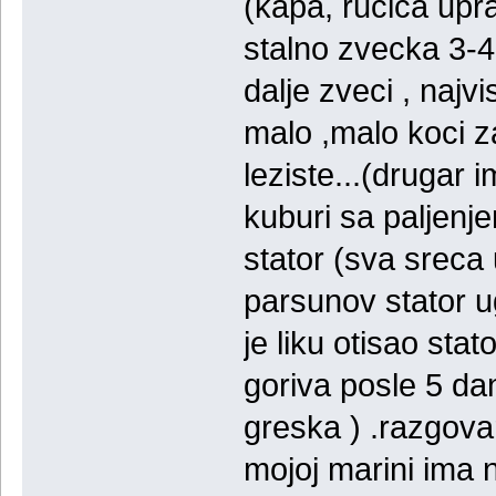
(kapa, rucica upra
stalno zvecka 3-4
dalje zveci , najv
malo ,malo koci za
leziste...(drugar i
kuburi sa paljenje
stator (sva sreca 
parsunov stator u
je liku otisao sta
goriva posle 5 da
greska ) .razgova
mojoj marini ima 