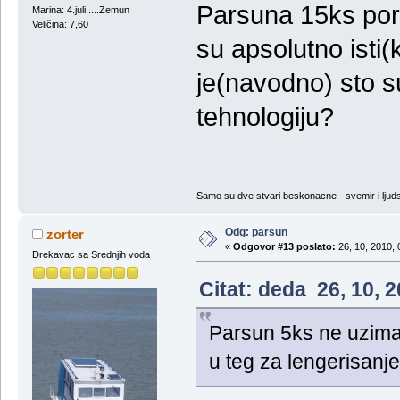
Parsuna 15ks por
Marina: 4.juli.....Zemun
Veličina: 7,60
su apsolutno isti
je(navodno) sto su
tehnologiju?
Samo su dve stvari beskonacne - svemir i ljud
Odg: parsun
zorter
«
Odgovor #13 poslato:
26, 10, 2010, 
Drekavac sa Srednjih voda
Citat: deda 26, 10, 
Parsun 5ks ne uzimat
u teg za lengerisanje!.