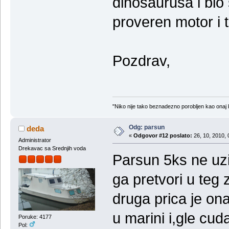
dinosaurusa i bio 
proveren motor i t
Pozdrav,
"Niko nije tako beznadezno porobljen kao onaj 
Odg: parsun
deda
«
Odgovor #12 poslato:
26, 10, 2010, 
Administrator
Drekavac sa Srednjih voda
Parsun 5ks ne uz
ga pretvori u teg
druga prica je o
u marini i,gle cud
Poruke: 4177
Pol: