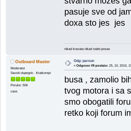
stvarno mozes ga v
pasuje sve od jam
doxa sto jes jes
nikad kravata nikad stalni posao
Odg: parsun
Outboard Master
«
Odgovor #9 poslato:
25, 10, 2010, 1
Moderator
Savski dupegric . Kratkorepi
busa , zamolio bi
Poruke: 506
tvog motora i sa
caos
smo obogatili fo
retko koji forum 