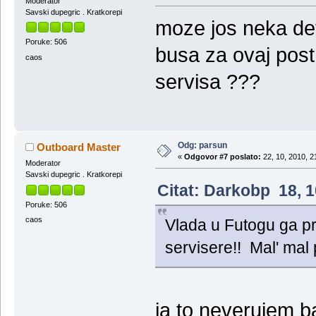
Moderator
Savski dupegric . Kratkorepi
moze jos neka deta
Poruke: 506
busa za ovaj pos
caos
servisa ???
Odg: parsun
Outboard Master
«
Odgovor #7 poslato:
22, 10, 2010, 2
Moderator
Savski dupegric . Kratkorepi
Citat: Darkobp 18, 1
Poruke: 506
caos
Vlada u Futogu ga p
servisere!! Mal' mal 
ja to neverujem b