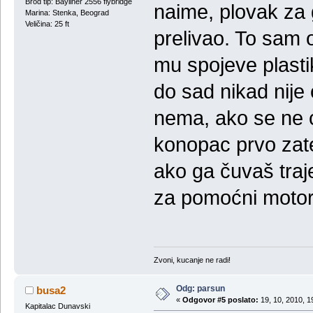
Brod tip: Bayliner 2556 flybridge
naime, plovak za 
Marina: Stenka, Beograd
Veličina: 25 ft
prelivao. To sam 
mu spojeve plast
do sad nikad nij
nema, ako se ne 
konopac prvo zat
ako ga čuvaš traj
za pomoćni motor
Zvoni, kucanje ne radi!
Odg: parsun
busa2
«
Odgovor #5 poslato:
19, 10, 2010, 1
Kapitalac Dunavski