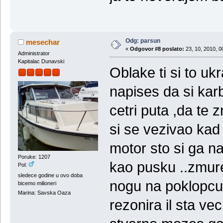
Odg: parsun
mesechar
«
Odgovor #8 poslato:
23, 10, 2010, 0
Administrator
Kapitalac Dunavski
Oblake ti si to uk
napises da si ka
cetri puta ,da te 
si se vezivao kad 
motor sto si ga n
Poruke: 1207
kao pusku ..zmure
Pol:
sledece godine u ovo doba
nogu na poklopcu 
bicemo milioneri
Marina: Savska Oaza
rezonira il sta vec