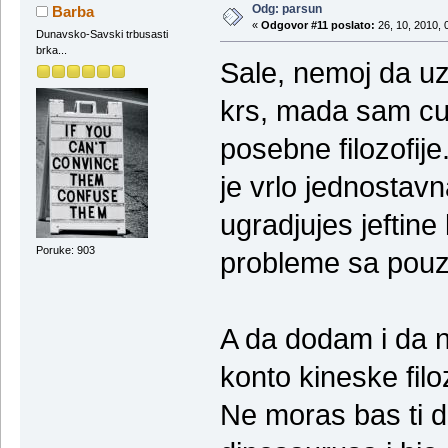
Odg: parsun
Barba
«
Odgovor #11 poslato:
26, 10, 2010, 
Dunavsko-Savski trbusasti
brka...
Sale, nemoj da uz
krs, mada sam cuo
posebne filozofije
je vrlo jednostavn
ugradjujes jeftin
Poruke: 903
probleme sa pou
A da dodam i da n
konto kineske filoz
Ne moras bas ti d