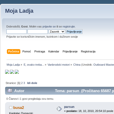
Moja Ladja
Dobrodošli,
Gost
. Molim vas
prijavite se
ili se
registrujte
.
Prijavite se korisničkim imenom, lozinkom i dužinom sesije
Početna
Pomoć
Pretraga
Kalendar
Prijavljivanje
Registracija
Moja Ladja
»
E, ovako treba...
»
Vanbrodski motori
»
China
(Urednik:
Outboard Maste
Stranice: [
1
]
2
3
Idi dole
Autor
Tema: parsun (Pročitano 65687 p
0 Članovi i 1 gost pregledaju ovu temu.
parsun
busa2
«
poslato:
18, 10, 2010, 20:54:10 posle
Kapitalac Dunavski