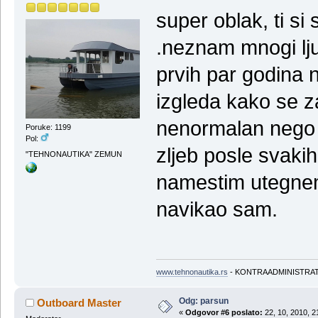
super oblak, ti si
.neznam mnogi lj
prvih par godina 
izgleda kako se z
nenormalan nego 
Poruke: 1199
Pol:
zljeb posle svakih
"TEHNONAUTIKA" ZEMUN
namestim utegnem 
navikao sam.
www.tehnonautika.rs
- KONTRAADMINISTRA
Odg: parsun
Outboard Master
«
Odgovor #6 poslato:
22, 10, 2010, 2