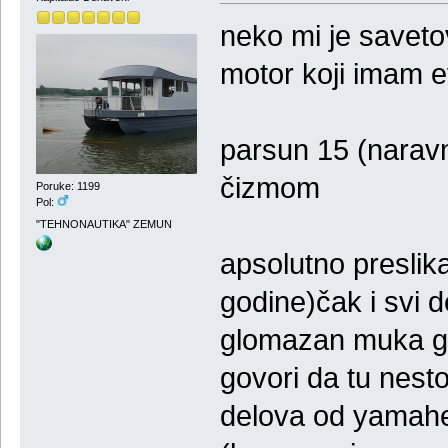
neko mi je savet
motor koji imam e
parsun 15 (narav
čizmom
Poruke: 1199
Pol:
"TEHNONAUTIKA" ZEMUN
apsolutno preslik
godine)čak i svi 
glomazan muka ga 
govori da tu nest
delova od yamahe)