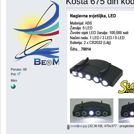
Kosta 675 din kod
Poruke: 99
Pol:
Miro
svetiljka.jpg
(32.36 KB, 470x377 - pregledan