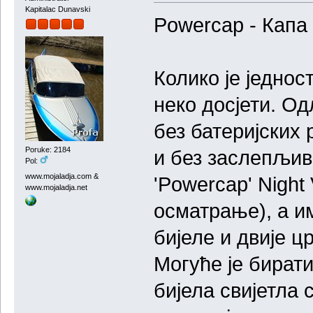
Kapitalac Dunavski
Powercap - Капа
Колико је једнос
неко досјети. О
без батеријских 
Poruke: 2184
и без заслепљив
Pol:
www.mojaladja.com &
'Powercap' Night
www.mojaladja.net
осматрање), а им
бијеле и двије ц
Могуће је бирати
бијела свијетла 