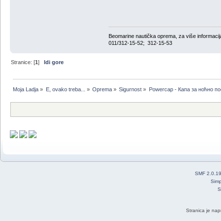
Beomarine nautička oprema, za više informa
011/312-15-52; 312-15-53
Stranice: [
1
]
Idi gore
Moja Ladja
»
E, ovako treba...
»
Oprema
»
Sigurnost
»
Powercap - Капа за ноћно п
SMF 2.0.1
Simp
S
Stranica je nap