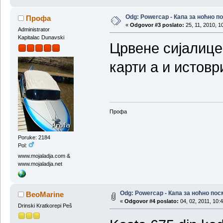
Odg: Powercap - Капа за ноћно 
Профа
«
Odgovor #3 poslato:
25, 11, 2010, 1
Administrator
Kapitalac Dunavski
Црвене сијалице
карти а и истовр
Профа
Poruke: 2184
Pol:
www.mojaladja.com &
www.mojaladja.net
Odg: Powercap - Капа за ноћно по
BeoMarine
«
Odgovor #4 poslato:
04, 02, 2011, 10:
Drinski Kratkorepi Peš