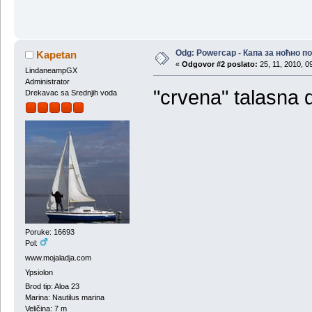
Odg: Powercap - Капа за ноћно 
Kapetan
«
Odgovor #2 poslato:
25, 11, 2010, 0
LindaneampGX
Administrator
"crvena" talasna d
Drekavac sa Srednjih voda
Poruke: 16693
Pol:
www.mojaladja.com
Ypsiolon
Brod tip: Aloa 23
Marina: Nautilus marina
Veličina: 7 m