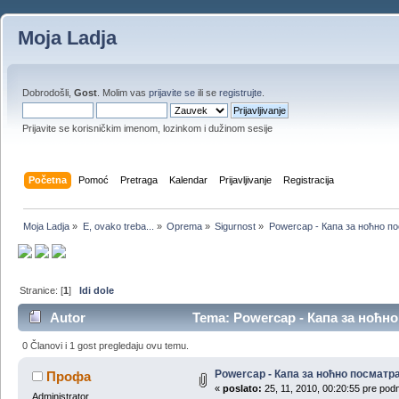
Moja Ladja
Dobrodošli,
Gost
. Molim vas
prijavite se
ili se
registrujte
.
Prijavite se korisničkim imenom, lozinkom i dužinom sesije
Početna
Pomoć
Pretraga
Kalendar
Prijavljivanje
Registracija
Moja Ladja
»
E, ovako treba...
»
Oprema
»
Sigurnost
»
Powercap - Капа за ноћно п
Stranice: [
1
]
Idi dole
Autor
Tema: Powercap - Капа за ноћно
0 Članovi i 1 gost pregledaju ovu temu.
Powercap - Капа за ноћно посмат
Профа
«
poslato:
25, 11, 2010, 00:20:55 pre pod
Administrator