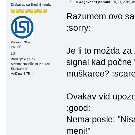
«
Odgovor #1 poslato:
25, 11, 2010, 0
Drekavac sa Srednjih voda
Razumem ovo sa b
:sorry:
Poruke: 7052
Pol:
Je li to možda z
LSI
signal kad počne 
Brod tip: AQ 575
Marina: Nautički klub "Stari
Slankamen"
muškarce? :scare
Veličina: 5,75 m
Ovakav vid upozo
:good:
Nema posle: "Nisa
meni!"