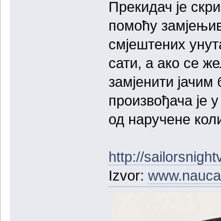
Прекидач је скри
помоћу замјењив
смјештених унута
сати, а ако се ж
замјенити јачим 
произвођача је у
од наручене кол
http://sailorsnigh
Izvor:
www.nauca