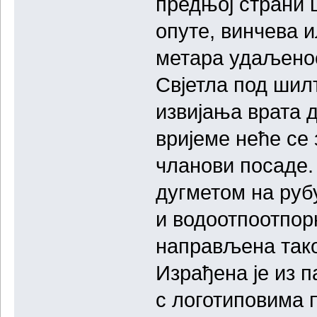
предњој страни ш
опуте, винчева и
метара удаљенос
Свјетла под шил
извијања врата д
вријеме неће се
чланови посаде.
дугметом на рубу
и водоотпоотпорн
направљена тако
Израђена је из п
с логотиповима п