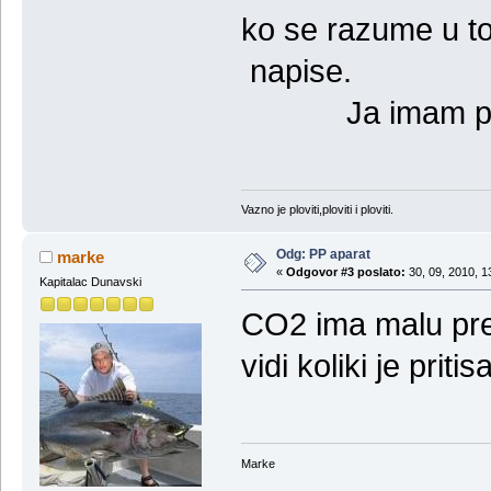
ko se razume u t
napise.
Ja imam prask
Vazno je ploviti,ploviti i ploviti.
Odg: PP aparat
marke
«
Odgovor #3 poslato:
30, 09, 2010, 1
Kapitalac Dunavski
CO2 ima malu pre
vidi koliki je pri
Marke