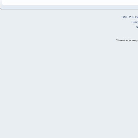
SMF 2.0.1
Simp
S
Stranica je nap