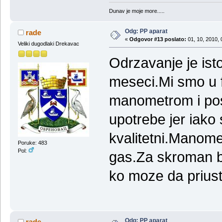
Dunav je moje more.....
Odg: PP aparat
rade
«
Odgovor #13 poslato:
01, 10, 2010, 
Veliki dugodlaki Drekavac
Odrzavanje je ist
meseci.Mi smo u f
manometrom i pos
upotrebe jer iako 
kvalitetni.Manomet
Poruke: 483
Pol:
gas.Za skroman br
ko moze da priust
Odg: PP aparat
rade