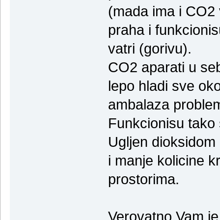
(mada ima i CO2 v
praha i funkcioni
vatri (gorivu).
CO2 aparati u seb
lepo hladi sve oko 
ambalaza problem
Funkcionisu tako 
Ugljen dioksidom 
i manje kolicine k
prostorima.
Verovatno Vam je