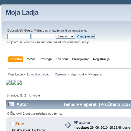
Moja Ladja
Dobrodošli,
Gost
. Molim vas
prijavite se
ili se
registrujte
.
Prijavite se korisničkim imenom, lozinkom i dužinom sesije
Početna
Pomoć
Pretraga
Kalendar
Prijavljivanje
Registracija
Moja Ladja
»
E, ovako treba...
»
Oprema
»
Sigurnost
»
PP aparat
Stranice: [
1
]
2
Idi dole
Autor
Tema: PP aparat (Pročitano 3127
0 Članovi i 1 gost pregledaju ovu temu.
PP aparat
Zole
«
poslato:
29, 09, 2010, 18:13:46 posle
DrinskoSavski Brčkaroš