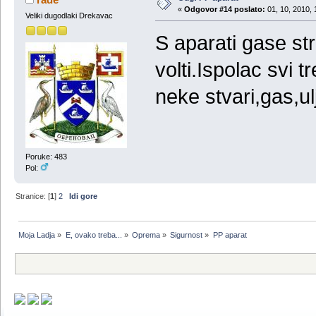
«
Odgovor #14 poslato:
01, 10, 2010, 
Veliki dugodlaki Drekavac
S aparati gase st
volti.Ispolac svi 
neke stvari,gas,ulj
Poruke: 483
Pol:
Stranice: [
1
]
2
Idi gore
Moja Ladja
»
E, ovako treba...
»
Oprema
»
Sigurnost
»
PP aparat