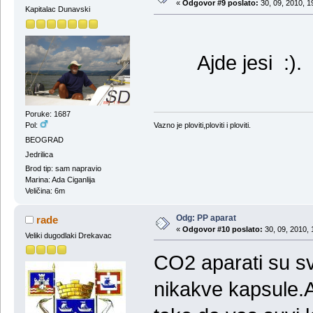
«
Odgovor #9 poslato:
30, 09, 2010, 1
Kapitalac Dunavski
Ajde jesi :).
Poruke: 1687
Vazno je ploviti,ploviti i ploviti.
Pol:
BEOGRAD
Jedrilica
Brod tip: sam napravio
Marina: Ada Ciganlija
Veličina: 6m
Odg: PP aparat
rade
«
Odgovor #10 poslato:
30, 09, 2010, 
Veliki dugodlaki Drekavac
CO2 aparati su sv
nikakve kapsule.A