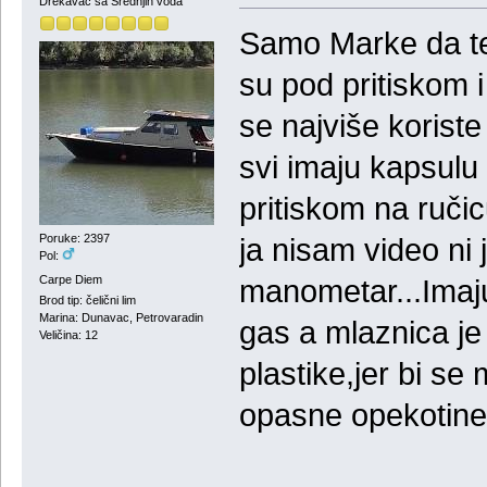
Drekavac sa Srednjih voda
Samo Marke da te 
su pod pritiskom 
se najviše korist
svi imaju kapsulu
pritiskom na ručic
Poruke: 2397
ja nisam video ni
Pol:
Carpe Diem
manometar...Imaju 
Brod tip: čelični lim
Marina: Dunavac, Petrovaradin
gas a mlaznica je
Veličina: 12
plastike,jer bi se
opasne opekotine 