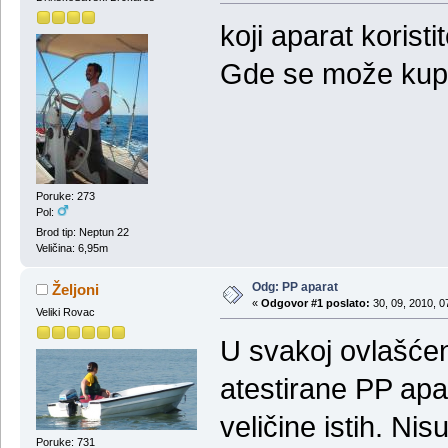
koji aparat koristit
Gde se može kupi
Poruke: 273
Pol:
Brod tip: Neptun 22
Veličina: 6,95m
Odg: PP aparat
Željoni
«
Odgovor #1 poslato:
30, 09, 2010, 0
Veliki Rovac
U svakoj ovlašćen
atestirane PP ap
veličine istih. Ni
Poruke: 731