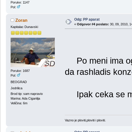
Poruke: 1147
Pol:
Odg: PP aparat
Zoran
«
Odgovor #4 poslato:
30, 09, 2010, 1
Kapitalac Dunavski
Po meni ima og
da rashladis konz
Poruke: 1687
Pol:
BEOGRAD
Jedrilica
Ipak ceka se mis
Brod tip: sam napravio
Marina: Ada Ciganlija
Veličina: 6m
Vazno je ploviti,ploviti i ploviti.