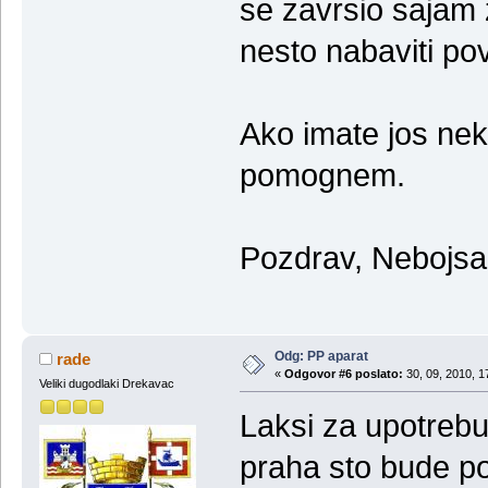
se zavrsio sajam 
nesto nabaviti pov
Ako imate jos neka
pomognem.
Pozdrav, Nebojsa
Odg: PP aparat
rade
«
Odgovor #6 poslato:
30, 09, 2010, 1
Veliki dugodlaki Drekavac
Laksi za upotrebu 
praha sto bude pos