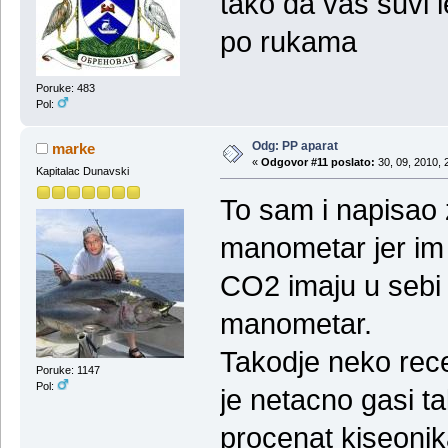
tako da vas suvi l
po rukama
Poruke: 483
Pol:
Odg: PP aparat
marke
«
Odgovor #11 poslato:
30, 09, 2010, 
Kapitalac Dunavski
To sam i napisao
manometar jer im 
CO2 imaju u sebi 
manometar.
Takodje neko rece
Poruke: 1147
Pol:
je netacno gasi t
procenat kiseonika