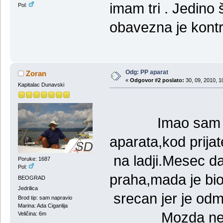
imam tri . Jedino
Pol:
obavezna je kontr
Odg: PP aparat
Zoran
«
Odgovor #2 poslato:
30, 09, 2010, 1
Kapitalac Dunavski
Imao sam prilik
aparata,kod prijat
na ladji.Mesec da
Poruke: 1687
Pol:
praha,mada je bio
BEOGRAD
Jedrilica
srecan jer je od
Brod tip: sam napravio
Marina: Ada Ciganlija
Mozda ne bi bi
Veličina: 6m