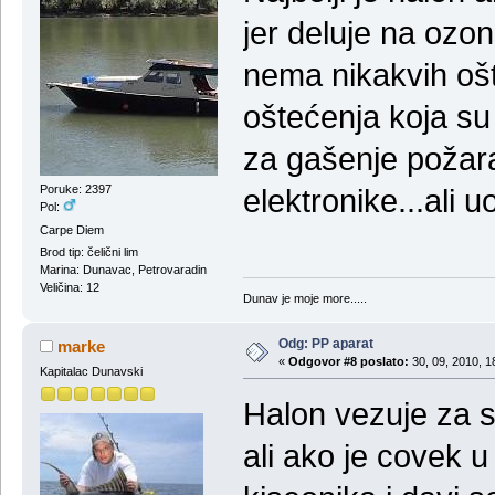
jer deluje na ozon
nema nikakvih ošt
oštećenja koja su
za gašenje požara
Poruke: 2397
elektronike...ali u
Pol:
Carpe Diem
Brod tip: čelični lim
Marina: Dunavac, Petrovaradin
Veličina: 12
Dunav je moje more.....
Odg: PP aparat
marke
«
Odgovor #8 poslato:
30, 09, 2010, 1
Kapitalac Dunavski
Halon vezuje za s
ali ako je covek 