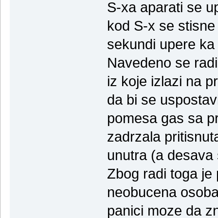
S-xa aparati se up
kod S-x se stisne 
sekundi upere ka 
Navedeno se radi 
iz koje izlazi na 
da bi se uspostavi
pomesa gas sa pr
zadrzala pritisnut
unutra (a desava 
Zbog radi toga je 
neobucena osoba ce
panici moze da zn