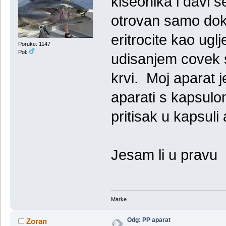
kiseonika i davi 
otrovan samo dok 
eritrocite kao ug
Poruke: 1147
Pol:
udisanjem covek s
krvi. Moj aparat
aparati s kapsul
pritisak u kapsuli
Jesam li u pravu
Marke
Odg: PP aparat
Zoran