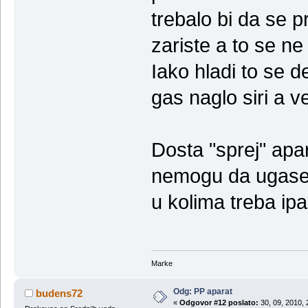
trebalo bi da se p
zariste a to se ne 
Iako hladi to se 
gas naglo siri a v
Dosta "sprej" apa
nemogu da ugase n
u kolima treba ipak
Marke
Odg: PP aparat
budens72
«
Odgovor #12 poslato:
30, 09, 2010, 