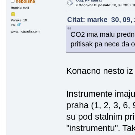
Odg: PP aparat
neboisha
«
Odgovor #5 poslato:
30, 09, 2010, 1
Brodski mali
Citat: marke 30, 09,
Poruke: 10
Pol:
www.mojaladja.com
CO2 ima malu prednos
pritisak pa nece da 
Konacno nesto iz 
Instrumente imaju
praha (1, 2, 3, 6, 
su pod stalnim pri
"instrumentu". Tak