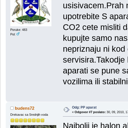
usisivacem.Prah 
upotrebite S apar
CO2 cete misliti 
Poruke: 483
Pol:
kupujte samo nase
nepriznaju ni kod
servisira.Takodje
aparati se pune 
vozilima ili stab
Odg: PP aparat
budens72
«
Odgovor #7 poslato:
30, 09, 2010, 1
Drekavac sa Srednjih voda
Najbolji je halon 