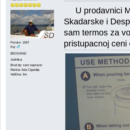
U prodavnici Met
Skadarske i Desp
sam termos za vod
pristupacnoj ceni
Poruke: 1687
Pol:
BEOGRAD
Jedrilica
Brod tip: sam napravio
Marina: Ada Ciganlija
Veličina: 6m