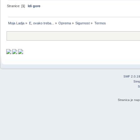
Stranice: [
1
]
Idi gore
Moja Ladja
»
E, ovako treba...
»
Oprema
»
Sigurnost
»
Termos
SMF 2.0.1
Simp
S
Stranica je nap