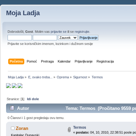
Moja Ladja
Dobrodošli,
Gost
. Molim vas
prijavite se
ili se
registrujte
.
Prijavite se korisničkim imenom, lozinkom i dužinom sesije
Početna
Pomoć
Pretraga
Kalendar
Prijavljivanje
Registracija
Moja Ladja
»
E, ovako treba...
»
Oprema
»
Sigurnost
»
Termos
Stranice: [
1
]
Idi dole
Autor
Tema: Termos (Pročitano 9559 pu
0 Članovi i 1 gost pregledaju ovu temu.
Termos
Zoran
«
poslato:
04, 10, 2010, 22:38:51 posle p
Kapitalac Dunavski