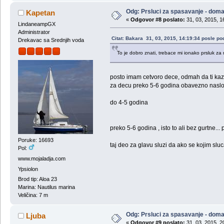
Odg: Prsluci za spasavanje - doma
Kapetan
«
Odgovor #8 poslato:
31, 03, 2015, 1
LindaneampGX
Administrator
Citat: Bakara 31, 03, 2015, 14:19:34 posle po
Drekavac sa Srednjih voda
To je dobro znati, trebace mi ionako prsluk za
posto imam cetvoro dece, odmah da ti kaz
za decu preko 5-6 godina obavezno naslon
do 4-5 godina
preko 5-6 godina , isto to ali bez gurtne...
Poruke: 16693
taj deo za glavu sluzi da ako se kojim slu
Pol:
www.mojaladja.com
Ypsiolon
Brod tip: Aloa 23
Marina: Nautilus marina
Veličina: 7 m
Odg: Prsluci za spasavanje - doma
Ljuba
«
Odgovor #9 poslato:
31, 03, 2015, 2