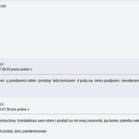
TOR
ci
7:28:33 posle podne »
eni u prodavnici obim proslog leta korisceni 4 puta na moru podpuno neoste
ci
0:47:30 pre podne »
prslucima. Kontaktirao sam obim i poslali su mi ovaj cenovnik, pa kome zatreba n
i prsluk, bicu zainteresovan