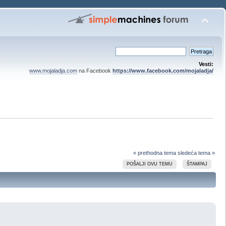
Vesti:
www.mojaladja.com
na Facebook
https://www.facebook.com/mojaladja/
« prethodna tema
sledeća tema »
POŠALJI OVU TEMU
ŠTAMPAJ