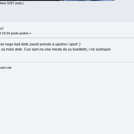
dano 5267 puta.)
ci
4:19:34 posle podne »
se nego kad dete zavoli prirodu a ujedno i sport :)
k za malo dete. Cuo sam na vise mesta da su kvalitetni, i ne sumnjam
otni vek