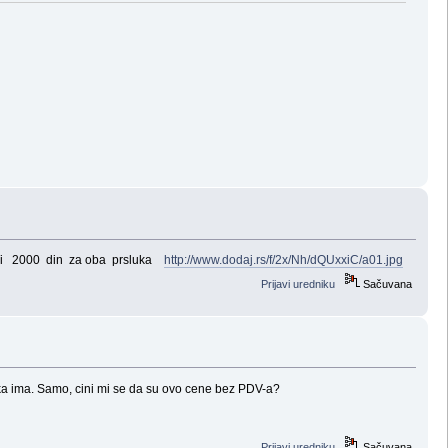
ceni 2000 din za oba prsluka
http://www.dodaj.rs/f/2x/Nh/dQUxxiC/a01.jpg
Prijavi uredniku
Sačuvana
eka ima. Samo, cini mi se da su ovo cene bez PDV-a?
Prijavi uredniku
Sačuvana