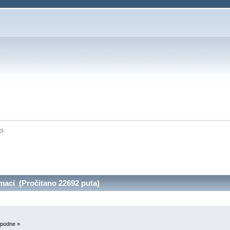
ci
maci (Pročitano 22692 puta)
 podne »