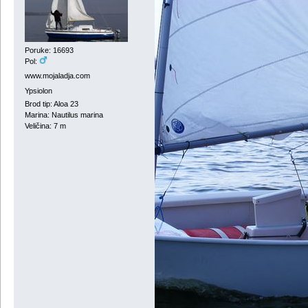
Poruke: 16693
Pol:
www.mojaladja.com
Ypsiolon
Brod tip: Aloa 23
Marina: Nautilus marina
Veličina: 7 m