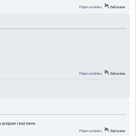
Prijavi uredniku
Sačuvana
Prijavi uredniku
Sačuvana
ov program i kod mene .
Prijavi uredniku
Sačuvana