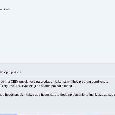
otni vek
10:12 pre podne »
god ima OBIM prsluk nece ga prodati .... ja koristim njihov program poprilicno ...
ji i sigurno 30% kvalitetniji od stranih poznatih marki ...
 god hoces prsluk... kakvu god hoces saru ... dodatno ojacanje ... ljudi izlaze za sv