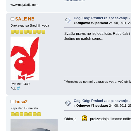
www.mojaladja.com
Odg: Odg: Prsluci za spasavanje -
SALE NB
«
Odgovor #2 poslato:
24, 08, 2011, 2
Drekavac sa Srednjih voda
Svašta prave, ne izgleda loše. Rade čak i
Jedino ne nađoh cene...
"Moreplovac ne moli za pravac vetra, već uči 
Poruke: 2449
Pol:
Odg: Odg: Prsluci za spasavanje -
busa2
«
Odgovor #3 poslato:
24, 08, 2011, 2
Kapitalac Dunavski
Obim je
proizvodnja ! imamo odlic