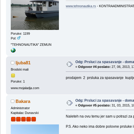
www.tehnonautika.rs
- KONTRAADMINISTRA
Poruke: 1199
Pol:
"TEHNONAUTIKA" ZEMUN
Odg: Prsluci za spasavanje - doma
ljuba81
«
Odgovor #4 poslato:
27, 06, 2013, 1
Brodski mali
prodajem 2 prsluka za spasavanje kuplj
Poruke: 1
www.mojaladja.com
Odg: Prsluci za spasavanje - doma
Bakara
«
Odgovor #5 poslato:
31, 03, 2015, 1
Administrator
Kapitalac Dunavski
Naleteh na ovu temu jer sam u potrazi za 
P.S. Ako neko ima dobre polovne prsluke il