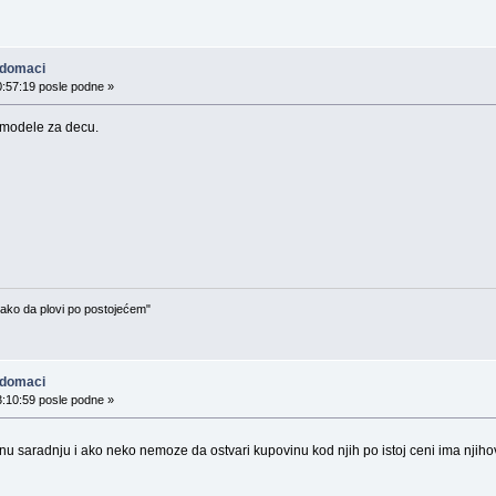
 domaci
0:57:19 posle podne »
 modele za decu.
kako da plovi po postojećem"
 domaci
3:10:59 posle podne »
nu saradnju i ako neko nemoze da ostvari kupovinu kod njih po istoj ceni ima njih