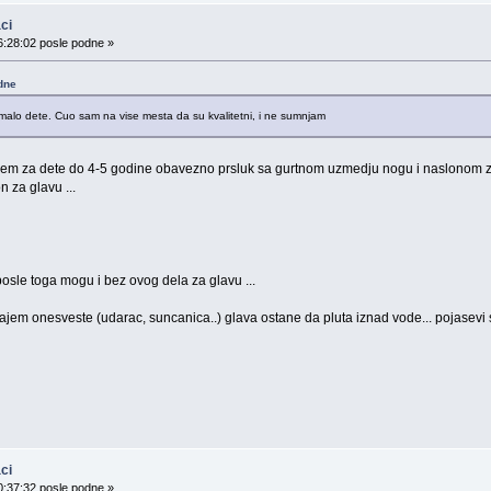
ci
6:28:02 posle podne »
dne
 malo dete. Cuo sam na vise mesta da su kvalitetni, i ne sumnjam
em za dete do 4-5 godine obavezno prsluk sa gurtnom uzmedju nogu i naslonom za
 za glavu ...
 posle toga mogu i bez ovog dela za glavu ...
cajem onesveste (udarac, suncanica..) glava ostane da pluta iznad vode... pojasevi s
ci
0:37:32 posle podne »