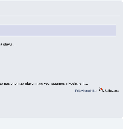
 glavu ...
a naslonom za glavu imaju veci sigurnosni koeficijent ...
Prijavi uredniku
Sačuvana