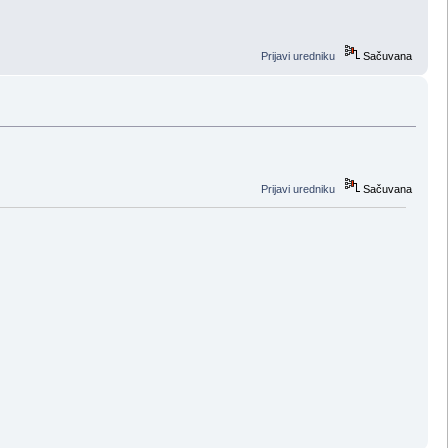
Prijavi uredniku
Sačuvana
Prijavi uredniku
Sačuvana