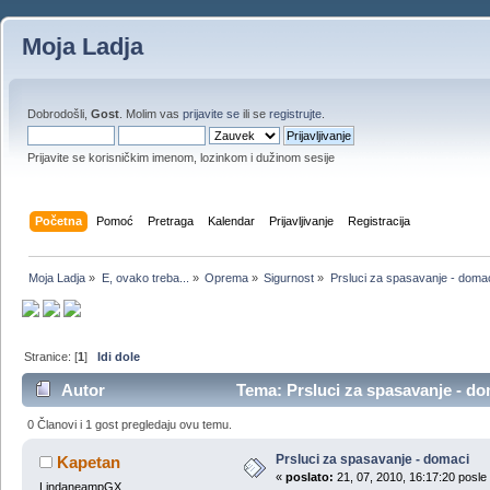
Moja Ladja
Dobrodošli,
Gost
. Molim vas
prijavite se
ili se
registrujte
.
Prijavite se korisničkim imenom, lozinkom i dužinom sesije
Početna
Pomoć
Pretraga
Kalendar
Prijavljivanje
Registracija
Moja Ladja
»
E, ovako treba...
»
Oprema
»
Sigurnost
»
Prsluci za spasavanje - doma
Stranice: [
1
]
Idi dole
Autor
Tema: Prsluci za spasavanje - do
0 Članovi i 1 gost pregledaju ovu temu.
Prsluci za spasavanje - domaci
Kapetan
«
poslato:
21, 07, 2010, 16:17:20 posle
LindaneampGX