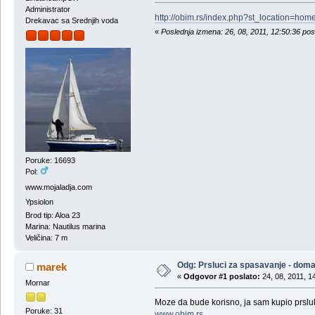
Administrator
http://obim.rs/index.php?st_location=ho
Drekavac sa Srednjih voda
«
Poslednja izmena: 26, 08, 2011, 12:50:36 pos
Poruke: 16693
Pol:
www.mojaladja.com
Ypsiolon
Brod tip: Aloa 23
Marina: Nautilus marina
Veličina: 7 m
Odg: Prsluci za spasavanje - doma
marek
«
Odgovor #1 poslato:
24, 08, 2011, 1
Mornar
Moze da bude korisno, ja sam kupio prslu
Poruke: 31
www.obim.rs