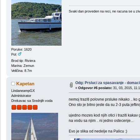
Svaki dan proveden na reci, ne racuna se u ziv
Poruke: 1620
Pol:
Brod tip: Riviera
Marina: Zemun
Veličina: 8.7m
Odg: Prsluci za spasavanje - domaci
Kapetan
«
Odgovor #6 poslato:
31, 03, 2015, 11:
LindaneampGX
Administrator
nemoj traziti polovne prsluke nikako .. ko 
Drekavac sa Srednjih voda
Ono sto je bitno jeste da su 2-3 puta jeftini
ujedno mozes kod njih otici i traziti kakav
na vodu sa njim .. ni jedno ostecenje...
Evo je slika od nedelje na Palicu :)