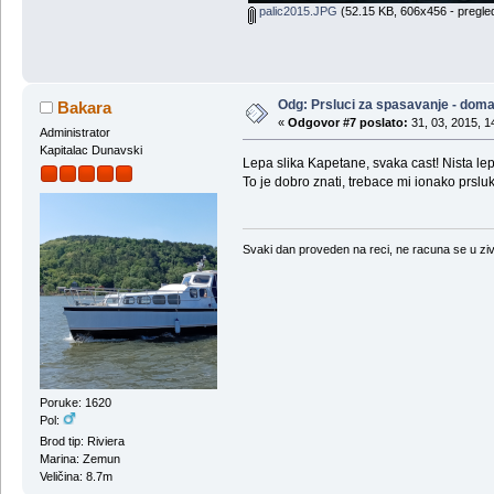
palic2015.JPG
(52.15 KB, 606x456 - pregle
Odg: Prsluci za spasavanje - doma
Bakara
«
Odgovor #7 poslato:
31, 03, 2015, 1
Administrator
Kapitalac Dunavski
Lepa slika Kapetane, svaka cast! Nista lep
To je dobro znati, trebace mi ionako prslu
Svaki dan proveden na reci, ne racuna se u ziv
Poruke: 1620
Pol:
Brod tip: Riviera
Marina: Zemun
Veličina: 8.7m