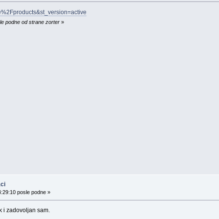
me%2Fproducts&st_version=active
le podne od strane zorter
»
ci
4:29:10 posle podne »
k i zadovoljan sam.