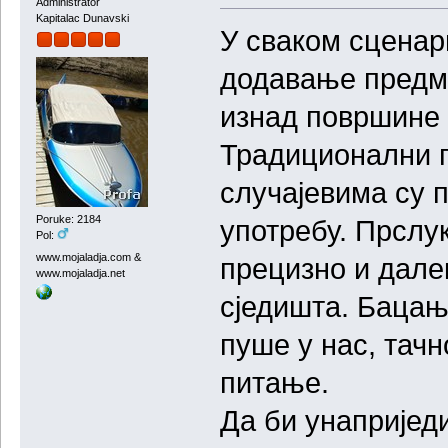
Administrator
Kapitalac Dunavski
У сваком сценари
додавање предме
изнад површине 
Традиционални п
случајевима су 
Poruke: 2184
употребу. Прслу
Pol:
www.mojaladja.com &
прецизно и далек
www.mojaladja.net
сједишта. Бацање
пуше у нас, тач
питање.
Да би унаприједи