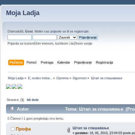
Moja Ladja
Dobrodošli,
Gost
. Molim vas
prijavite se
ili se
registrujte
.
Prijavite se korisničkim imenom, lozinkom i dužinom sesije
Početna
Pomoć
Pretraga
Kalendar
Prijavljivanje
Registracija
Moja Ladja
»
E, ovako treba...
»
Oprema
»
Sigurnost
»
Штап за спашавање
Stranice: [
1
]
Idi dole
Autor
Tema: Штап за спашавање (Proči
0 Članovi i 1 gost pregledaju ovu temu.
Штап за спашавање
Профа
«
poslato:
18, 05, 2010, 23:04:03 posle p