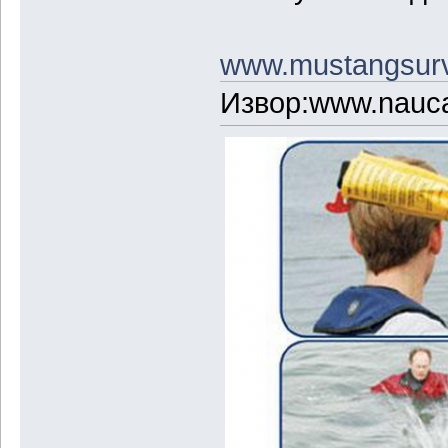
www.mustangsurvi
Извор:www.nauc