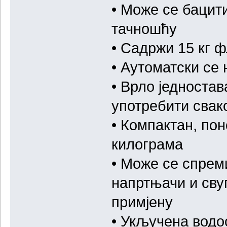
• Може се бацит
тачношћу
• Садржи 15 кг ф
• Аутоматски се 
• Врло једностав
употребити свак
• Компактан, по
килограма
• Може се спреми
напртњачи и свуг
примјену
• Укључена водо