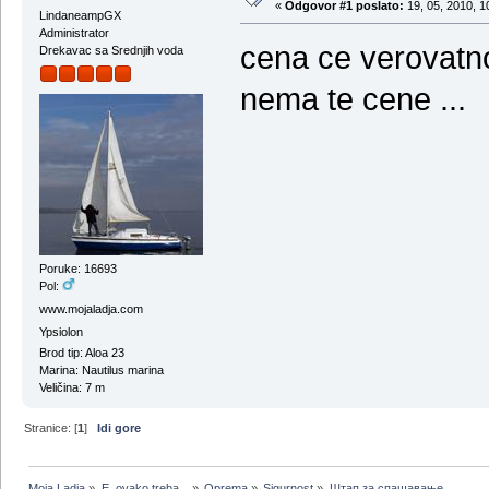
«
Odgovor #1 poslato:
19, 05, 2010, 1
LindaneampGX
Administrator
cena ce verovatno
Drekavac sa Srednjih voda
nema te cene ...
Poruke: 16693
Pol:
www.mojaladja.com
Ypsiolon
Brod tip: Aloa 23
Marina: Nautilus marina
Veličina: 7 m
Stranice: [
1
]
Idi gore
Moja Ladja
»
E, ovako treba...
»
Oprema
»
Sigurnost
»
Штап за спашавање