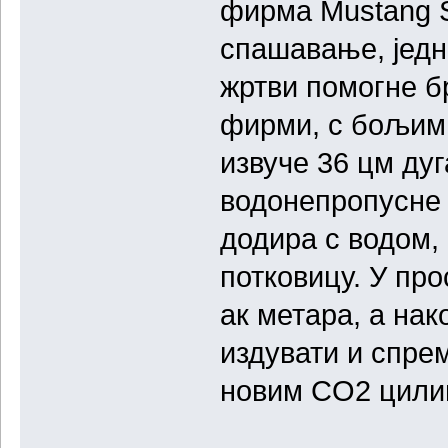
фирма Mustang S
спашавање, једн
жртви помогне бр
фирми, с бољим 
извуче 36 цм ду
водонепропусне в
додира с водом,
потковицу. У про
ак метара, а нак
издувати и спре
новим CO2 цили