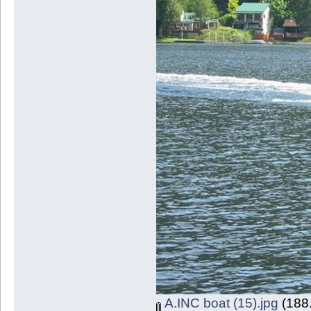
A.INC boat (15).jpg
(188.