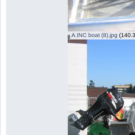
A.INC boat (8).jpg
(140.3