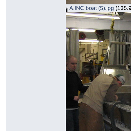
A.INC boat (5).jpg
(135.9