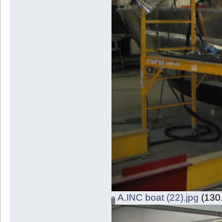
A.INC boat (22).jpg
(130.