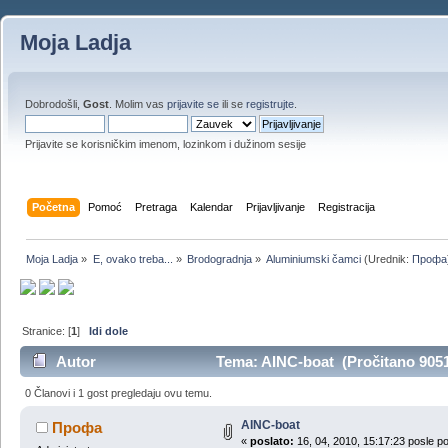
Moja Ladja
Dobrodošli,
Gost
. Molim vas
prijavite se
ili se
registrujte
.
Prijavite se korisničkim imenom, lozinkom i dužinom sesije
Početna
Pomoć
Pretraga
Kalendar
Prijavljivanje
Registracija
Moja Ladja
»
E, ovako treba...
»
Brodogradnja
»
Aluminiumski čamci
(Urednik:
Профа
Stranice: [
1
]
Idi dole
Autor
Tema: AINC-boat (Pročitano 9051
0 Članovi i 1 gost pregledaju ovu temu.
AINC-boat
Профа
«
poslato:
16, 04, 2010, 15:17:23 posle p