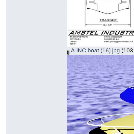
A.INC boat (16).jpg
(103.