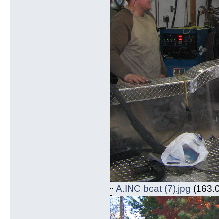
A.INC boat (7).jpg
(163.0