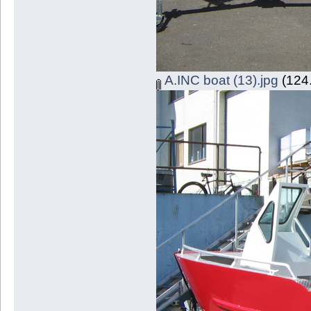
A.INC boat (13).jpg
(124.