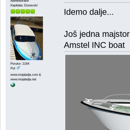
Administrator
Kapitalac Dunavski
Idemo dalje...
Još jedna majstors
Amstel INC boat
Poruke: 2184
Pol:
www.mojaladja.com &
www.mojaladja.net