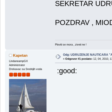
SEKRETAR UDR
POZDRAV , MIOD
Ploviti se mora , ziveti ne !
Odg: UDRUZENJE NAUTICARA "
Kapetan
«
Odgovor #1 poslato:
12, 04, 2010, 1
LindaneampGX
Administrator
:good:
Drekavac sa Srednjih voda