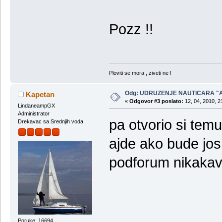
Pozz !!
Ploviti se mora , ziveti ne !
Odg: UDRUZENJE NAUTICARA "
Kapetan
«
Odgovor #3 poslato:
12, 04, 2010, 2
LindaneampGX
Administrator
pa otvorio si temu
Drekavac sa Srednjih voda
ajde ako bude jos
podforum nikakav
Poruke: 16694