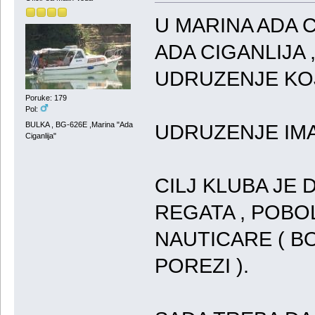
U MARINA ADA CI
ADA CIGANLIJA 
UDRUZENJE KOJ
Poruke: 179
Pol:
BULKA , BG-626E ,Marina "Ada
UDRUZENJE IMA
Ciganlija"
CILJ KLUBA JE
REGATA , POBO
NAUTICARE ( BO
POREZI ).