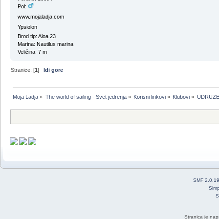
Pol:
www.mojaladja.com
Ypsiolon
Brod tip: Aloa 23
Marina: Nautilus marina
Veličina: 7 m
Stranice: [
1
]
Idi gore
Moja Ladja
»
The world of sailing - Svet jedrenja
»
Korisni linkovi
»
Klubovi
»
UDRUZEN
SMF 2.0.1
Simp
S
Stranica je nap