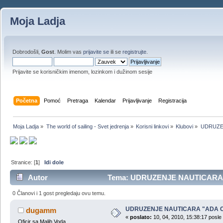
Moja Ladja
Dobrodošli,
Gost
. Molim vas
prijavite se
ili se
registrujte
.
Prijavite se korisničkim imenom, lozinkom i dužinom sesije
Početna
Pomoć
Pretraga
Kalendar
Prijavljivanje
Registracija
Moja Ladja
»
The world of sailing - Svet jedrenja
»
Korisni linkovi
»
Klubovi
»
UDRUZEN
Stranice: [
1
]
Idi dole
Autor
Tema: UDRUZENJE NAUTICARA "A
0 Članovi i 1 gost pregledaju ovu temu.
UDRUZENJE NAUTICARA "ADA C
dugamm
«
poslato:
10, 04, 2010, 15:38:17 posle
Oficir sa Malih Voda