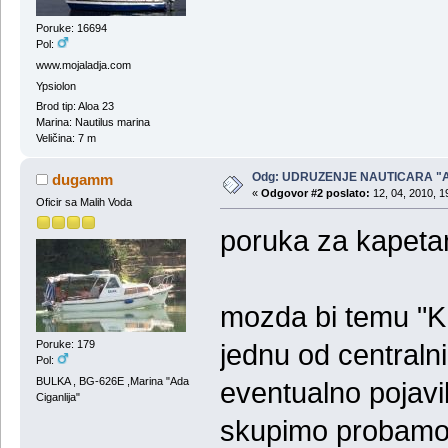
Poruke: 16694
Pol:
www.mojaladja.com
Ypsiolon
Brod tip: Aloa 23
Marina: Nautilus marina
Veličina: 7 m
Odg: UDRUZENJE NAUTICARA "
dugamm
«
Odgovor #2 poslato:
12, 04, 2010, 1
Oficir sa Malih Voda
poruka za kapeta
mozda bi temu "K
Poruke: 179
jednu od centralni
Pol:
BULKA , BG-626E ,Marina "Ada
eventualno pojavil
Ciganlija"
skupimo probamo 