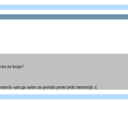
ovim na kraju?
t ostavio sam ga samo na portalu posto jede memoriju :(