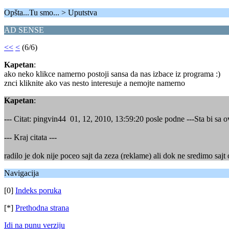
Opšta...Tu smo... > Uputstva
AD SENSE
<<
<
(6/6)
Kapetan
:
ako neko klikce namerno postoji sansa da nas izbace iz programa :)
znci kliknite ako vas nesto interesuje a nemojte namerno
Kapetan
:
--- Citat: pingvin44 01, 12, 2010, 13:59:20 posle podne ---Sta bi sa 
--- Kraj citata ---
radilo je dok nije poceo sajt da zeza (reklame) ali dok ne sredimo saj
Navigacija
[0]
Indeks poruka
[*]
Prethodna strana
Idi na punu verziju