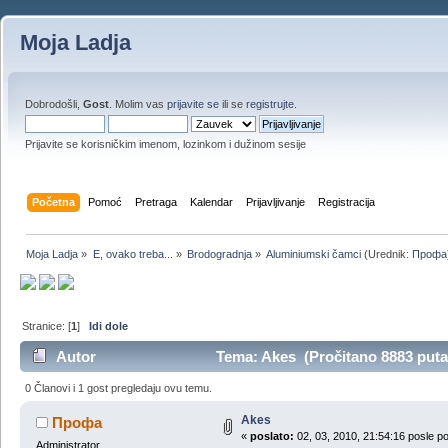
Moja Ladja
Dobrodošli,
Gost
. Molim vas
prijavite se
ili se
registrujte
.
Prijavite se korisničkim imenom, lozinkom i dužinom sesije
Početna
Pomoć
Pretraga
Kalendar
Prijavljivanje
Registracija
Moja Ladja
»
E, ovako treba...
»
Brodogradnja
»
Aluminiumski čamci
(Urednik:
Профа
Stranice: [
1
]
Idi dole
Autor
Tema: Akes (Pročitano 8883 puta
0 Članovi i 1 gost pregledaju ovu temu.
Akes
Профа
«
poslato:
02, 03, 2010, 21:54:16 posle p
Administrator