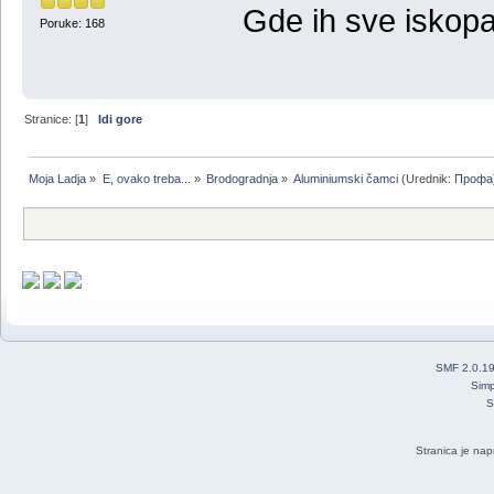
Gde ih sve iskopa
Poruke: 168
Stranice: [
1
]
Idi gore
Moja Ladja
»
E, ovako treba...
»
Brodogradnja
»
Aluminiumski čamci
(Urednik:
Профа
SMF 2.0.1
Simp
S
Stranica je nap