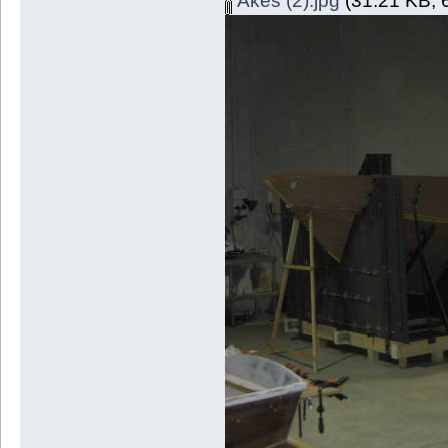
Akes (2).jpg
(31.21 KB, 