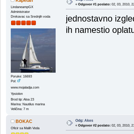
Kapetan
«
Odgovor #1 poslato:
02, 03, 2010, 2
LindaneampGX
Administrator
jednostavno izgle
Drekavac sa Srednjih voda
ih namestio oplatu
Poruke: 16693
Pol:
www.mojaladja.com
Ypsiolon
Brod tip: Aloa 23
Marina: Nautilus marina
Veličina: 7 m
Odg: Akes
BOKAC
«
Odgovor #2 poslato:
02, 03, 2010, 2
Oficir sa Malih Voda