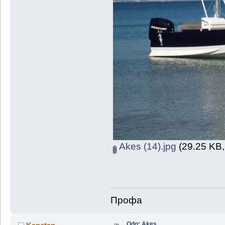
Akes (14).jpg
(29.25 KB,
Профа
Odg: Akes