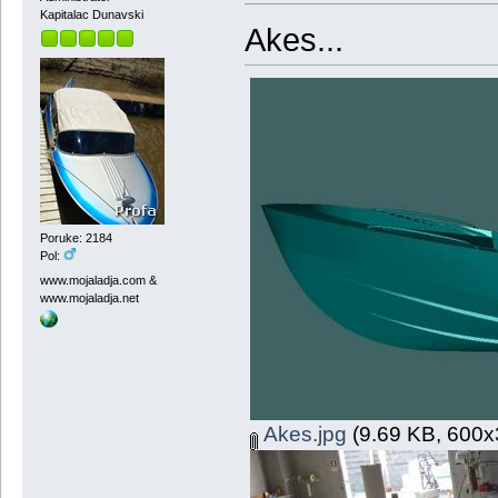
Kapitalac Dunavski
Akes...
Poruke: 2184
Pol:
www.mojaladja.com &
www.mojaladja.net
Akes.jpg
(9.69 KB, 600x