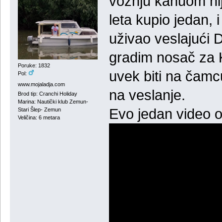
vožnju kanuom nij
leta kupio jedan,
uživao veslajući
gradim nosač za 
Poruke: 1832
uvek biti na čam
Pol:
www.mojaladja.com
na veslanje.
Brod tip: Cranchi Holiday
Marina: Nautički klub Zemun-
Evo jedan video 
Stari Šlep- Zemun
Veličina: 6 metara