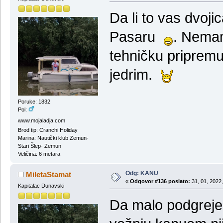
Da li to vas dvoj
Pasaru
. Nemam
tehničku priprem
jedrim.
Poruke: 1832
Pol:
www.mojaladja.com
Brod tip: Cranchi Holiday
Marina: Nautički klub Zemun-
Stari Šlep- Zemun
Veličina: 6 metara
Odg: KANU
MiletaStamat
«
Odgovor #136 poslato:
31, 01, 2022,
Kapitalac Dunavski
Da malo podgreje