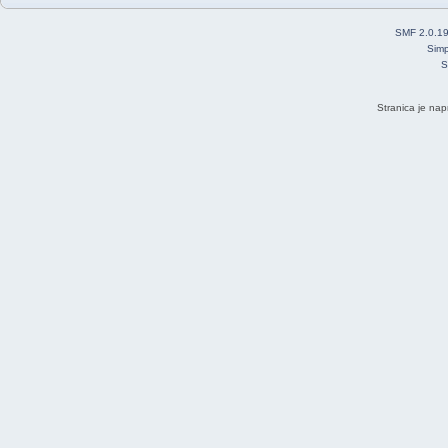
SMF 2.0.1
Simp
S
Stranica je nap