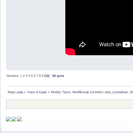
Stranice:
1
2
3
4
5
6
7
8
9
[
10
]
Idi gore
Moja Ladja
»
Kanu & Kajak
»
Modeli, Tipovi, Modifikacije
(Urednici:
dule_sumadinac
,
B