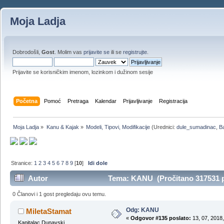
Moja Ladja
Dobrodošli,
Gost
. Molim vas
prijavite se
ili se
registrujte
.
Prijavite se korisničkim imenom, lozinkom i dužinom sesije
Početna
Pomoć
Pretraga
Kalendar
Prijavljivanje
Registracija
Moja Ladja
»
Kanu & Kajak
»
Modeli, Tipovi, Modifikacije
(Urednici:
dule_sumadinac
,
B
Stranice:
1
2
3
4
5
6
7
8
9
[
10
]
Idi dole
Autor
Tema: KANU (Pročitano 317531 p
0 Članovi i 1 gost pregledaju ovu temu.
Odg: KANU
MiletaStamat
«
Odgovor #135 poslato:
13, 07, 2018,
Kapitalac Dunavski