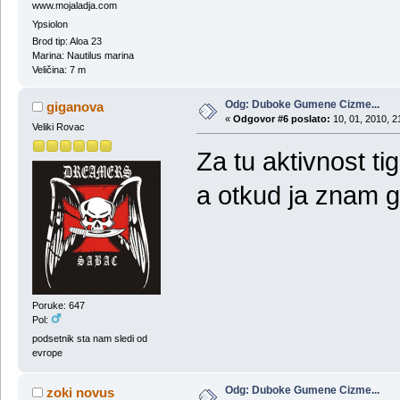
www.mojaladja.com
Ypsiolon
Brod tip: Aloa 23
Marina: Nautilus marina
Veličina: 7 m
Odg: Duboke Gumene Cizme...
giganova
«
Odgovor #6 poslato:
10, 01, 2010, 2
Veliki Rovac
Za tu aktivnost ti
a otkud ja znam 
Poruke: 647
Pol:
podsetnik sta nam sledi od
evrope
Odg: Duboke Gumene Cizme...
zoki novus