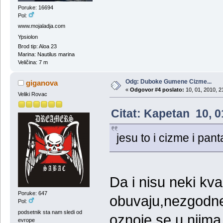
Poruke: 16694
Pol:
www.mojaladja.com
Ypsiolon
Brod tip: Aloa 23
Marina: Nautilus marina
Veličina: 7 m
Odg: Duboke Gumene Cizme...
giganova
«
Odgovor #4 poslato:
10, 01, 2010, 2
Veliki Rovac
Citat: Kapetan 10, 0
jesu to i cizme i pan
Da i nisu neki kva
Poruke: 647
obuvaju,nezgodne
Pol:
podsetnik sta nam sledi od
oznoje se u njima
evrope