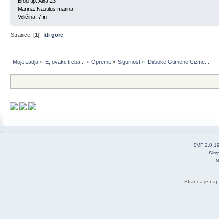
Brod tip: Aloa 23
Marina: Nautilus marina
Veličina: 7 m
Stranice: [
1
]
Idi gore
Moja Ladja
»
E, ovako treba...
»
Oprema
»
Sigurnost
»
Duboke Gumene Cizme...
SMF 2.0.1
Simp
S
Stranica je nap