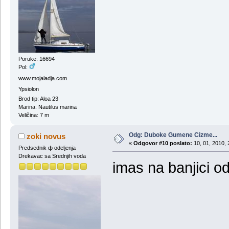
Poruke: 16694
Pol:
www.mojaladja.com
Ypsiolon
Brod tip: Aloa 23
Marina: Nautilus marina
Veličina: 7 m
Odg: Duboke Gumene Cizme...
zoki novus
«
Odgovor #10 poslato:
10, 01, 2010, 
Predsednik ф odeljenja
Drekavac sa Srednjih voda
imas na banjici o