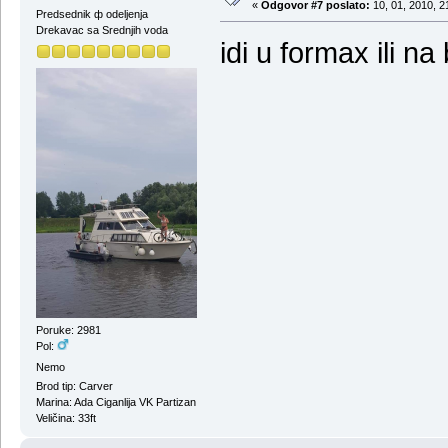
«
Odgovor #7 poslato:
10, 01, 2010, 2
Predsednik ф odeljenja
Drekavac sa Srednjih voda
idi u formax ili n
Poruke: 2981
Pol:
Nemo
Brod tip: Carver
Marina: Ada Ciganlija VK Partizan
Veličina: 33ft