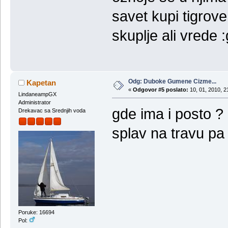
savet kupi tigrov
skuplje ali vrede 
Odg: Duboke Gumene Cizme...
Kapetan
«
Odgovor #5 poslato:
10, 01, 2010, 2
LindaneampGX
Administrator
gde ima i posto ?
Drekavac sa Srednjih voda
splav na travu pa
Poruke: 16694
Pol: