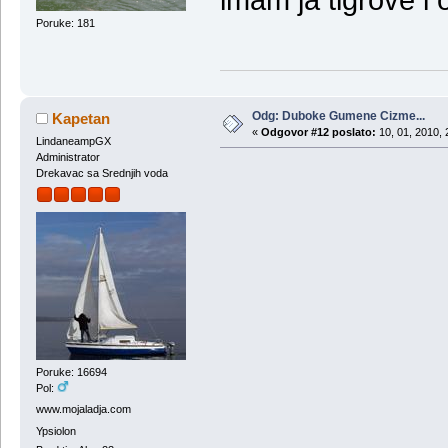
imam ja tigrove i 
Poruke: 181
Odg: Duboke Gumene Cizme...
Kapetan
«
Odgovor #12 poslato:
10, 01, 2010, 
LindaneampGX
Administrator
Drekavac sa Srednjih voda
Poruke: 16694
Pol:
www.mojaladja.com
Ypsiolon