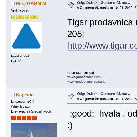
Odg: Duboke Gumene Cizme...
Pera GARMIN
«
Odgovor #8 poslato:
10, 01, 2010, 2
Veliki Rovac
Tigar prodavnica u
205:
http://www.tigar
Poruke: 724
Pol:
Petar Maksimović
www.garminmalta.com
www.medcomms.com.mt
Odg: Duboke Gumene Cizme...
Kapetan
«
Odgovor #9 poslato:
10, 01, 2010, 2
LindaneampGX
Administrator
:good: hvala , od
Drekavac sa Srednjih voda
:)