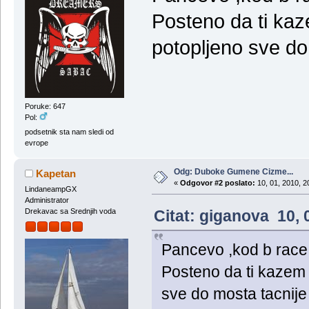
Posteno da ti kaz
potopljeno sve do
Poruke: 647
Pol:
podsetnik sta nam sledi od
evrope
Odg: Duboke Gumene Cizme...
Kapetan
«
Odgovor #2 poslato:
10, 01, 2010, 2
LindaneampGX
Administrator
Citat: giganova 10, 
Drekavac sa Srednjih voda
Pancevo ,kod b race
Posteno da ti kazem 
sve do mosta tacnije