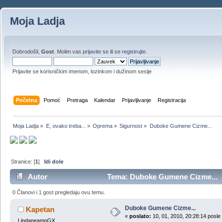
Moja Ladja
Dobrodošli,
Gost
. Molim vas
prijavite se
ili se
registrujte
.
Prijavite se korisničkim imenom, lozinkom i dužinom sesije
Početna
Pomoć
Pretraga
Kalendar
Prijavljivanje
Registracija
Moja Ladja
»
E, ovako treba...
»
Oprema
»
Sigurnost
»
Duboke Gumene Cizme...
Stranice: [
1
]
Idi dole
Autor
Tema: Duboke Gumene Cizme... (
0 Članovi i 1 gost pregledaju ovu temu.
Duboke Gumene Cizme...
Kapetan
«
poslato:
10, 01, 2010, 20:28:14 posle
LindaneampGX