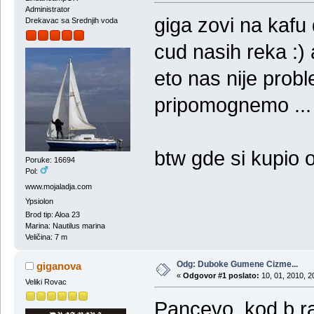
Administrator
giga zovi na kafu
Drekavac sa Srednjih voda
cud nasih reka :)
eto nas nije pro
pripomognemo ...
btw gde si kupio o
Poruke: 16694
Pol:
www.mojaladja.com
Ypsiolon
Brod tip: Aloa 23
Marina: Nautilus marina
Veličina: 7 m
Odg: Duboke Gumene Cizme...
giganova
«
Odgovor #1 poslato:
10, 01, 2010, 2
Veliki Rovac
Pancevo ,kod b r