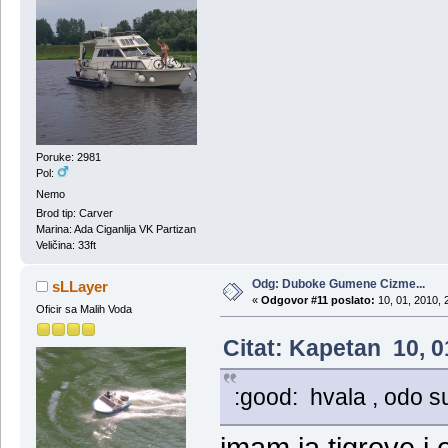
Poruke: 2981
Pol:
Nemo
Brod tip: Carver
Marina: Ada Ciganlija VK Partizan
Veličina: 33ft
Odg: Duboke Gumene Cizme...
sLLayer
«
Odgovor #11 poslato:
10, 01, 2010, 
Oficir sa Malih Voda
Citat: Kapetan 10, 0
:good: hvala , odo su