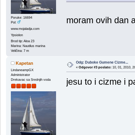
moram ovih dan a
Poruke: 16694
Pol:
www.mojaladja.com
Ypsiolon
Brod tip: Aloa 23
Marina: Nautilus marina
Veličina: 7 m
Odg: Duboke Gumene Cizme...
Kapetan
«
Odgovor #3 poslato:
10, 01, 2010, 2
LindaneampGX
Administrator
jesu to i cizme i 
Drekavac sa Srednjih voda