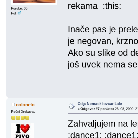
rekama :this:
Poruke: 65
Pol:
Inače pas je prele
je negovan, krzno 
Ako su slike od d
još uvek nema se
Odg: Nemacki ovcar Lale
colonelo
«
Odgovor #7 poslato:
26, 08, 2009, 2
Rečni Drekavac
Zahvaljujem na l
:dance1: :dance1: