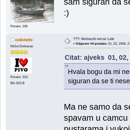
sam siguran da se
:)
Poruke: 168
???: Nemacki ovcar Lale
colonelo
«
Odgovor #4 poslato:
01, 02, 2009, 2
Rečni Drekavac
Citat: ajveks 01, 02
Hvala bogu da mi nec
Poruke: 319
siguran da se ti nese
BG-023 B
Ma ne samo da se
spavam u camcu il
pustarama i vukoje