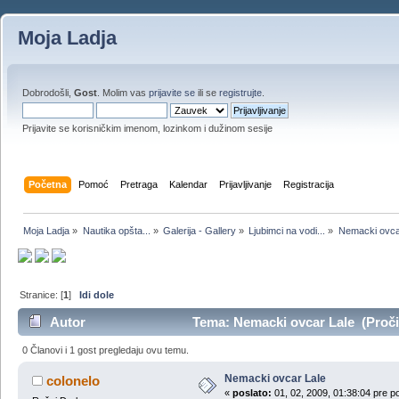
Moja Ladja
Dobrodošli,
Gost
. Molim vas
prijavite se
ili se
registrujte
.
Prijavite se korisničkim imenom, lozinkom i dužinom sesije
Početna
Pomoć
Pretraga
Kalendar
Prijavljivanje
Registracija
Moja Ladja
»
Nautika opšta...
»
Galerija - Gallery
»
Ljubimci na vodi...
»
Nemacki ovca
Stranice: [
1
]
Idi dole
Autor
Tema: Nemacki ovcar Lale (Proči
0 Članovi i 1 gost pregledaju ovu temu.
Nemacki ovcar Lale
colonelo
«
poslato:
01, 02, 2009, 01:38:04 pre p