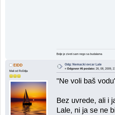
Bolje je ziveti sam nego sa budalama
Odg: Nemacki ovcar Lale
EIDD
«
Odgovor #6 poslato:
26, 08, 2009, 2
Mali od Roštilja
"Ne voli baš vodu
Bez uvrede, ali i 
Lale, ni ja se ne