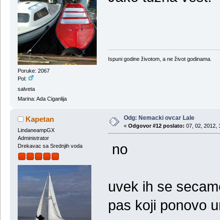
Ispuni godine životom, a ne život godinama.
Poruke: 2067
Pol:
salveta
Marina: Ada Ciganlija
Odg: Nemacki ovcar Lale
Kapetan
«
Odgovor #12 poslato:
07, 02, 2012, 
LindaneampGX
Administrator
no
Drekavac sa Srednjih voda
uvek ih se secamo
pas koji ponovo u