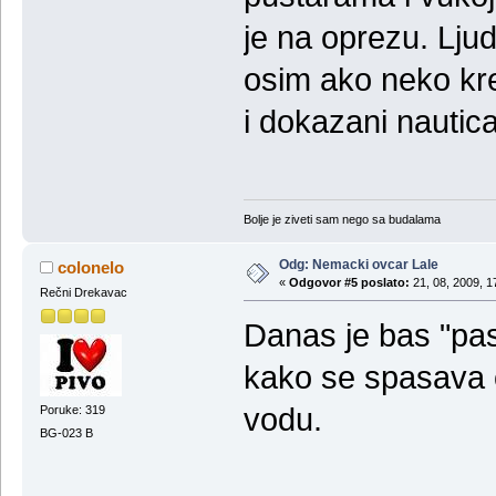
je na oprezu. Lj
osim ako neko kre
i dokazani nautica
Bolje je ziveti sam nego sa budalama
Odg: Nemacki ovcar Lale
colonelo
«
Odgovor #5 poslato:
21, 08, 2009, 1
Rečni Drekavac
Danas je bas "pasi
kako se spasava o
vodu.
Poruke: 319
BG-023 B