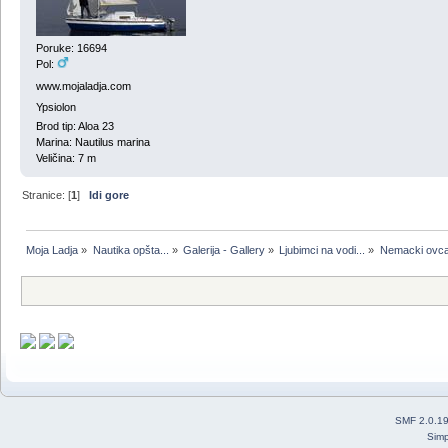
Poruke: 16694
Pol:
www.mojaladja.com
Ypsiolon
Brod tip: Aloa 23
Marina: Nautilus marina
Veličina: 7 m
Stranice: [
1
]
Idi gore
Moja Ladja
»
Nautika opšta...
»
Galerija - Gallery
»
Ljubimci na vodi...
»
Nemacki ovca
SMF 2.0.1
Simp