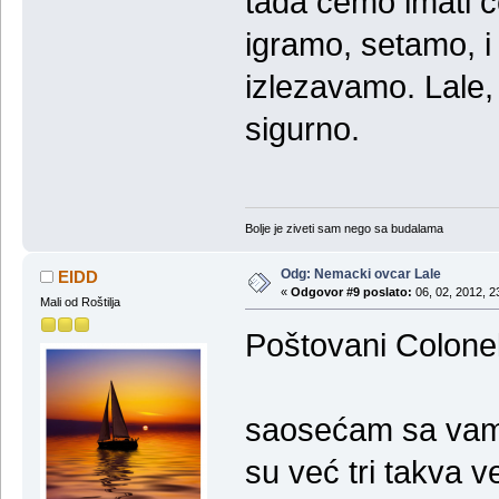
tada cemo imati 
igramo, setamo, i
izlezavamo. Lale,
sigurno.
Bolje je ziveti sam nego sa budalama
Odg: Nemacki ovcar Lale
EIDD
«
Odgovor #9 poslato:
06, 02, 2012, 2
Mali od Roštilja
Poštovani Colone
saosećam sa vama
su već tri takva ve