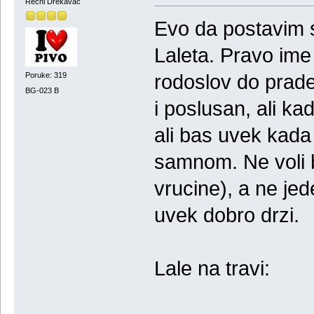
Rečni Drekavac
Evo da postavim 
Laleta. Pravo ime
rodoslov do prade
Poruke: 319
BG-023 B
i poslusan, ali k
ali bas uvek kad
samnom. Ne voli 
vrucine), a ne jede
uvek dobro drzi.
Lale na travi: