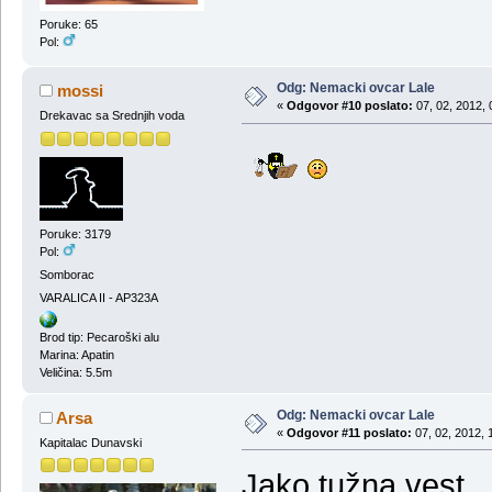
Poruke: 65
Pol:
Odg: Nemacki ovcar Lale
mossi
«
Odgovor #10 poslato:
07, 02, 2012, 
Drekavac sa Srednjih voda
Poruke: 3179
Pol:
Somborac
VARALICA II - AP323A
Brod tip: Pecaroški alu
Marina: Apatin
Veličina: 5.5m
Odg: Nemacki ovcar Lale
Arsa
«
Odgovor #11 poslato:
07, 02, 2012, 
Kapitalac Dunavski
Jako tužna vest.