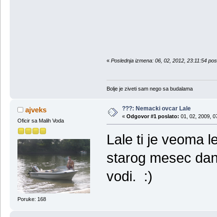
«
Poslednja izmena: 06, 02, 2012, 23:11:54 pos
Bolje je ziveti sam nego sa budalama
???: Nemacki ovcar Lale
ajveks
«
Odgovor #1 poslato:
01, 02, 2009, 0
Oficir sa Malih Voda
Lale ti je veoma 
starog mesec dan
vodi. :)
Poruke: 168