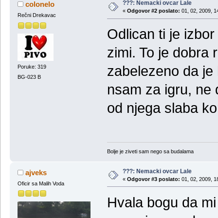
???: Nemacki ovcar Lale
colonelo
«
Odgovor #2 poslato:
01, 02, 2009, 1
Rečni Drekavac
Odlican ti je izbor
zimi. To je dobra 
zabelezeno da je 
Poruke: 319
BG-023 B
nsam za igru, ne 
od njega slaba kor
Bolje je ziveti sam nego sa budalama
???: Nemacki ovcar Lale
ajveks
«
Odgovor #3 poslato:
01, 02, 2009, 1
Oficir sa Malih Voda
Hvala bogu da mi 