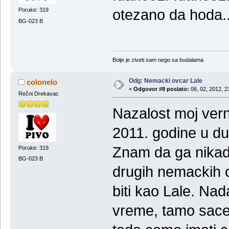
otezano da hoda.
Poruke: 319
BG-023 B
Bolje je ziveti sam nego sa budalama
Odg: Nemacki ovcar Lale
colonelo
«
Odgovor #8 poslato:
06, 02, 2012, 2
Rečni Drekavac
Nazalost moj vern
2011. godine u dub
Znam da ga nikada 
Poruke: 319
BG-023 B
drugih nemackih o
biti kao Lale. Na
vreme, tamo sace