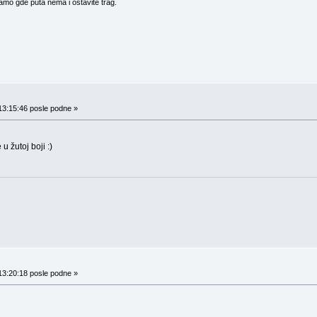
amo gde puta nema i ostavite trag.
13:15:46 posle podne »
u žutoj boji :)
13:20:18 posle podne »