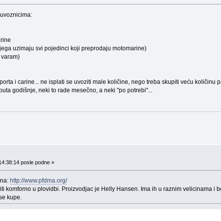
 uvoznicima:
rine
jega uzimaju svi pojedinci koji preprodaju motomarine)
 varam)
ta i carine... ne isplati se uvoziti male količine, nego treba skupiti veću količinu pa
a godišnje, neki to rade mesečno, a neki "po potrebi"...
14:38:14 posle podne »
 na:
http://www.pfdma.org/
ti komforno u plovidbi. Proizvodjac je Helly Hansen. Ima ih u raznim velicinama i 
se kupe.