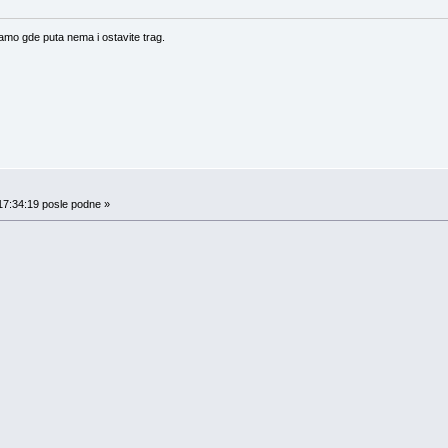
amo gde puta nema i ostavite trag.
17:34:19 posle podne »