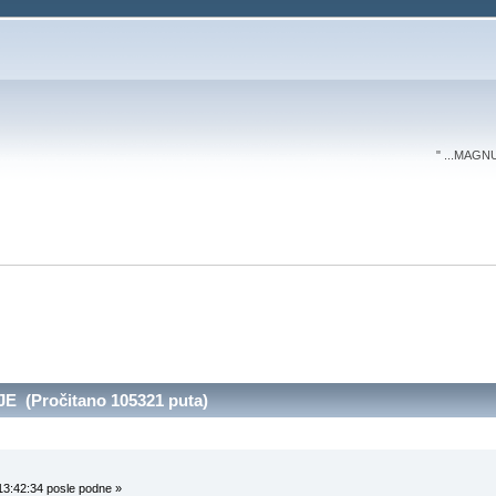
" ...MAGN
 (Pročitano 105321 puta)
13:42:34 posle podne »