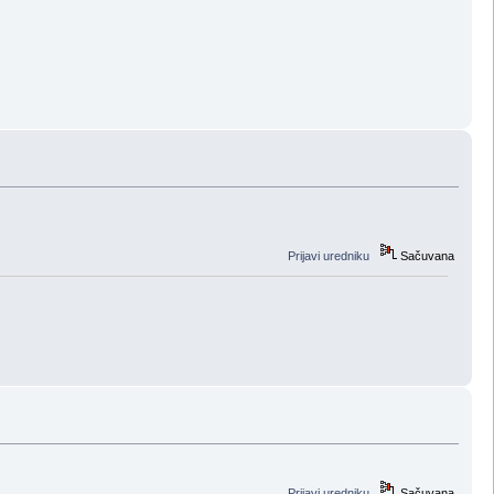
Prijavi uredniku
Sačuvana
Prijavi uredniku
Sačuvana