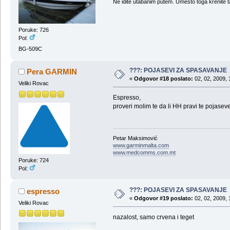
Ne idite utabanim putem. Umesto toga krenite t
Poruke: 726
Pol:
BG-509C
???: POJASEVI ZA SPASAVANJE
Pera GARMIN
«
Odgovor #18 poslato:
02, 02, 2009, 
Veliki Rovac
Espresso,
proveri molim te da li HH pravi te pojaseve 
Petar Maksimović
www.garminmalta.com
www.medcomms.com.mt
Poruke: 724
Pol:
???: POJASEVI ZA SPASAVANJE
espresso
«
Odgovor #19 poslato:
02, 02, 2009, 
Veliki Rovac
nazalost, samo crvena i teget