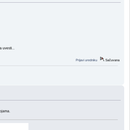
 uvesti...
Prijavi uredniku
Sačuvana
bojama.