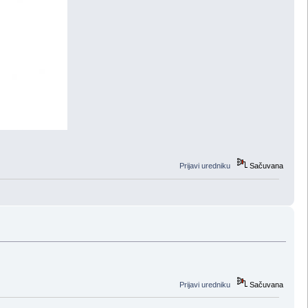
Prijavi uredniku
Sačuvana
Prijavi uredniku
Sačuvana