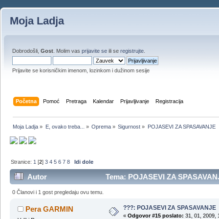
Moja Ladja
Dobrodošli,
Gost
. Molim vas
prijavite se
ili se
registrujte
.
Prijavite se korisničkim imenom, lozinkom i dužinom sesije
Početna
Pomoć
Pretraga
Kalendar
Prijavljivanje
Registracija
Moja Ladja
»
E, ovako treba...
»
Oprema
»
Sigurnost
»
POJASEVI ZA SPASAVANJE
Stranice:
1
[
2
]
3
4
5
6
7
8
Idi dole
Autor
Tema: POJASEVI ZA SPASAVANJE
0 Članovi i 1 gost pregledaju ovu temu.
???: POJASEVI ZA SPASAVANJE
Pera GARMIN
«
Odgovor #15 poslato:
31, 01, 2009, 