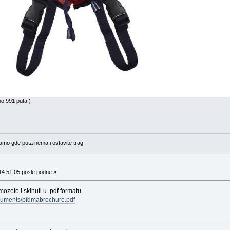
o 991 puta.)
amo gde puta nema i ostavite trag.
14:51:05 posle podne »
ozete i skinuti u .pdf formatu.
cuments/pfdmabrochure.pdf