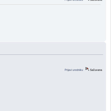
Prijavi uredniku
Sačuvana