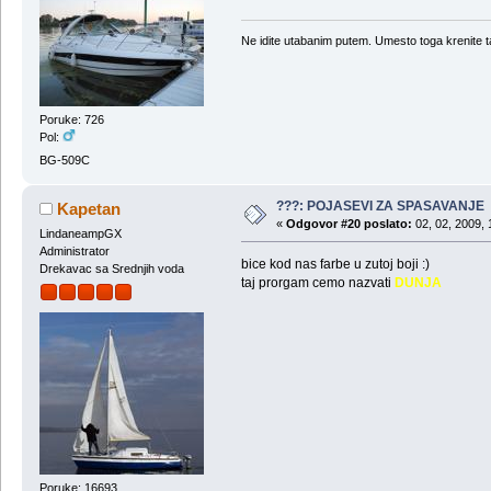
Ne idite utabanim putem. Umesto toga krenite t
Poruke: 726
Pol:
BG-509C
???: POJASEVI ZA SPASAVANJE
Kapetan
«
Odgovor #20 poslato:
02, 02, 2009, 
LindaneampGX
Administrator
bice kod nas farbe u zutoj boji :)
Drekavac sa Srednjih voda
taj prorgam cemo nazvati
DUNJA
Poruke: 16693