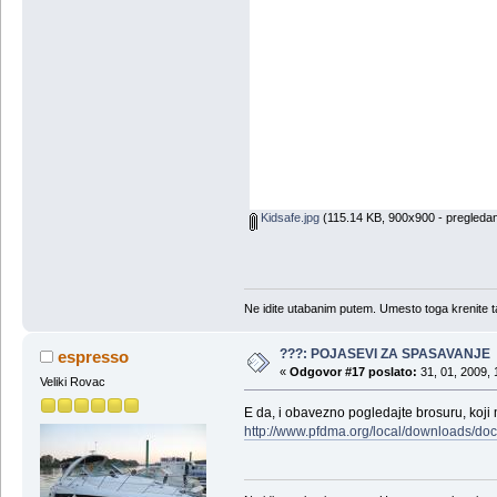
Kidsafe.jpg
(115.14 KB, 900x900 - pregledan
Ne idite utabanim putem. Umesto toga krenite t
???: POJASEVI ZA SPASAVANJE
espresso
«
Odgovor #17 poslato:
31, 01, 2009, 
Veliki Rovac
E da, i obavezno pogledajte brosuru, koji m
http://www.pfdma.org/local/downloads/do