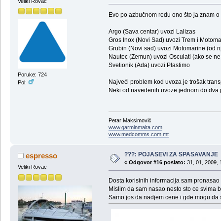
Veliki Rovac
Evo po azbučnom redu ono što ja znam o
Argo (Sava centar) uvozi Lalizas
Gros Inox (Novi Sad) uvozi Trem i Motoma
Grubin (Novi sad) uvozi Motomarine (od n
Nautec (Zemun) uvozi Osculati (ako se ne
Svetionik (Ada) uvozi Plastimo
Poruke: 724
Najveći problem kod uvoza je trošak transpor
Pol:
Neki od navedenih uvoze jednom do dva put
Petar Maksimović
www.garminmalta.com
www.medcomms.com.mt
???: POJASEVI ZA SPASAVANJE
espresso
«
Odgovor #16 poslato:
31, 01, 2009, 
Veliki Rovac
Dosta korisinih informacija sam pronasao
Mislim da sam nasao nesto sto ce svima bi
Samo jos da nadjem cene i gde mogu da 