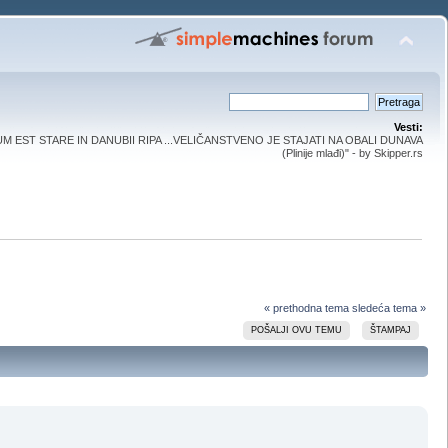
Vesti:
UM EST STARE IN DANUBII RIPA ...VELIČANSTVENO JE STAJATI NA OBALI DUNAVA
(Plinije mlađi)" - by Skipper.rs
« prethodna tema
sledeća tema »
POŠALJI OVU TEMU
ŠTAMPAJ