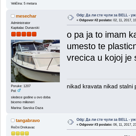
Veličina: 5 metara
Odg: Да ли сте чули за BELL - у
mesechar
«
Odgovor #2 poslato:
02, 11, 2017, 1
Administrator
Kapitalac Dunavski
o pa ja to imam 
umesto te plastic
vrecica u kojoj 
nikad kravata nikad stalni
Poruke: 1207
Pol:
sledece godine u ovo doba
bicemo milioneri
Marina: Savska Oaza
Odg: Да ли сте чули за BELL - у
tangabravo
«
Odgovor #3 poslato:
06, 11, 2017, 2
Rečni Drekavac