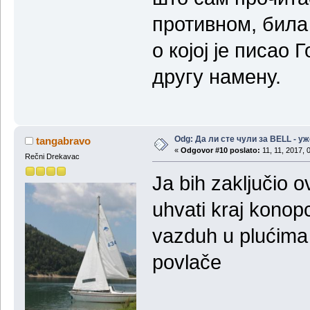
противном, била
о којој је писао 
другу намену.
Odg: Да ли сте чули за BELL - у
tangabravo
«
Odgovor #10 poslato:
11, 11, 2017, 
Rečni Drekavac
Ja bih zaključio ov
uhvati kraj konop
vazduh u plućima 
povlače