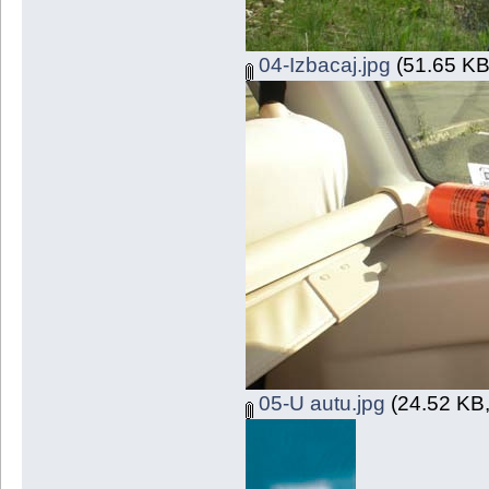
04-Izbacaj.jpg
(51.65 KB
05-U autu.jpg
(24.52 KB,