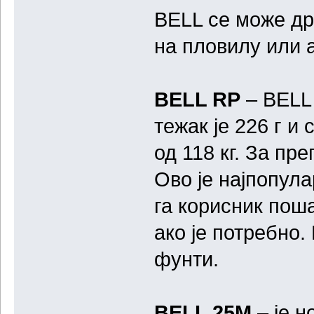
BELL се може др
на пловилу или 
BELL RP
– BELL 
тежак је 226 г и
од 118 кг. За пр
Ово је најпопула
га корисник пош
ако је потребно.
фунти.
BELL 25М
– је н