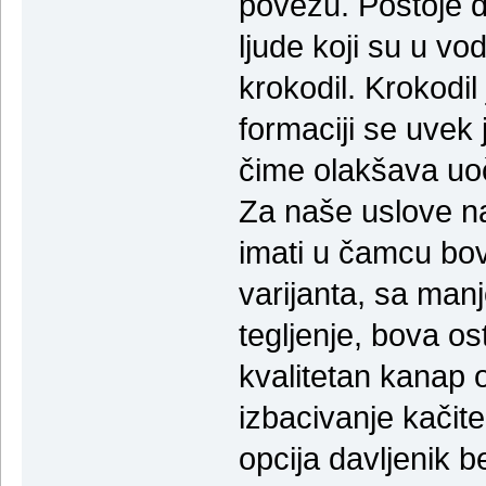
povežu. Postoje d
ljude koji su u vo
krokodil. Krokodil 
formaciji se uvek
čime olakšava uoč
Za naše uslove na
imati u čamcu bov
varijanta, sa ma
tegljenje, bova os
kvalitetan kanap
izbacivanje kačite
opcija davljenik b