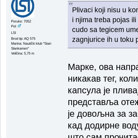
Plivaci koji nisu u k
i njima treba pojas i
Poruke: 7052
Pol:
cudo sa tegicem ume
LSI
zagnjurice ih u toku
Brod tip: AQ 575
Marina: Nautički klub "Stari
Slankamen"
Veličina: 5,75 m
Марке, ова напра
никакав тег, кол
капсула је плива
представља отеж
је довољна за з
кад додирне воду
што сам прочита