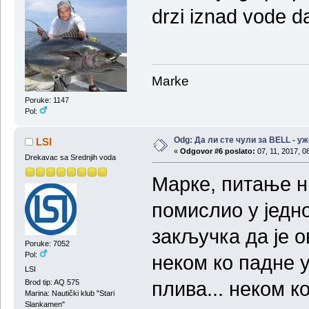
drzi iznad vode 
Marke
Poruke: 1147
Pol:
Odg: Да ли сте чули за BELL - у
LSI
«
Odgovor #6 poslato:
07, 11, 2017, 0
Drekavac sa Srednjih voda
Марке, питање ни
помислио у једн
закључка да је 
Poruke: 7052
Pol:
неком ко падне у
LSI
плива... неком к
Brod tip: AQ 575
Marina: Nautički klub "Stari
Slankamen"