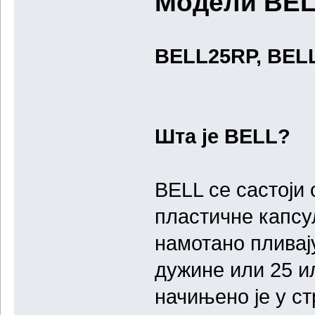
Модели BEL
BELL25RP, BELL
Шта је BELL?
BELL се састоји
пластичне капсул
намотано пливај
дужине или 25 и
начињено је у с