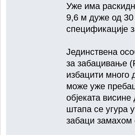
Уже има раскидну 
9,6 м дуже од 3
спецификације з
Јединствена осо
за забацивање (
избацити много
може уже пребац
објеката висине 
штапа се угура у
забаци замахом 