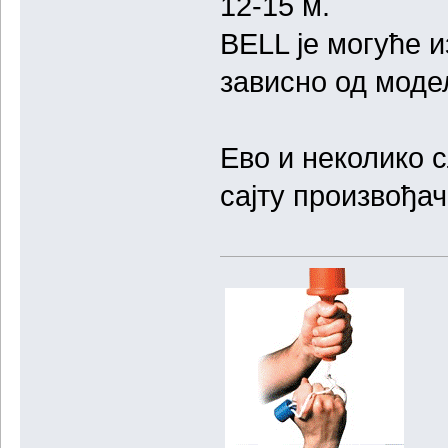
12-15 м.
BELL је могуће 
зависно од моде
Ево и неколико с
сајту произвођач