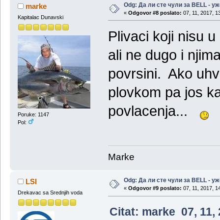
Odg: Да ли сте чули за BELL - у
marke
«
Odgovor #8 poslato:
07, 11, 2017, 1
Kapitalac Dunavski
Plivaci koji nisu 
ali ne dugo i njima
povrsini. Ako uh
plovkom pa jos ka
povlacenja...
Poruke: 1147
Pol:
Marke
Odg: Да ли сте чули за BELL - у
LSI
«
Odgovor #9 poslato:
07, 11, 2017, 1
Drekavac sa Srednjih voda
Citat: marke 07, 11,