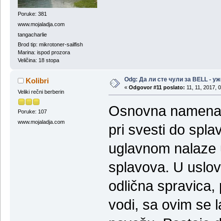
Poruke: 381
www.mojaladja.com
tangacharlie
Brod tip: mikrotoner-sailfish
Marina: ispod prozora
Veličina: 18 stopa
Odg: Да ли сте чули за BELL - у
Kolibri
«
Odgovor #11 poslato:
11, 11, 2017, 
Veliki rečni berberin
Osnovna namena li
Poruke: 107
www.mojaladja.com
pri svesti do spl
uglavnom nalaze 
splavova. U uslo
odlična spravica,
vodi, sa ovim se 