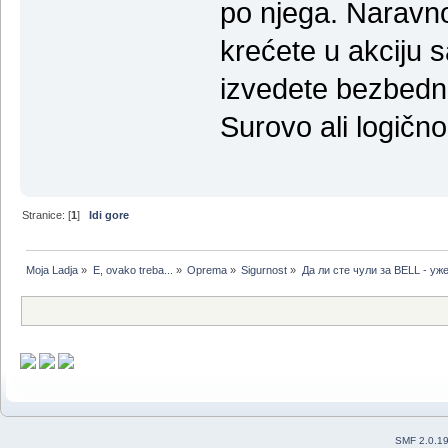
po njega. Naravno
krećete u akciju 
izvedete bezbedno
Surovo ali logično 
Stranice: [
1
]
Idi gore
Moja Ladja
»
E, ovako treba...
»
Oprema
»
Sigurnost
»
Да ли сте чули за BELL - уж
SMF 2.0.1