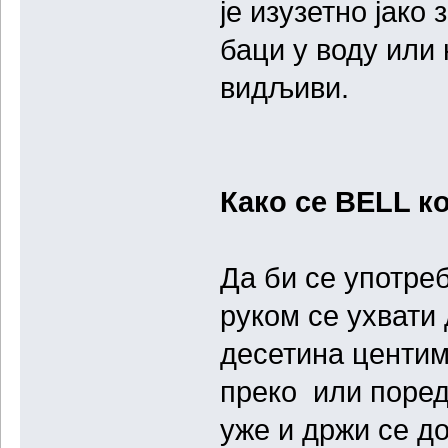
је изузетно јако
баци у воду или 
видљиви.
Како се BELL к
Да би се употреб
руком се ухвати 
десетина центим
преко или поред
уже и држи се до