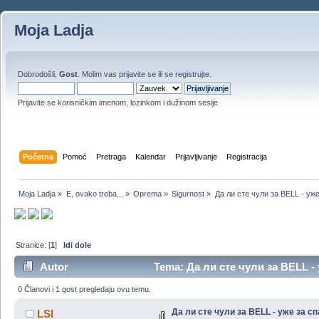
Moja Ladja
Dobrodošli,
Gost
. Molim vas
prijavite se
ili se
registrujte
.
Prijavite se korisničkim imenom, lozinkom i dužinom sesije
Početna
Pomoć
Pretraga
Kalendar
Prijavljivanje
Registracija
Moja Ladja
»
E, ovako treba...
»
Oprema
»
Sigurnost
»
Да ли сте чули за BELL - уж
Stranice: [
1
]
Idi dole
Autor
Tema: Да ли сте чули за BELL - 
0 Članovi i 1 gost pregledaju ovu temu.
Да ли сте чули за BELL - уже за 
LSI