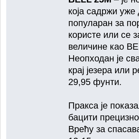
која садржи уже
популаран за по
користе или се з
величине као BE
Неопходан је св
крај језера или 
29,95 фунти.
Пракса је показа
бацити прецизно 
Врећу за спасав