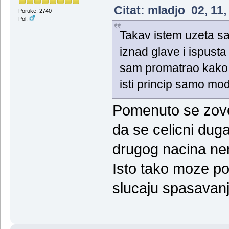
Citat: mladjo 02, 11
Poruke: 2740
Pol:
Takav istem uzeta s
iznad glave i ispus
sam promatrao kako
isti princip samo mod
Pomenuto se zove 
da se celicni duga 
drugog nacina ne
Isto tako moze po
slucaju spasavanj