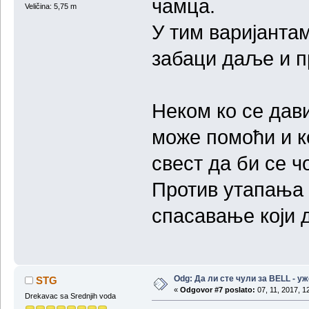
чамца.
Veličina: 5,75 m
У тим варијантам
забаци даље и п
Неком ко се дави
може помоћи и ко
свест да би се ч
Против утапања 
спасавање који 
Odg: Да ли сте чули за BELL - у
STG
«
Odgovor #7 poslato:
07, 11, 2017, 1
Drekavac sa Srednjih voda