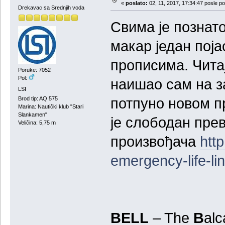
«
poslato:
02, 11, 2017, 17:34:47 posle p
Drekavac sa Srednjih voda
Свима је познат
макар један пој
прописима. Читај
Poruke: 7052
Pol:
наишао сам на з
LSI
потпуно новом п
Brod tip: AQ 575
Marina: Nautički klub "Stari
Slankamen"
је слободан прев
Veličina: 5,75 m
произвођача
htt
emergency-life-lin
BELL
– The
B
al