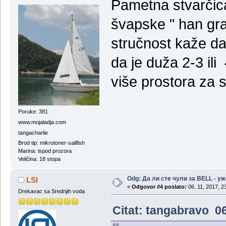
Pametna stvarčica
švapske " han gra
stručnost kaže da 
da je duža 2-3 il
više prostora za 
Poruke: 381
www.mojaladja.com
tangacharlie
Brod tip: mikrotoner-sailfish
Marina: ispod prozora
Veličina: 18 stopa
Odg: Да ли сте чули за BELL - у
LSI
«
Odgovor #4 poslato:
06, 11, 2017, 2
Drekavac sa Srednjih voda
Citat: tangabravo 06