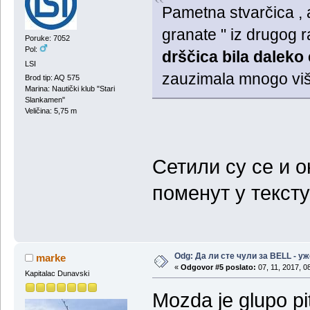
Pametna stvarčica , 
granate " iz drugog 
Poruke: 7052
Pol:
drščica bila daleko 
LSI
zauzimala mnogo viš
Brod tip: AQ 575
Marina: Nautički klub "Stari
Slankamen"
Veličina: 5,75 m
Сетили су се и о
поменут у тексту
Odg: Да ли сте чули за BELL - у
marke
«
Odgovor #5 poslato:
07, 11, 2017, 0
Kapitalac Dunavski
Mozda je glupo pi