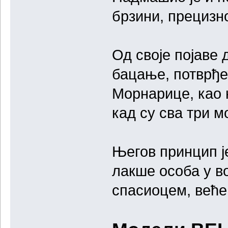
брзини, прецизн
Од своје појаве 
бацање, потврђе
Морнарице, као 
кад су сва три 
Његов принцип ј
лакше особа у в
спасиоцем, веће