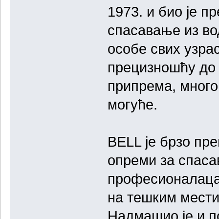
1973. и био је п
спасавање из вод
особе свих узра
прецизношћу до 
припрема, много 
могуће.
BELL је брзо пре
опреми за спаса
професионалаца 
на тешким мести
Надмашио је и п