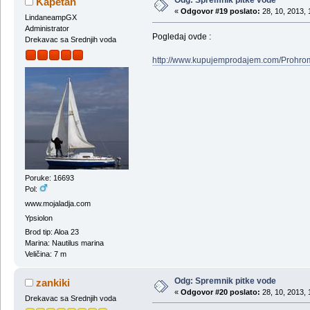
Odg: Spremnik pitke vode
Kapetan
«
Odgovor #19 poslato:
28, 10, 2013, 
LindaneampGX
Administrator
Pogledaj ovde :
Drekavac sa Srednjih voda
http://www.kupujemprodajem.com/Prohrom
Poruke: 16693
Pol:
www.mojaladja.com
Ypsiolon
Brod tip: Aloa 23
Marina: Nautilus marina
Veličina: 7 m
Odg: Spremnik pitke vode
zankiki
«
Odgovor #20 poslato:
28, 10, 2013, 
Drekavac sa Srednjih voda