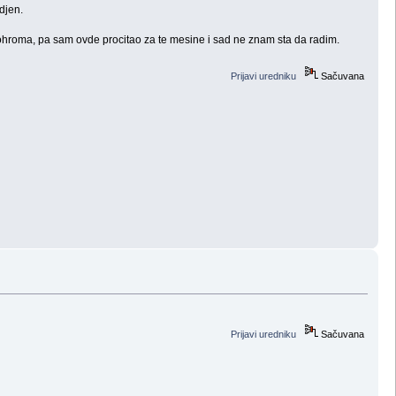
djen.
ohroma, pa sam ovde procitao za te mesine i sad ne znam sta da radim.
Prijavi uredniku
Sačuvana
Prijavi uredniku
Sačuvana