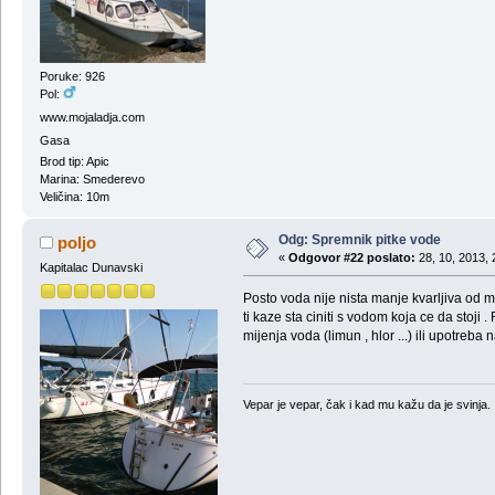
Poruke: 926
Pol:
www.mojaladja.com
Gasa
Brod tip: Apic
Marina: Smederevo
Veličina: 10m
Odg: Spremnik pitke vode
poljo
«
Odgovor #22 poslato:
28, 10, 2013, 
Kapitalac Dunavski
Posto voda nije nista manje kvarljiva od ml
ti kaze sta ciniti s vodom koja ce da stoj
mijenja voda (limun , hlor ...) ili upotre
Vepar je vepar, čak i kad mu kažu da je svinja.