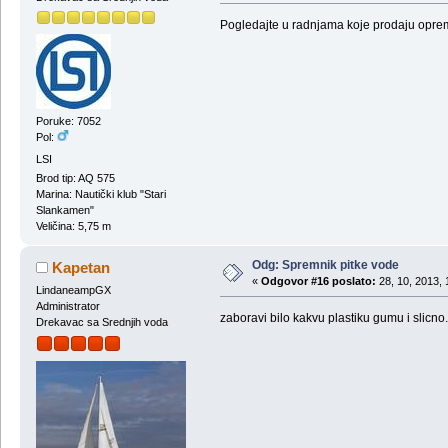
Pogledajte u radnjama koje prodaju oprem
Poruke: 7052
Pol:
LSI
Brod tip: AQ 575
Marina: Nautički klub "Stari
Slankamen"
Veličina: 5,75 m
Odg: Spremnik pitke vode
Kapetan
«
Odgovor #16 poslato:
28, 10, 2013, 
LindaneampGX
Administrator
zaboravi bilo kakvu plastiku gumu i slicno.
Drekavac sa Srednjih voda