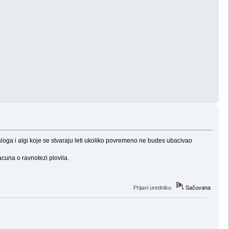
 taloga i algi koje se stvaraju leti ukoliko povremeno ne budes ubacivao
acuna o ravnotezi plovila.
Prijavi uredniku
Sačuvana