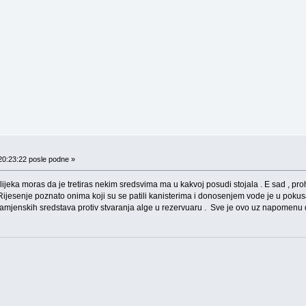
20:23:22 posle podne »
ijeka moras da je tretiras nekim sredsvima ma u kakvoj posudi stojala . E sad , prohr
i . Rijesenje poznato onima koji su se patili kanisterima i donosenjem vode je u poku
ba namjenskih sredstava protiv stvaranja alge u rezervuaru . Sve je ovo uz napomenu 