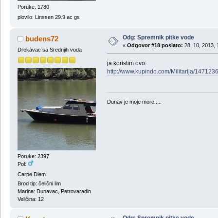
Poruke: 1780
plovilo: Linssen 29.9 ac gs
Odg: Spremnik pitke vode
budens72
«
Odgovor #18 poslato:
28, 10, 2013, 
Drekavac sa Srednjih voda
ja koristim ovo:
http://www.kupindo.com/Militarija/14712
Dunav je moje more.....
Poruke: 2397
Pol:
Carpe Diem
Brod tip: čelični lim
Marina: Dunavac, Petrovaradin
Veličina: 12