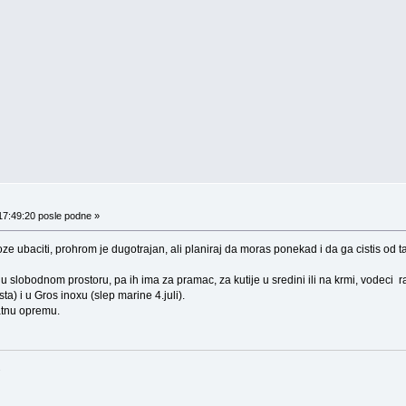
17:49:20 posle podne »
 moze ubaciti, prohrom je dugotrajan, ali planiraj da moras ponekad i da ga cistis od
u slobodnom prostoru, pa ih ima za pramac, za kutije u sredini ili na krmi, vodeci r
) i u Gros inoxu (slep marine 4.juli).
atnu opremu.
.