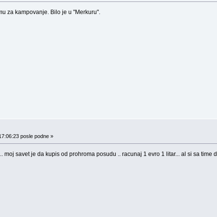
u za kampovanje. Bilo je u "Merkuru".
17:06:23 posle podne »
.. moj savet je da kupis od prohroma posudu .. racunaj 1 evro 1 litar... al si sa time