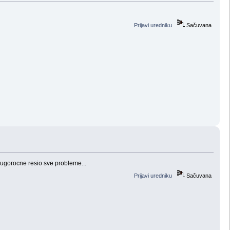
Prijavi uredniku
Sačuvana
 dugorocne resio sve probleme...
Prijavi uredniku
Sačuvana