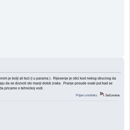
om je bolji ali tezi (i u parama ) . Rijesenje je otici kod nekog strucnog da
saju da se dozvoli sto manji dotok zraka . Pranje posude svaki put kad se
da pricamo o tehnickoj vodi .
Prijavi uredniku
Sačuvana