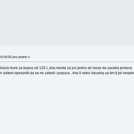
10:04:00 pre podne »
ubacio bure za kupus od 120 L,ima mesta za jos jedno ali moze da saceka prolece
istem isprazniti da se ne zaledi i popuca...ima li neko iskustva sa tim tj jel neop