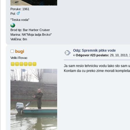
Poruke: 1961
Pol:
"Teska voda"
Brod tip: Bar Harbor Cruiser
Marina: NK"Moja ladja Brcko"
Veličina: 8m
Odg: Spremnik pitke vode
bugi
«
Odgovor #23 poslato:
29, 10, 2013, 
Veliki Rovac
Ja sam resio tehnicku vodu tako sto sam 
Kontam da cu preko zime morati kompletan s