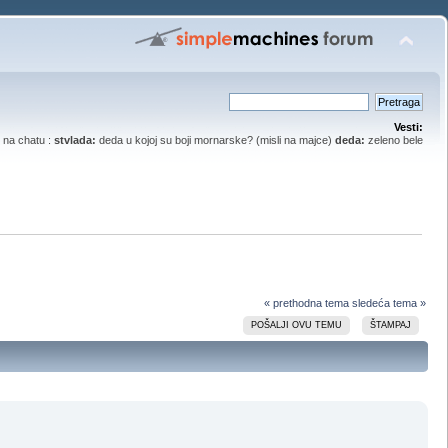
Vesti:
na chatu :
stvlada:
deda u kojoj su boji mornarske? (misli na majce)
deda:
zeleno bele
« prethodna tema
sledeća tema »
POŠALJI OVU TEMU
ŠTAMPAJ