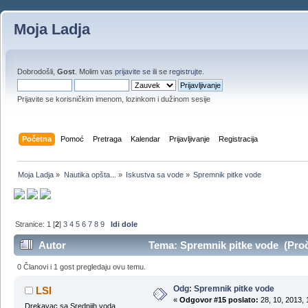
Moja Ladja
Dobrodošli,
Gost
. Molim vas
prijavite se
ili se
registrujte
.
Prijavite se korisničkim imenom, lozinkom i dužinom sesije
Početna
Pomoć
Pretraga
Kalendar
Prijavljivanje
Registracija
Moja Ladja
»
Nautika opšta...
»
Iskustva sa vode
»
Spremnik pitke vode
Stranice:
1
[
2
]
3
4
5
6
7
8
9
Idi dole
Autor
Tema: Spremnik pitke vode (Proč
0 Članovi i 1 gost pregledaju ovu temu.
Odg: Spremnik pitke vode
LSI
«
Odgovor #15 poslato:
28, 10, 2013, 
Drekavac sa Srednjih voda