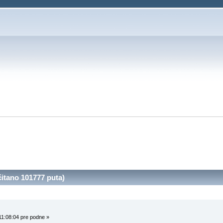
itano 101777 puta)
11:08:04 pre podne »