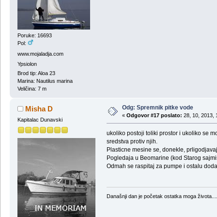
Poruke: 16693
Pol:
www.mojaladja.com
Ypsiolon
Brod tip: Aloa 23
Marina: Nautilus marina
Veličina: 7 m
Odg: Spremnik pitke vode
Misha D
«
Odgovor #17 poslato:
28, 10, 2013, 
Kapitalac Dunavski
ukoliko postoji toliki prostor i ukoliko se
sredstva protiv njih.
Plasticne mesine se, donekle, prligodjavaj
Pogledaja u Beomarine (kod Starog sajmista
Odmah se raspitaj za pumpe i ostalu dod
Današnji dan je početak ostatka moga života...