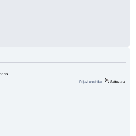
hodno
Prijavi uredniku
Sačuvana