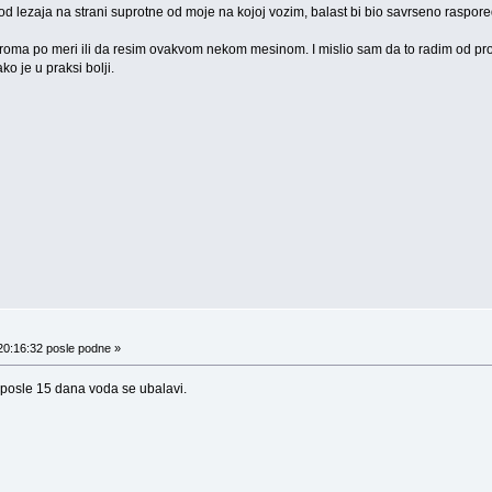
od lezaja na strani suprotne od moje na kojoj vozim, balast bi bio savrseno raspore
hroma po meri ili da resim ovakvom nekom mesinom. I mislio sam da to radim od pr
o je u praksi bolji.
20:16:32 posle podne »
posle 15 dana voda se ubalavi.