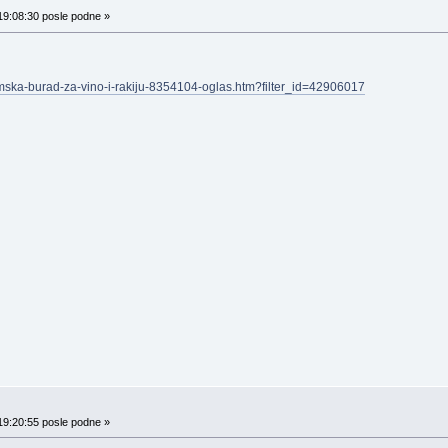
19:08:30 posle podne »
ska-burad-za-vino-i-rakiju-8354104-oglas.htm?filter_id=42906017
19:20:55 posle podne »