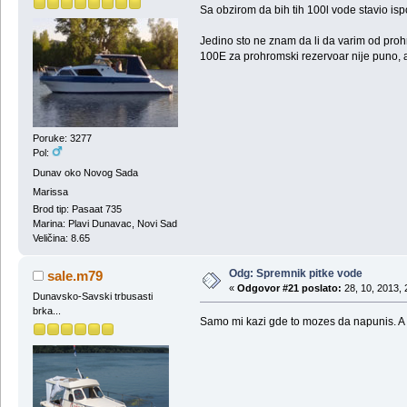
Sa obzirom da bih tih 100l vode stavio isp
Jedino sto ne znam da li da varim od pro
100E za prohromski rezervoar nije puno, ak
Poruke: 3277
Pol:
Dunav oko Novog Sada
Marissa
Brod tip: Pasaat 735
Marina: Plavi Dunavac, Novi Sad
Veličina: 8.65
Odg: Spremnik pitke vode
sale.m79
«
Odgovor #21 poslato:
28, 10, 2013, 
Dunavsko-Savski trbusasti
brka...
Samo mi kazi gde to mozes da napunis. A 