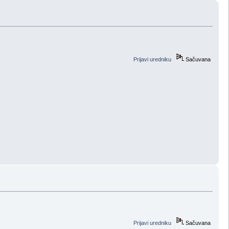
Prijavi uredniku
Sačuvana
Prijavi uredniku
Sačuvana