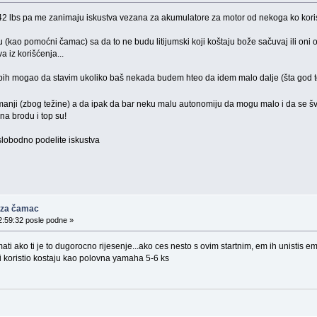
 lbs pa me zanimaju iskustva vezana za akumulatore za motor od nekoga ko koristi
 (kao pomoćni čamac) sa da to ne budu litijumski koji koštaju bože sačuvaj ili oni
 iz korišćenja...
ih mogao da stavim ukoliko baš nekada budem hteo da idem malo dalje (šta god to
anji (zbog težine) a da ipak da bar neku malu autonomiju da mogu malo i da se š
a brodu i top su!
obodno podelite iskustva
 za čamac
2:59:32 posle podne »
ti ako ti je to dugorocno rijesenje...ako ces nesto s ovim startnim, em ih unistis e
bi koristio kostaju kao polovna yamaha 5-6 ks