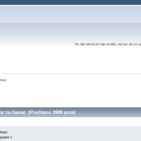
Ko nije plovio,ko nije brodio, taj kao da se 
čamac
or za čamac (Pročitano 3989 puta)
čamac
 podne »