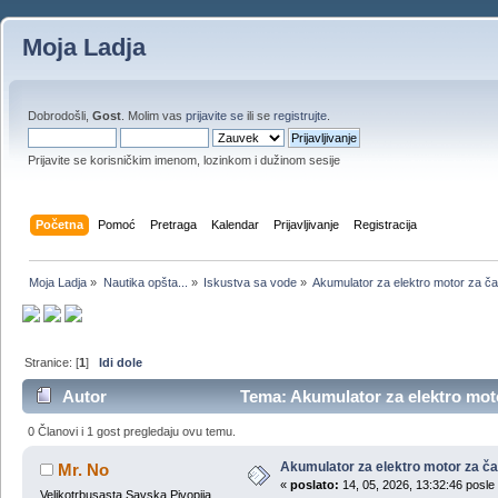
Moja Ladja
Dobrodošli,
Gost
. Molim vas
prijavite se
ili se
registrujte
.
Prijavite se korisničkim imenom, lozinkom i dužinom sesije
Početna
Pomoć
Pretraga
Kalendar
Prijavljivanje
Registracija
Moja Ladja
»
Nautika opšta...
»
Iskustva sa vode
»
Akumulator za elektro motor za 
Stranice: [
1
]
Idi dole
Autor
Tema: Akumulator za elektro mot
0 Članovi i 1 gost pregledaju ovu temu.
Akumulator za elektro motor za 
Mr. No
«
poslato:
14, 05, 2026, 13:32:46 posle
Velikotrbusasta Savska Pivopija