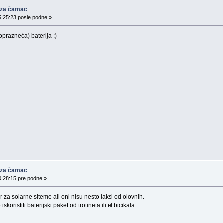
 za čamac
5:25:23 posle podne »
prazneća) baterija :)
 za čamac
0:28:15 pre podne »
 za solarne siteme ali oni nisu nesto laksi od olovnih.
koristiti baterijski paket od trotineta ili el.bicikala