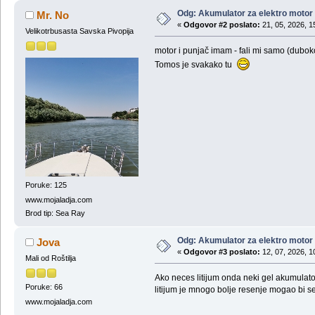
Odg: Akumulator za elektro motor
Mr. No
«
Odgovor #2 poslato:
21, 05, 2026, 1
Velikotrbusasta Savska Pivopija
motor i punjač imam - fali mi samo (duboko
Tomos je svakako tu
Poruke: 125
www.mojaladja.com
Brod tip: Sea Ray
Odg: Akumulator za elektro motor
Jova
«
Odgovor #3 poslato:
12, 07, 2026, 1
Mali od Roštilja
Ako neces litijum onda neki gel akumulator
Poruke: 66
litijum je mnogo bolje resenje mogao bi se is
www.mojaladja.com