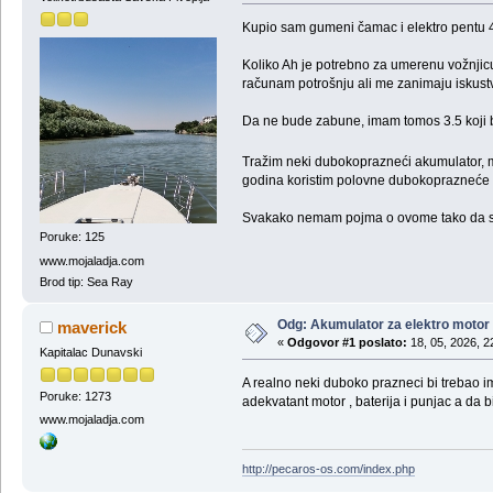
Kupio sam gumeni čamac i elektro pentu 42
Koliko Ah je potrebno za umerenu vožnjicu
računam potrošnju ali me zanimaju iskustva
Da ne bude zabune, imam tomos 3.5 koji b
Tražim neki dubokoprazneći akumulator, m
godina koristim polovne dubokoprazneće n
Svakako nemam pojma o ovome tako da sl
Poruke: 125
www.mojaladja.com
Brod tip: Sea Ray
Odg: Akumulator za elektro motor
maverick
«
Odgovor #1 poslato:
18, 05, 2026, 2
Kapitalac Dunavski
A realno neki duboko prazneci bi trebao ima
Poruke: 1273
adekvatant motor , baterija i punjac a da 
www.mojaladja.com
http://pecaros-os.com/index.php