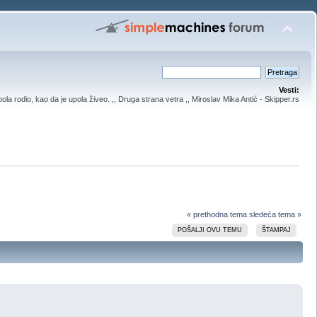
Vesti:
upola rodio, kao da je upola živeo. ,, Druga strana vetra ,, Miroslav Mika Antić - Skipper.rs
« prethodna tema
sledeća tema »
POŠALJI OVU TEMU
ŠTAMPAJ