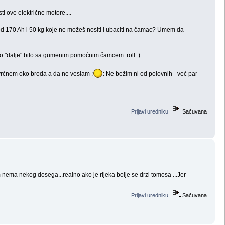
 ove električne motore....
 od 170 Ah i 50 kg koje ne možeš nositi i ubaciti na čamac? Umem da
 "dalje" bilo sa gumenim pomoćnim čamcem :roll: ).
vrćnem oko broda a da ne veslam :
: Ne bežim ni od polovnih - već par
Prijavi uredniku
Sačuvana
m nema nekog dosega...realno ako je rijeka bolje se drzi tomosa ...Jer
Prijavi uredniku
Sačuvana