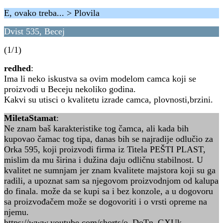
E, ovako treba... > Plovila
Dvist 535, Becej
(1/1)
redhed
:
Ima li neko iskustva sa ovim modelom camca koji se
proizvodi u Beceju nekoliko godina.
Kakvi su utisci o kvalitetu izrade camca, plovnosti,brzini.
MiletaStamat
:
Ne znam baš karakteristike tog čamca, ali kada bih
kupovao čamac tog tipa, danas bih se najradije odlučio za
Orka 595, koji proizvodi firma iz Titela PEŠTI PLAST,
mislim da mu širina i dužina daju odličnu stabilnost. U
kvalitet ne sumnjam jer znam kvalitete majstora koji su ga
radili, a upoznat sam sa njegovom proizvodnjom od kalupa
do finala. može da se kupi sa i bez konzole, a u dogovoru
sa proizvođačem može se dogovoriti i o vrsti opreme na
njemu.
https://www.youtube.com/shorts/o_DoTn_GXUk