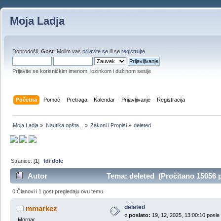
Moja Ladja
Dobrodošli,
Gost
. Molim vas
prijavite se
ili se
registrujte
.
Prijavite se korisničkim imenom, lozinkom i dužinom sesije
Početna
Pomoć
Pretraga
Kalendar
Prijavljivanje
Registracija
Moja Ladja
»
Nautika opšta...
»
Zakoni i Propisi
»
deleted
Stranice: [
1
]
Idi dole
Autor
Tema: deleted (Pročitano 15056 
0 Članovi i 1 gost pregledaju ovu temu.
deleted
mmarkez
«
poslato:
19, 12, 2025, 13:00:10 posle
Mornar