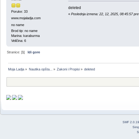
deleted
Poruke: 33
«
Poslednja izmena: 22, 12, 2025, 08:45:57 p
www.mojaladja.com
no name
Brod tip: no name
Marina: karaburma
Veličina: 6
Stranice: [
1
]
Idi gore
Moja Ladja
»
Nautika opšta...
»
Zakoni i Propisi
»
deleted
SMF 2.0.1
Simp
S