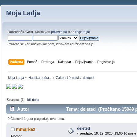
Moja Ladja
Dobrodošli,
Gost
. Molim vas
prijavite se
ili se
registrujte
.
Prijavite se korisničkim imenom, lozinkom i dužinom sesije
Početna
Pomoć
Pretraga
Kalendar
Prijavljivanje
Registracija
Moja Ladja
»
Nautika opšta...
»
Zakoni i Propisi
»
deleted
Stranice: [
1
]
Idi dole
Autor
Tema: deleted (Pročitano 15049 
0 Članovi i 1 gost pregledaju ovu temu.
deleted
mmarkez
«
poslato:
19, 12, 2025, 13:00:10 posle
Mornar