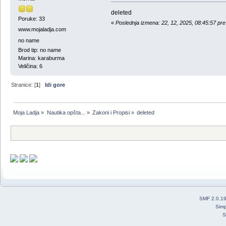
deleted
Poruke: 33
«
Poslednja izmena: 22, 12, 2025, 08:45:57 p
www.mojaladja.com
no name
Brod tip: no name
Marina: karaburma
Veličina: 6
Stranice: [
1
]
Idi gore
Moja Ladja
»
Nautika opšta...
»
Zakoni i Propisi
»
deleted
SMF 2.0.1
Simp
S