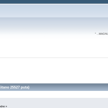
" ...MAGN
itano 25527 puta)
odne »