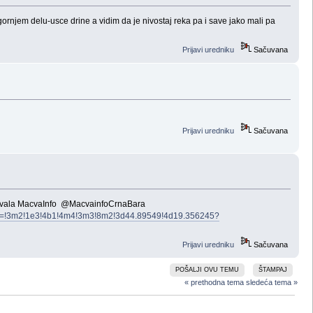
em delu-usce drine a vidim da je nivostaj reka pa i save jako mali pa
Prijavi uredniku
Sačuvana
Prijavi uredniku
Sačuvana
ga.hvala MacvaInfo @MacvainfoCrnaBara
=!3m2!1e3!4b1!4m4!3m3!8m2!3d44.89549!4d19.356245?
Prijavi uredniku
Sačuvana
POŠALJI OVU TEMU
ŠTAMPAJ
« prethodna tema
sledeća tema »