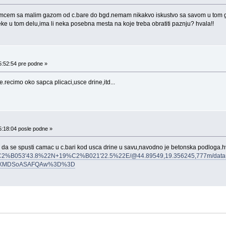
cem sa malim gazom od c.bare do bgd.nemam nikakvo iskustvo sa savom u tom gornj
eke u tom delu,ima li neka posebna mesta na koje treba obratiti paznju? hvala!!
5:52:54 pre podne »
.recimo oko sapca plicaci,usce drine,itd...
5:18:04 posle podne »
ze da se spusti camac u c.bari kod usca drine u savu,navodno je betonska podlo
4%C2%B053'43.8%22N+19%C2%B021'22.5%22E/@44.89549,19.356245,777m/data
wIKXMDSoASAFQAw%3D%3D