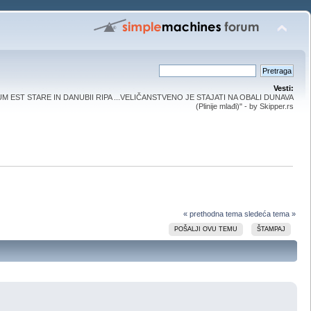
Vesti:
UM EST STARE IN DANUBII RIPA ...VELIČANSTVENO JE STAJATI NA OBALI DUNAVA
(Plinije mlađi)" - by Skipper.rs
« prethodna tema
sledeća tema »
POŠALJI OVU TEMU
ŠTAMPAJ