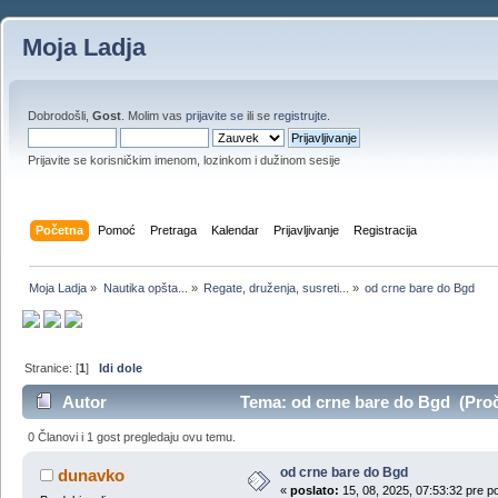
Moja Ladja
Dobrodošli,
Gost
. Molim vas
prijavite se
ili se
registrujte
.
Prijavite se korisničkim imenom, lozinkom i dužinom sesije
Početna
Pomoć
Pretraga
Kalendar
Prijavljivanje
Registracija
Moja Ladja
»
Nautika opšta...
»
Regate, druženja, susreti...
»
od crne bare do Bgd
Stranice: [
1
]
Idi dole
Autor
Tema: od crne bare do Bgd (Proč
0 Članovi i 1 gost pregledaju ovu temu.
od crne bare do Bgd
dunavko
«
poslato:
15, 08, 2025, 07:53:32 pre p