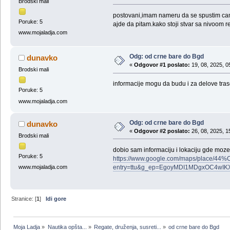
Brodski mali
postovani,imam nameru da se spustim cam
Poruke: 5
ajde da pitam.kako stoji stvar sa nivoom r
www.mojaladja.com
Odg: od crne bare do Bgd
dunavko
«
Odgovor #1 poslato:
19, 08, 2025, 0
Brodski mali
informacije mogu da budu i za delove trase
Poruke: 5
www.mojaladja.com
Odg: od crne bare do Bgd
dunavko
«
Odgovor #2 poslato:
26, 08, 2025, 1
Brodski mali
dobio sam informaciju i lokaciju gde mo
Poruke: 5
https://www.google.com/maps/place/4
entry=ttu&g_ep=EgoyMDI1MDgxOC4
www.mojaladja.com
Stranice: [
1
]
Idi gore
Moja Ladja
»
Nautika opšta...
»
Regate, druženja, susreti...
»
od crne bare do Bgd