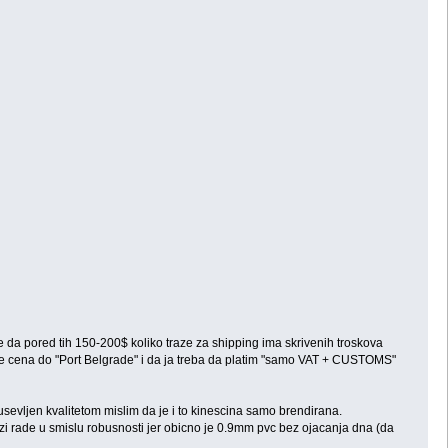
ise da pored tih 150-200$ koliko traze za shipping ima skrivenih troskova
 da je cena do "Port Belgrade" i da ja treba da platim "samo VAT + CUSTOMS"
vljen kvalitetom mislim da je i to kinescina samo brendirana.
ezi rade u smislu robusnosti jer obicno je 0.9mm pvc bez ojacanja dna (da