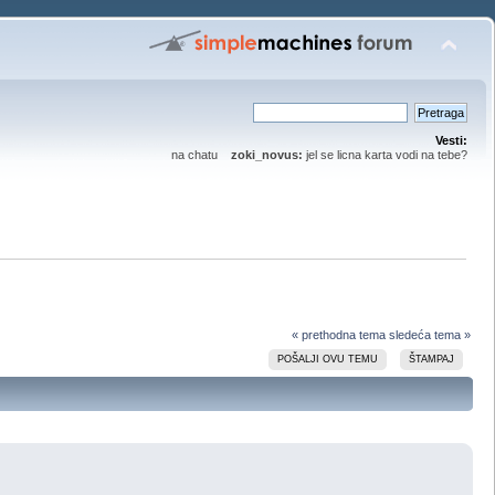
Vesti:
na chatu
zoki_novus:
jel se licna karta vodi na tebe?
« prethodna tema
sledeća tema »
POŠALJI OVU TEMU
ŠTAMPAJ