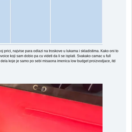
 prici, najvise para odlazi na troskove u lukama i skladistima. Kako oni to
ice koji sam dobio pa cu videti da li se isplati. Svakako camac u full
g dela koje je samo po sebi misaona imenica low budget proizvodjace, itd