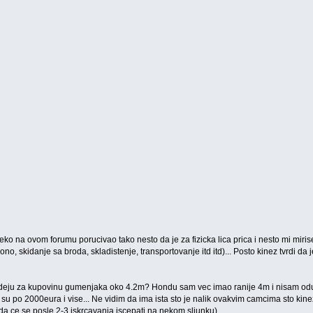
 neko na ovom forumu porucivao tako nesto da je za fizicka lica prica i nesto mi mir
 ono, skidanje sa broda, skladistenje, transportovanje itd itd)... Posto kinez tvrdi
ideju za kupovinu gumenjaka oko 4.2m? Hondu sam vec imao ranije 4m i nisam oduse
su po 2000eura i vise... Ne vidim da ima ista sto je nalik ovakvim camcima sto kin
a ce se posle 2-3 iskrcavanja iscepati na nekom sljunku).