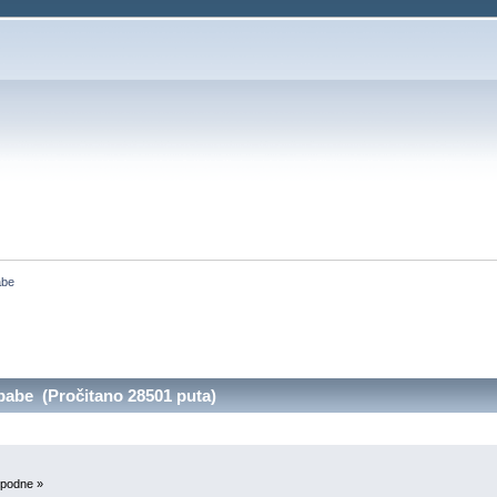
abe
abe (Pročitano 28501 puta)
 podne »