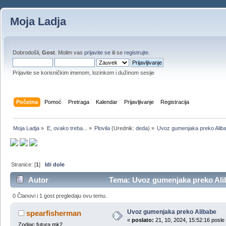
Moja Ladja
Dobrodošli,
Gost
. Molim vas
prijavite se
ili se
registrujte
.
Prijavite se korisničkim imenom, lozinkom i dužinom sesije
Početna
Pomoć
Pretraga
Kalendar
Prijavljivanje
Registracija
Moja Ladja
»
E, ovako treba...
»
Plovila
(Urednik:
deda
) »
Uvoz gumenjaka preko Alib
Stranice: [
1
]
Idi dole
Autor
Tema: Uvoz gumenjaka preko Alib
0 Članovi i 1 gost pregledaju ovu temu.
Uvoz gumenjaka preko Alibabe
spearfisherman
«
poslato:
21, 10, 2024, 15:52:16 posle
Zodiac futura mk2