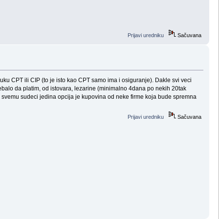
Prijavi uredniku
Sačuvana
ruku CPT ili CIP (to je isto kao CPT samo ima i osiguranje). Dakle svi veci
rebalo da platim, od istovara, lezarine (minimalno 4dana po nekih 20tak
 po svemu sudeci jedina opcija je kupovina od neke firme koja bude spremna
Prijavi uredniku
Sačuvana