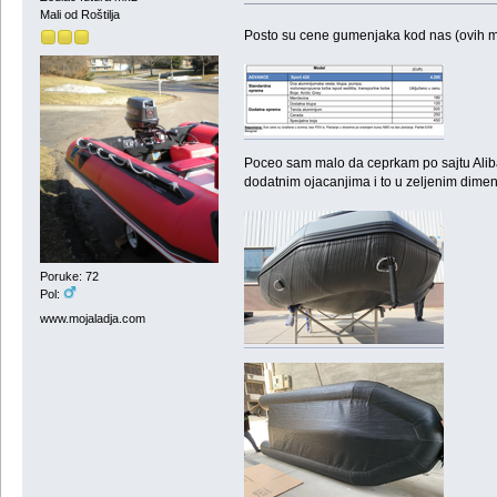
Mali od Roštilja
Posto su cene gumenjaka kod nas (ovih malo
Poceo sam malo da ceprkam po sajtu Aliba
dodatnim ojacanjima i to u zeljenim dim
Poruke: 72
Pol:
www.mojaladja.com