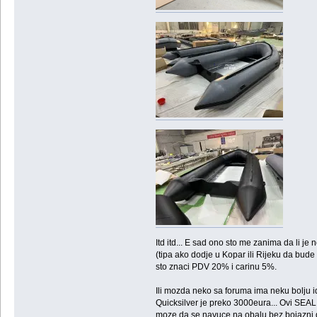
Itd itd... E sad ono sto me zanima da li je
(tipa ako dodje u Kopar ili Rijeku da bude
sto znaci PDV 20% i carinu 5%.
Ili mozda neko sa foruma ima neku bolju 
Quicksilver je preko 3000eura... Ovi SEAL 
moze da se navuce na obalu bez bojazni d