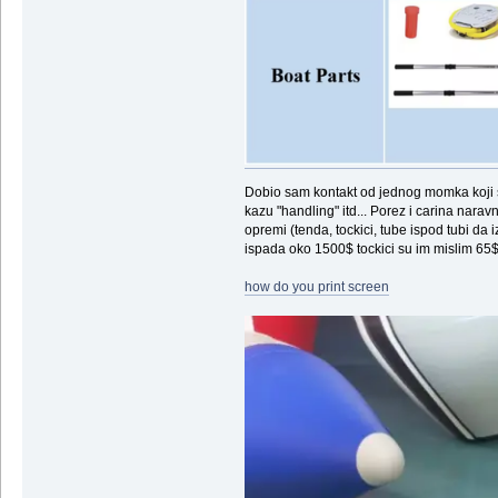
Dobio sam kontakt od jednog momka koji se 
kazu "handling" itd... Porez i carina nara
opremi (tenda, tockici, tube ispod tubi d
ispada oko 1500$ tockici su im mislim 65
how do you print screen