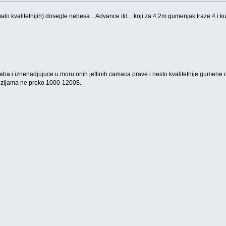
 kvalitetnijih) dosegle nebesa... Advance itd... koji za 4.2m gumenjak traze 4 i ku
ba i iznenadjujuce u moru onih jeftinih camaca prave i nesto kvalitetnije gumene
enzijama ne preko 1000-1200$.