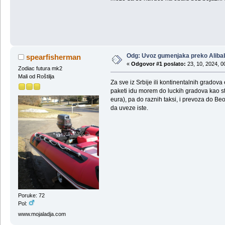
Odg: Uvoz gumenjaka preko Aliba
spearfisherman
«
Odgovor #1 poslato:
23, 10, 2024, 0
Zodiac futura mk2
Mali od Roštilja
Za sve iz Srbije ili kontinentalnih gradova
paketi idu morem do luckih gradova kao sto
eura), pa do raznih taksi, i prevoza do B
da uveze iste.
Poruke: 72
Pol:
www.mojaladja.com