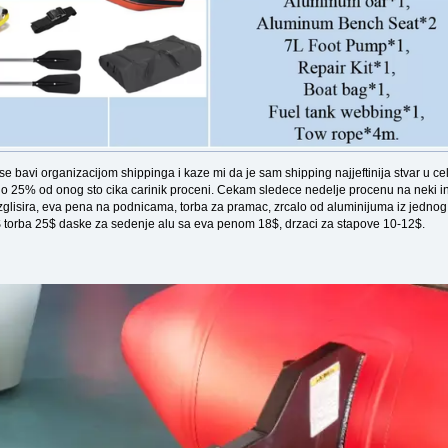
bavi organizacijom shippinga i kaze mi da je sam shipping najjeftinija stvar u celoj
vno 25% od onog sto cika carinik proceni. Cekam sledece nedelje procenu na neki invo
a izglisira, eva pena na podnicama, torba za pramac, zrcalo od aluminijuma iz jedno
$ torba 25$ daske za sedenje alu sa eva penom 18$, drzaci za stapove 10-12$.