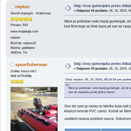
Odg: Uvoz gumenjaka preko Aliba
neptun
«
Odgovor #2 poslato:
26, 10, 2024, 0
Savski dupegric . Kratkorepi
Meni je potreban neki manji gumenjak, ali 
Poruke: 543
kod firmi koje se time bave,ali sve se ras
www.mojaladja.com
neptun
Brod tip: neptun22
Marina: gabbiano
Veličina: 7m
Odg: Uvoz gumenjaka preko Aliba
spearfisherman
«
Odgovor #3 poslato:
26, 10, 2024, 1
Zodiac futura mk2
Mali od Roštilja
Citat: neptun 26, 10, 2024, 08:24:54 pre podn
Meni je potreban neki manji gumenjak, ali mi se
sve se raspada posle jedne sezon.
Ovo sto sam ja nasao je fabrika koja radi 
klasicni kineski PVC camci. Koristi se Meh
zastitom resava problem sunca. Sobzirom