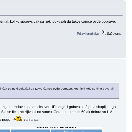
terijal, koliko spojevi, čak su neki pokušali da takve čamce ovde poprave,
Prijavi uredniku
Sačuvana
evi, čak su neki pokušali da takve čamce ovde poprave, kod firmi koje se time bave,ali
abije brendove tipa quicksilver HD serije. I gotovo su 3 puta skuplji nego
 Sto se tice izdrzljivosti na suncu. Cerada od nekih 60tak dolara sa UV
se nego
varijanta.