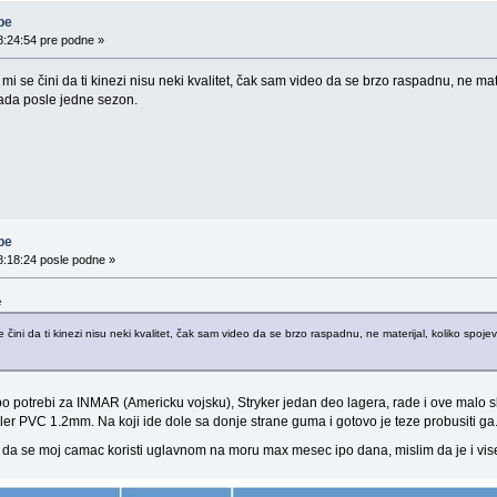
be
8:24:54 pre podne »
mi se čini da ti kinezi nisu neki kvalitet, čak sam video da se brzo raspadnu, ne ma
pada posle jedne sezon.
be
8:18:24 posle podne »
e
 čini da ti kinezi nisu neki kvalitet, čak sam video da se brzo raspadnu, ne materijal, koliko spoj
po potrebi za INMAR (Americku vojsku), Stryker jedan deo lagera, rade i ove malo sl
ler PVC 1.2mm. Na koji ide dole sa donje strane guma i gotovo je teze probusiti ga.
 da se moj camac koristi uglavnom na moru max mesec ipo dana, mislim da je i vi