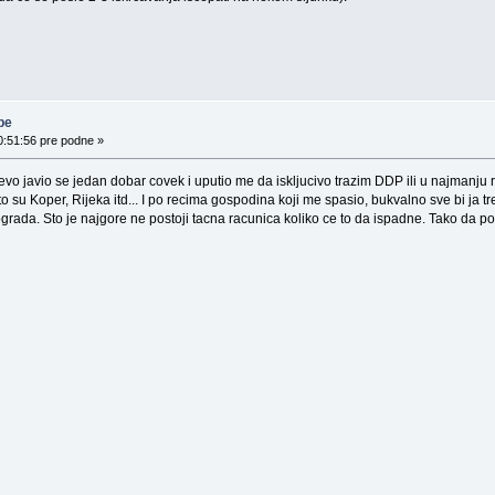
be
0:51:56 pre podne »
 evo javio se jedan dobar covek i uputio me da iskljucivo trazim DDP ili u najmanju 
 su Koper, Rijeka itd... I po recima gospodina koji me spasio, bukvalno sve bi ja t
eograda. Sto je najgore ne postoji tacna racunica koliko ce to da ispadne. Tako da