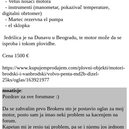
- Vetus nosači motora
- instrumenti (manometar, pokazivač temperature,
digitalni obrtomer)
- Martec rezervna el pumpa
- el sklopka
Jedrilica je na Dunavu u Beogradu, te motor može da se
isproba i tokom plovidbe.
Cena 1500 €
https://www.kupujemprodajem.com/plovni-objekti/motori-
brodski-i-vanbrodski/volvo-penta-md2b-dizel-
25ks/oglas/163921977
moatisje
:
Pozdrav za sve forumase :)
Da se zahvalim prvo Brokeru sto je postavio oglas za moj
motor, posto sam ja imao neki problem sa kacenjem na
forum.
Kapetan mi je resio taj problem, pa se i njemu jos jednom