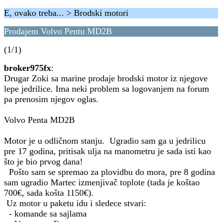
E, ovako treba... > Brodski motori
Prodajem Volvo Pentu MD2B
(1/1)
broker975fx
:
Drugar Zoki sa marine prodaje brodski motor iz njegove
lepe jedrilice. Ima neki problem sa logovanjem na forum
pa prenosim njegov oglas.
Volvo Penta MD2B
Motor je u odličnom stanju. Ugradio sam ga u jedrilicu
pre 17 godina, pritisak ulja na manometru je sada isti kao
što je bio prvog dana!
Pošto sam se spremao za plovidbu do mora, pre 8 godina
sam ugradio Martec izmenjivač toplote (tada je koštao
700€, sada košta 1150€).
Uz motor u paketu idu i sledece stvari:
- komande sa sajlama