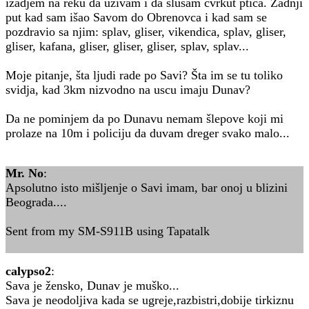
izadjem na reku da uzivam i da slusam cvrkut ptica. Zadnji
put kad sam išao Savom do Obrenovca i kad sam se
pozdravio sa njim: splav, gliser, vikendica, splav, gliser,
gliser, kafana, gliser, gliser, gliser, splav, splav...
Moje pitanje, šta ljudi rade po Savi? Šta im se tu toliko
svidja, kad 3km nizvodno na uscu imaju Dunav?
Da ne pominjem da po Dunavu nemam šlepove koji mi
prolaze na 10m i policiju da duvam dreger svako malo...
Mr. No
:
Apsolutno isto mišljenje o Savi imam, bar onoj u blizini
Beograda....
Sent from my SM-S911B using Tapatalk
calypso2
:
Sava je žensko, Dunav je muško...
Sava je neodoljiva kada se ugreje,razbistri,dobije tirkiznu