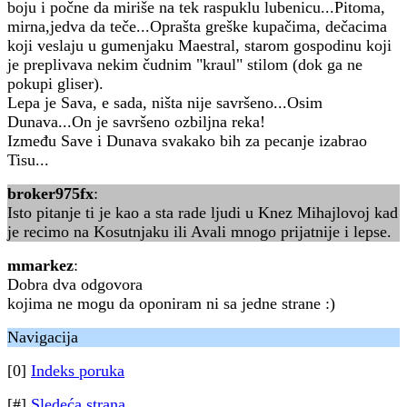
boju i počne da miriše na tek raspuklu lubenicu...Pitoma,
mirna,jedva da teče...Oprašta greške kupačima, dečacima
koji veslaju u gumenjaku Maestral, starom gospodinu koji
je preplivava nekim čudnim "kraul" stilom (dok ga ne
pokupi gliser).
Lepa je Sava, e sada, ništa nije savršeno...Osim
Dunava...On je savršeno ozbiljna reka!
Između Save i Dunava svakako bih za pecanje izabrao
Tisu...
broker975fx
:
Isto pitanje ti je kao a sta rade ljudi u Knez Mihajlovoj kad
je recimo na Kosutnjaku ili Avali mnogo prijatnije i lepse.
mmarkez
:
Dobra dva odgovora
kojima ne mogu da oponiram ni sa jedne strane :)
Navigacija
[0]
Indeks poruka
[#]
Sledeća strana