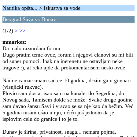
Nautika opšta... > Iskustva sa vode
Beograd Sava vs Dunav
(1/2)
>
>>
mmarkez
:
Da malo razmrdam forum
Dugo pratim teme ovde, forum i njegovi clanovi su mi bili
od super pomoci. Ipak na inerenetu ne ostavljam neke
tragove :), al reko ajde da prokomentarisem nesto ovde
Naime camac imam sad ce 10 godina, drzim ga u govnari
(visnjicki rukvac).
Plovio sam dosta, isao sam na kanale, do Segedina, do
Novog sada, Tamisem dokle se može. Svake druge godine
sam davao šansu Savi i vracao se sa nje kao da bežim. Već
5 godina nisam ušao u nju, ućiću još jednom da je
isplovim celu do granice i to je to.
Dunav je širina, privatnost, snaga... nemam pojma,