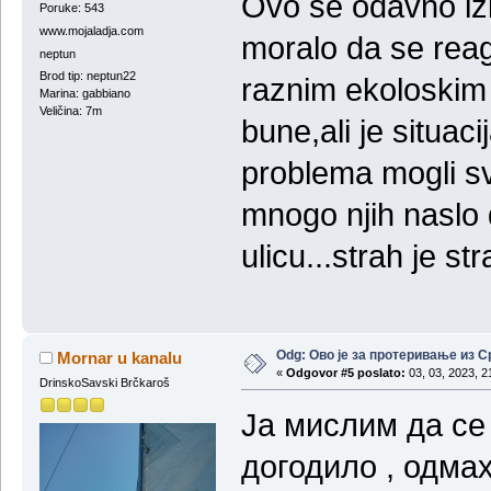
Ovo se odavno izl
Poruke: 543
www.mojaladja.com
moralo da se reag
neptun
Brod tip: neptun22
raznim ekoloskim p
Marina: gabbiano
Veličina: 7m
bune,ali je situac
problema mogli s
mnogo njih naslo 
ulicu...strah je st
Odg: Ово је за протеривање из С
Mornar u kanalu
«
Odgovor #5 poslato:
03, 03, 2023, 2
DrinskoSavski Brčkaroš
Ја мислим да се
догодило , одма