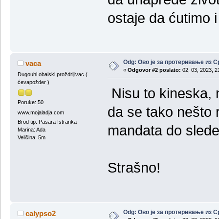
ostaje da ćutimo i
Odg: Ово је за протеривање из С
vaca
«
Odgovor #2 poslato:
02, 03, 2023, 2
Dugouhi obalski proždrljivac (
ćevapožder )
Nisu to kineska, 
Poruke: 50
da se tako nešto r
www.mojaladja.com
Brod tip: Pasara Istranka
mandata do slede
Marina: Ada
Veličina: 5m
Strašno!
Odg: Ово је за протеривање из С
calypso2