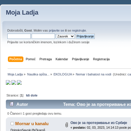
Moja Ladja
Dobrodošli,
Gost
. Molim vas
prijavite se
ili se
registrujte
.
Prijavite se korisničkim imenom, lozinkom i dužinom sesije
Početna
Pomoć
Pretraga
Kalendar
Prijavljivanje
Registracija
Moja Ladja
»
Nautika opšta...
»
EKOLOGIJA
»
Nemar i bahatost na vodi 
(Urednici:
ca
Stranice: [
1
]
Idi dole
Autor
Tema: Ово је за протеривање из 
0 Članovi i 1 gost pregledaju ovu temu.
Ово је за протеривање из Србије
Mornar u kanalu
«
poslato:
02, 03, 2023, 14:14:13 posle p
DrinskoSavski Brčkaroš