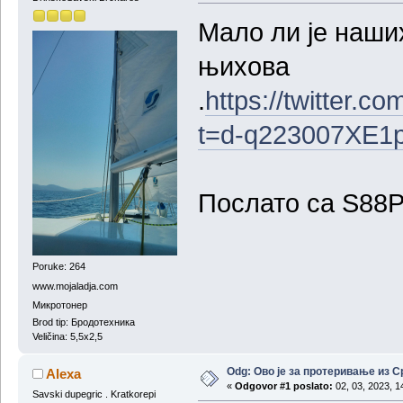
Мало ли је наших
њихова
.
https://twitter.
t=d-q223007XE1
Послато са S88P
Poruke: 264
www.mojaladja.com
Микротонер
Brod tip: Бродотехника
Veličina: 5,5x2,5
Odg: Ово је за протеривање из С
Alexa
«
Odgovor #1 poslato:
02, 03, 2023, 1
Savski dupegric . Kratkorepi