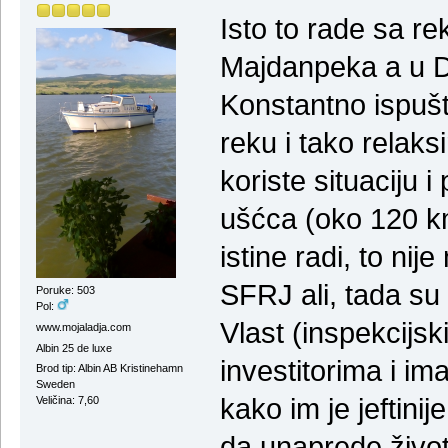
Isto to rade sa re
Majdanpeka a u Du
Konstantno ispušta
reku i tako relaks
koriste situaciju
ušćca (oko 120 km
istine radi, to nij
SFRJ ali, tada su 
Poruke: 503
Pol:
Vlast (inspekcijs
www.mojaladja.com
Albin 25 de luxe
investitorima i i
Brod tip: Albin AB Kristinehamn
Sweden
kako im je jeftini
Veličina: 7,60
da unaprede živo