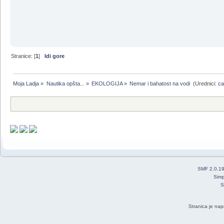
Stranice: [
1
]
Idi gore
Moja Ladja
»
Nautika opšta...
»
EKOLOGIJA
»
Nemar i bahatost na vodi 
(Urednici:
ca
SMF 2.0.1
Simp
S
Stranica je nap