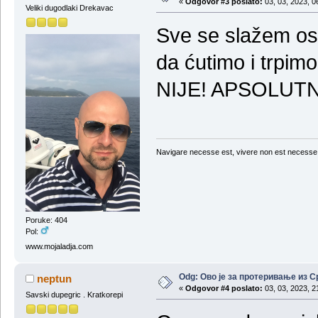
«
Odgovor #3 poslato:
03, 03, 2023, 0
Veliki dugodlaki Drekavac
Sve se slažem os
da ćutimo i trpimo
NIJE! APSOLUTN
Navigare necesse est, vivere non est necesse
Poruke: 404
Pol:
www.mojaladja.com
Odg: Ово је за протеривање из С
neptun
«
Odgovor #4 poslato:
03, 03, 2023, 2
Savski dupegric . Kratkorepi