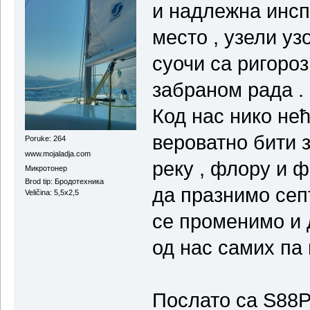
и надлежна инсп
место , узели уз
суочи са ригороз
забраном рада .
Код нас нико не
вероватно бити з
Poruke: 264
www.mojaladja.com
реку , флору и 
Микротонер
Brod tip: Бродотехника
да празнимо сеп
Veličina: 5,5x2,5
се променимо и 
од нас самих па 
Послато са S88P