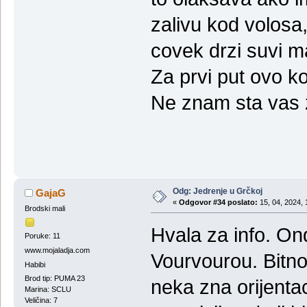
zalivu kod volosa,
covek drzi suvi ma
Za prvi put ovo ko
Ne znam sta vas 
Odg: Jedrenje u Grčkoj
GajaG
«
Odgovor #34 poslato:
15, 04, 2024, 
Brodski mali
Hvala za info. On
Poruke: 11
www.mojaladja.com
Vourvourou. Bitno
Habibi
Brod tip: PUMA 23
neka zna orijentac
Marina: SCLU
Veličina: 7