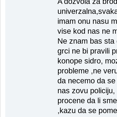
A dozvola za brod
univerzalna,svaka
imam onu nasu me
vise kod nas ne m
Ne znam bas sta d
grci ne bi pravili
konope sidro, moz
probleme ,ne veru
da necemo da se
nas zovu policiju
procene da li sm
,kazu da se pome