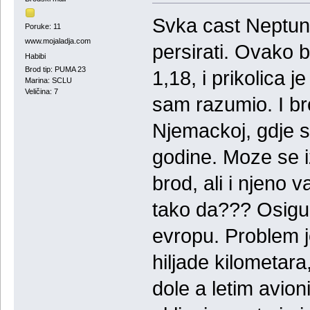
Svka cast Neptun
Poruke: 11
www.mojaladja.com
persirati. Ovako b
Habibi
Brod tip: PUMA 23
1,18, i prikolica j
Marina: SCLU
Veličina: 7
sam razumio. I bro
Njemackoj, gdje se
godine. Moze se i
brod, ali i njeno 
tako da??? Osigura
evropu. Problem j
hiljade kilometara
dole a letim avion