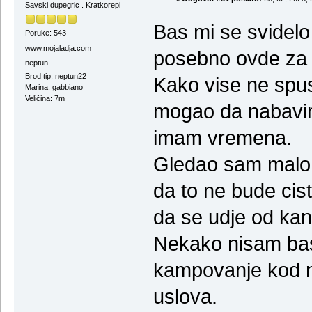
Savski dupegric . Kratkorepi
Bas mi se svidelo
Poruke: 543
www.mojaladja.com
posebno ovde za 
neptun
Brod tip: neptun22
Kako vise ne spu
Marina: gabbiano
Veličina: 7m
mogao da nabavim 
imam vremena.
Gledao sam malo j
da to ne bude cist
da se udje od ka
Nekako nisam bas 
kampovanje kod n
uslova.