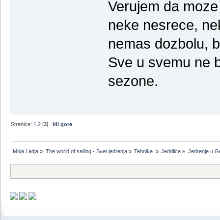
Verujem da moze 
neke nesrece, nek
nemas dozbolu, bi
Sve u svemu ne br
sezone.
Stranice:
1
2
[
3
]
Idi gore
Moja Ladja
»
The world of sailing - Svet jedrenja
»
Tehnike 
»
Jedrilice
»
Jedrenje u G