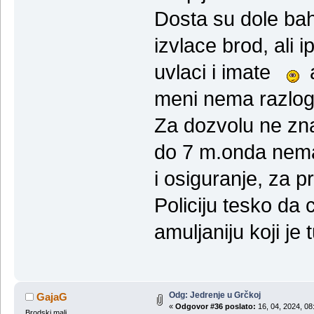
Dosta su dole bah
izvlace brod, ali 
uvlaci i imate
a
meni nema razloga
Za dozvolu ne zn
do 7 m.onda nema 
i osiguranje, za 
Policiju tesko da 
amuljaniju koji je 
Odg: Jedrenje u Grčkoj
GajaG
«
Odgovor #36 poslato:
16, 04, 2024, 08
Brodski mali