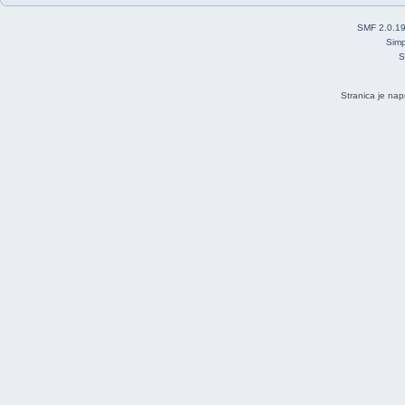
SMF 2.0.1
Simp
S
Stranica je nap