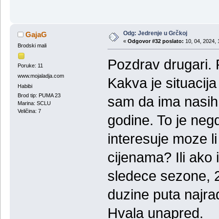
Odg: Jedrenje u Grčkoj
GajaG
«
Odgovor #32 poslato:
10, 04, 2024, 
Brodski mali
Pozdrav drugari. P
Poruke: 11
www.mojaladja.com
Kakva je situacij
Habibi
Brod tip: PUMA 23
sam da ima nasih l
Marina: SCLU
Veličina: 7
godine. To je neg
interesuje moze li 
cijenama? Ili ako
sledece sezone, 2
duzine puta najrad
Hvala unapred.