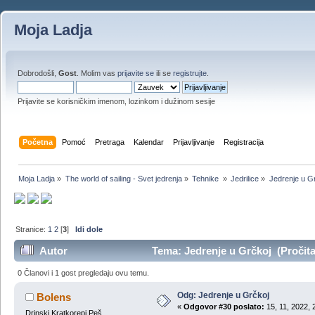
Moja Ladja
Dobrodošli,
Gost
. Molim vas
prijavite se
ili se
registrujte
.
Prijavite se korisničkim imenom, lozinkom i dužinom sesije
Početna
Pomoć
Pretraga
Kalendar
Prijavljivanje
Registracija
Moja Ladja
»
The world of sailing - Svet jedrenja
»
Tehnike 
»
Jedrilice
»
Jedrenje u G
Stranice:
1
2
[
3
]
Idi dole
Autor
Tema: Jedrenje u Grčkoj (Pročita
0 Članovi i 1 gost pregledaju ovu temu.
Odg: Jedrenje u Grčkoj
Bolens
«
Odgovor #30 poslato:
15, 11, 2022, 
Drinski Kratkorepi Peš