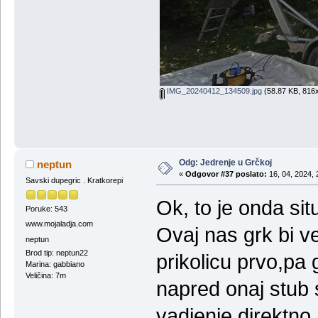
IMG_20240412_134509.jpg
(58.87 KB, 816x
Odg: Jedrenje u Grčkoj
neptun
«
Odgovor #37 poslato:
16, 04, 2024, 
Savski dupegric . Kratkorepi
Ok, to je onda sit
Poruke: 543
www.mojaladja.com
Ovaj nas grk bi v
neptun
Brod tip: neptun22
prikolicu prvo,pa
Marina: gabbiano
Veličina: 7m
napred onaj stub 
vadjenje direktno 