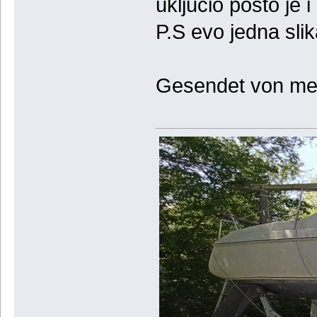
ukljucio posto je i 
P.S evo jedna sli
Gesendet von mei