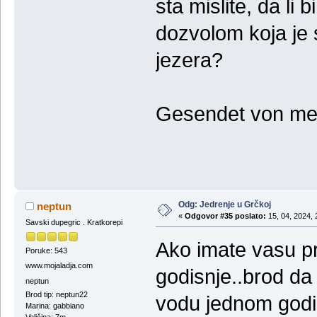
sta mislite, da l
dozvolom koja je 
jezera?
Gesendet von mei
Odg: Jedrenje u Grčkoj
neptun
«
Odgovor #35 poslato:
15, 04, 2024, 
Savski dupegric . Kratkorepi
Ako imate vasu pr
Poruke: 543
www.mojaladja.com
godisnje..brod da 
neptun
Brod tip: neptun22
vodu jednom godi
Marina: gabbiano
Veličina: 7m