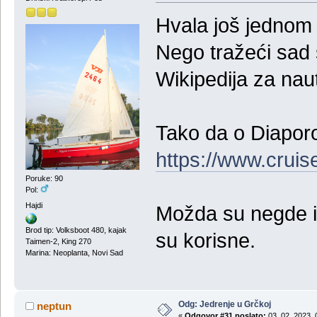
Hvala još jednom
Nego tražeći sad 
Wikipedija za na
Tako da o Diapor
https://www.cruis
Poruke: 90
Pol:
Hajdi
Možda su negde in
Brod tip: Volksboot 480, kajak
su korisne.
Taimen-2, King 270
Marina: Neoplanta, Novi Sad
Odg: Jedrenje u Grčkoj
neptun
«
Odgovor #31 poslato:
03, 02, 2023, 