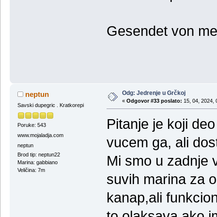
Gesendet von mei
Odg: Jedrenje u Grčkoj
neptun
«
Odgovor #33 poslato:
15, 04, 2024, 
Savski dupegric . Kratkorepi
Pitanje je koji de
Poruke: 543
www.mojaladja.com
vucem ga, ali dost
neptun
Brod tip: neptun22
Mi smo u zadnje 
Marina: gabbiano
Veličina: 7m
suvih marina za os
kanap,ali funkcion
to olaksava ako i