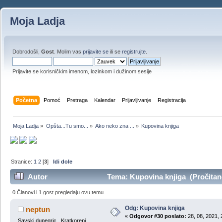
Moja Ladja
Dobrodošli,
Gost
. Molim vas
prijavite se
ili se
registrujte
.
Prijavite se korisničkim imenom, lozinkom i dužinom sesije
Početna
Pomoć
Pretraga
Kalendar
Prijavljivanje
Registracija
Moja Ladja
»
Opšta...Tu smo...
»
Ako neko zna ...
»
Kupovina knjiga
Stranice:
1
2
[
3
]
Idi dole
Autor
Tema: Kupovina knjiga (Pročitan
0 Članovi i 1 gost pregledaju ovu temu.
Odg: Kupovina knjiga
neptun
«
Odgovor #30 poslato:
28, 08, 2021, 
Savski dupegric . Kratkorepi