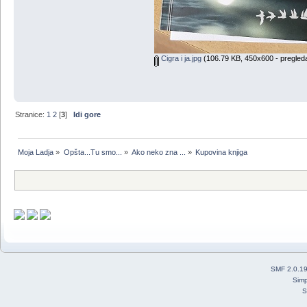
Cigra i ja.jpg
(106.79 KB, 450x600 - pregled
Stranice:
1
2
[
3
]
Idi gore
Moja Ladja
»
Opšta...Tu smo...
»
Ako neko zna ...
»
Kupovina knjiga
SMF 2.0.1
Simp
S