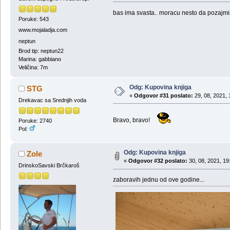
bas ima svasta.. moracu nesto da pozajm
Poruke: 543
www.mojaladja.com
neptun
Brod tip: neptun22
Marina: gabbiano
Veličina: 7m
Odg: Kupovina knjiga
STG
«
Odgovor #31 poslato:
29, 08, 2021, 
Drekavac sa Srednjih voda
Bravo, bravo!
Poruke: 2740
Pol:
Odg: Kupovina knjiga
Zole
«
Odgovor #32 poslato:
30, 08, 2021, 19
DrinskoSavski Brčkaroš
zaboravih jednu od ove godine...