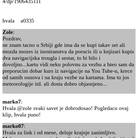
4/dp/1906435111
hvala a0335
Zole
:
Pozdrav,
ne znam tacno u Srbiji gde ima da se kupi takav set ali
mozda mozes iz inostranstva da porucis ili u knjizari kupis
dva navigacijska trougla i sestar, to bi bilo i
dovoljno...kartu vidi neku polovnu za vezbu a hteo sam da
preporucim dobar kurs iz navigacije na You Tube-u, krece
od samih osnova i na kraju vezbe na kartama. Ima tu jos
meteorologije itd. ali dosta dobro objasnjeno...
marko7
:
Hvala @zole svaki savet je dobrodosao! Pogledacu ovaj
klip, hvala puno!
marko07
:
Hvala za link i od mene, deluje krajnje zanimljivo.