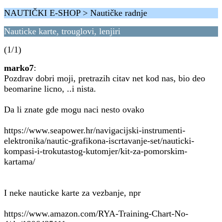
NAUTIČKI E-SHOP > Nautičke radnje
Nauticke karte, trouglovi, lenjiri
(1/1)
marko7
:
Pozdrav dobri moji, pretrazih citav net kod nas, bio deo
beomarine licno, ..i nista.
Da li znate gde mogu naci nesto ovako
https://www.seapower.hr/navigacijski-instrumenti-
elektronika/nautic-grafikona-iscrtavanje-set/nauticki-
kompasi-i-trokutastog-kutomjer/kit-za-pomorskim-
kartama/
I neke nauticke karte za vezbanje, npr
https://www.amazon.com/RYA-Training-Chart-No-