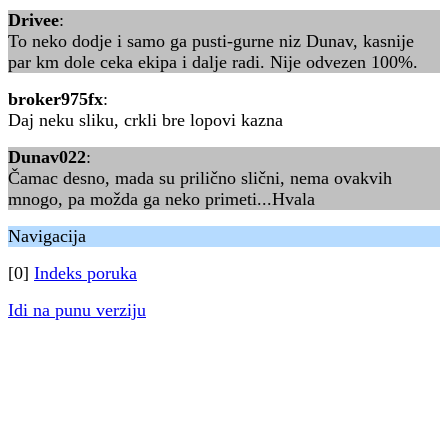
Drivee
:
To neko dodje i samo ga pusti-gurne niz Dunav, kasnije
par km dole ceka ekipa i dalje radi. Nije odvezen 100%.
broker975fx
:
Daj neku sliku, crkli bre lopovi kazna
Dunav022
:
Čamac desno, mada su prilično slični, nema ovakvih
mnogo, pa možda ga neko primeti...Hvala
Navigacija
[0]
Indeks poruka
Idi na punu verziju