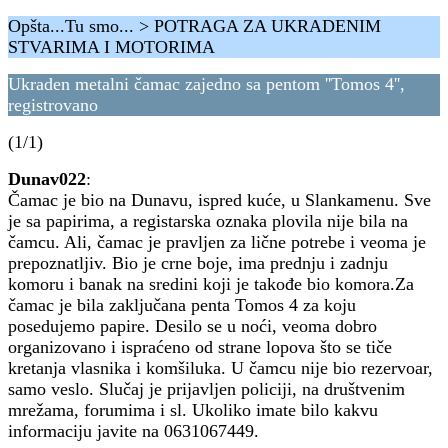
Opšta...Tu smo... > POTRAGA ZA UKRADENIM
STVARIMA I MOTORIMA
Ukraden metalni čamac zajedno sa pentom ''Tomos 4'',
registrovano
(1/1)
Dunav022
:
Čamac je bio na Dunavu, ispred kuće, u Slankamenu. Sve
je sa papirima, a registarska oznaka plovila nije bila na
čamcu. Ali, čamac je pravljen za lične potrebe i veoma je
prepoznatljiv. Bio je crne boje, ima prednju i zadnju
komoru i banak na sredini koji je takođe bio komora.Za
čamac je bila zaključana penta Tomos 4 za koju
posedujemo papire. Desilo se u noći, veoma dobro
organizovano i ispraćeno od strane lopova što se tiče
kretanja vlasnika i komšiluka. U čamcu nije bio rezervoar,
samo veslo. Slučaj je prijavljen policiji, na društvenim
mrežama, forumima i sl. Ukoliko imate bilo kakvu
informaciju javite na 0631067449.